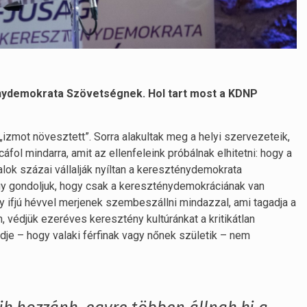
ténydemokrata Szövetségnek. Hol tart most a KDNP
izmot növesztett”. Sorra alakultak meg a helyi szervezeteik,
fol mindarra, amit az ellenfeleink próbálnak elhitetni: hogy a
lok százai vállalják nyíltan a kereszténydemokrata
i úgy gondoljuk, hogy csak a kereszténydemokráciának van
gy ifjú hévvel merjenek szembeszállni mindazzal, ami tagadja a
 védjük ezeréves keresztény kultúránkat a kritikátlan
dje – hogy valaki férfinak vagy nőnek születik – nem