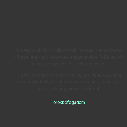
Országos akciónk célja az utak mentén, a települések
közterületein álló keresztek megmentése, felújítása és
állaguk megóvása az utókor számára.
Ha Ön is szeretne részt venni az akcióban, az alábbi
gombra kattintva tájékozódhat a
Fogadj örökbe egy
keresztet!
program részleteiről!
örökbefogadom