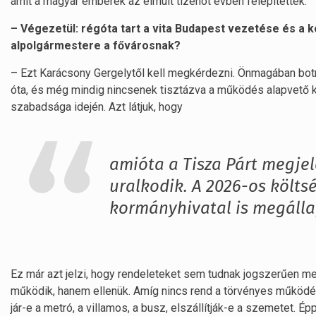
amit a magyar emberek az elmúlt tizenöt évben felépítettek.
– Végezetül: régóta tart a vita Budapest vezetése és a
alpolgármestere a fővárosnak?
– Ezt Karácsony Gergelytől kell megkérdezni. Önmagában botrá
óta, és még mindig nincsenek tisztázva a működés alapvető kér
szabadsága idején. Azt látjuk, hogy
amióta a Tisza Párt megjel
uralkodik. A 2026-os költs
kormányhivatal is megálla
Ez már azt jelzi, hogy rendeleteket sem tudnak jogszerűen m
működik, hanem ellenük. Amíg nincs rend a törvényes működés
jár-e a metró, a villamos, a busz, elszállítják-e a szemetet. É