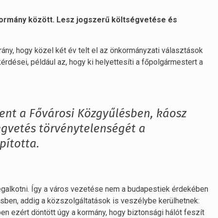
 kormány között. Lesz jogszerű költségvetése és
ny, hogy közel két év telt el az önkormányzati választások
dései, például az, hogy ki helyettesíti a főpolgármestert a
ent a Fővárosi Közgyűlésben, káosz
égvetés törvénytelenségét a
pította.
egalkotni. Így a város vezetése nem a budapestiek érdekében
ben, addig a közszolgáltatások is veszélybe kerülhetnek:
ppen ezért döntött úgy a kormány, hogy biztonsági hálót feszít