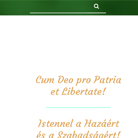
Keresés
Cum Deo pro Patria
et Libertate!
Istennel a Hazáért
és a Szabadságért!