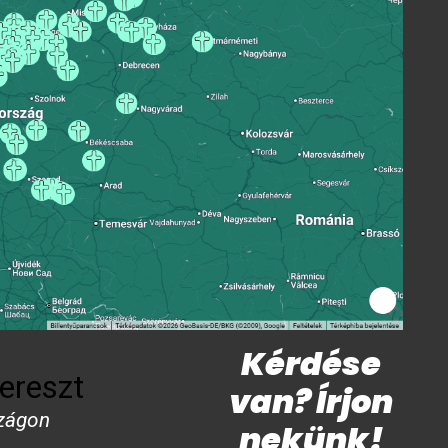
Kérdése
ereszt
van? Írjon
zágon
nekünk!