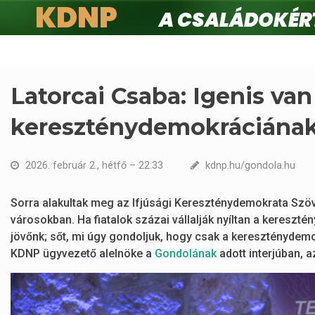
KDNP
A családokért.
Ugrás
a
tartalomra
Latorcai Csaba: Igenis van
kereszténydemokráciának
2026. február 2., hétfő – 22:33
kdnp.hu/gondola.hu
Sorra alakultak meg az Ifjúsági Kereszténydemokrata Szöv
városokban. Ha fiatalok százai vállalják nyíltan a kereszté
jövőnk; sőt, mi úgy gondoljuk, hogy csak a kereszténydemok
KDNP ügyvezető alelnöke a
Gondolának
adott interjúban, a