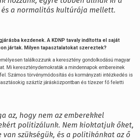
zik hozzánk, egyre többen állnak ki a
 és a normalitás kultúrája mellett.
járásba kezdenek. A KDNP tavaly indította el saját
n jártak. Milyen tapasztalatokat szereztek?
személyesen találkozzunk a keresztény gondolkodású magyar
kat. Mi kereszténydemokraták a mindennapok embereinek
uk fel. Számos törvénymódosítás és kormányzati intézkedés is
álasztásokig száztíz járásközpontban és tízezer fő feletti
ga az, hogy nem az emberekkel
ért politizálunk. Nem kioktatjuk őket,
van szükségük, és a politikánkat az ő