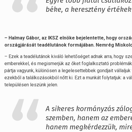
Egyre több fiatal csatlako
béke, a keresztény értékek
– Halmay Gábor, az IKSZ elnöke bejelentette, hogy ország
országjárását teadélutánok formájában. Nemrég Miskolco
– Ezek a teadélutánok kiváló lehetőséget adnak arra, hogy 
emberekkel, és megismerjük az őket foglalkoztató problémá
pártja vagyunk, különösen a legelesettebbek gondjait vállalj
ezekből a találkozásokból nőtt ki. Ezt a munkát folytatjuk: a v
településen leszünk jelen.
A sikeres kormányzás zálo
szemben, hanem az emberek
hanem megkérdezzük, mire 