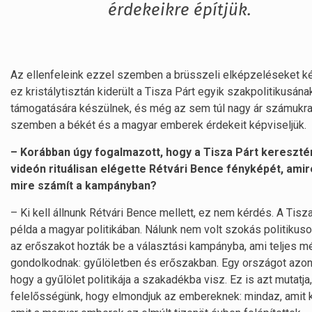
érdekeikre építjük.
Az ellenfeleink ezzel szemben a brüsszeli elképzeléseket k
ez kristálytisztán kiderült a Tisza Párt egyik szakpolitikusán
támogatására készülnek, és még az sem túl nagy ár számukra,
szemben a békét és a magyar emberek érdekeit képviseljük.
– Korábban úgy fogalmazott, hogy a Tisza Párt keresztén
videón rituálisan elégette Rétvári Bence fényképét, ami
mire számít a kampányban?
– Ki kell állnunk Rétvári Bence mellett, ez nem kérdés. A Tisz
példa a magyar politikában. Nálunk nem volt szokás politikusok
az erőszakot hozták be a választási kampányba, ami teljes m
gondolkodnak: gyűlöletben és erőszakban. Egy országot azonb
hogy a gyűlölet politikája a szakadékba visz. Ez is azt mutatj
felelősségünk, hogy elmondjuk az embereknek: mindaz, amit k