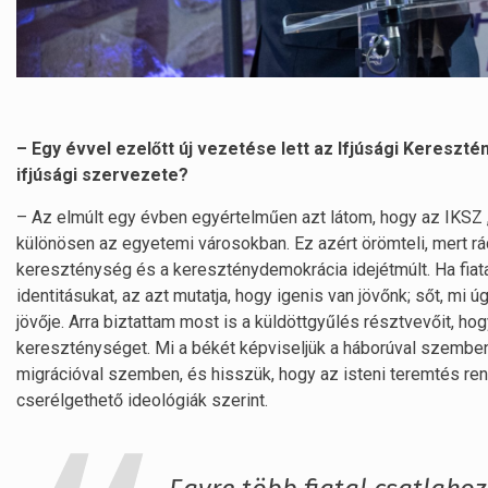
– Egy évvel ezelőtt új vezetése lett az Ifjúsági Keresz
ifjúsági szervezete?
– Az elmúlt egy évben egyértelműen azt látom, hogy az IKSZ „
különösen az egyetemi városokban. Ez azért örömteli, mert rácá
kereszténység és a kereszténydemokrácia idejétmúlt. Ha fiata
identitásukat, az azt mutatja, hogy igenis van jövőnk; sőt, m
jövője. Arra biztattam most is a küldöttgyűlés résztvevőit, ho
kereszténységet. Mi a békét képviseljük a háborúval szemben,
migrációval szemben, és hisszük, hogy az isteni teremtés ren
cserélgethető ideológiák szerint.