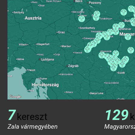
7
129
kereszt
k
Zala vármegyében
Magyarors