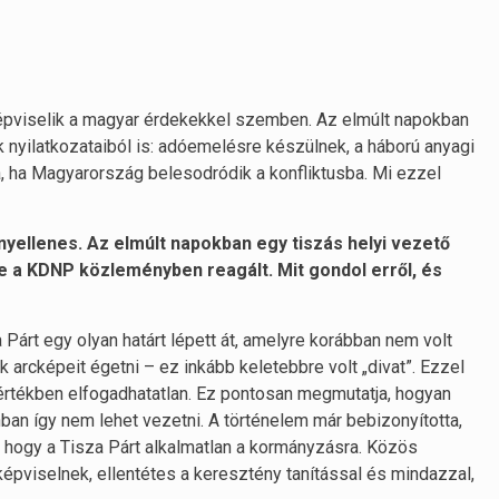
épviselik a magyar érdekekkel szemben. Az elmúlt napokban
ak nyilatkozataiból is: adóemelésre készülnek, a háború anyagi
 ha Magyarország belesodródik a konfliktusba. Mi ezzel
yellenes. Az elmúlt napokban egy tiszás helyi vezető
re a KDNP közleményben reagált. Mit gondol erről, és
a Párt egy olyan határt lépett át, amelyre korábban nem volt
 arcképeit égetni – ez inkább keletebbre volt „divat”. Ezzel
értékben elfogadhatatlan. Ez pontosan megmutatja, hogyan
an így nem lehet vezetni. A történelem már bebizonyította,
a, hogy a Tisza Párt alkalmatlan a kormányzásra. Közös
épviselnek, ellentétes a keresztény tanítással és mindazzal,