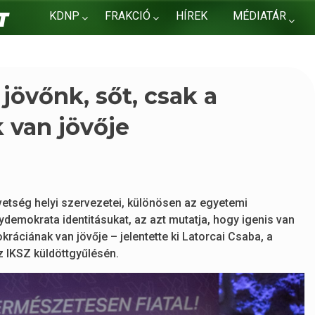
KDNP
FRAKCIÓ
HÍREK
MÉDIATÁR
KAPCSOLAT
 jövőnk, sőt, csak a
 van jövője
etség helyi szervezetei, különösen az egyetemi
nydemokrata identitásukat, az azt mutatja, hogy igenis van
ráciának van jövője – jelentette ki Latorcai Csaba, a
z IKSZ küldöttgyűlésén.