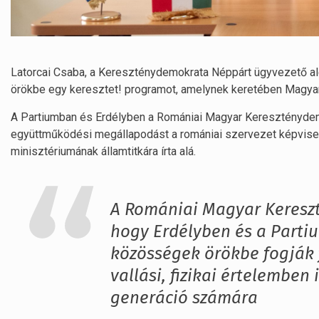
Latorcai Csaba, a Kereszténydemokrata Néppárt ügyvezető al
örökbe egy keresztet! programot, amelynek keretében Magyar
A Partiumban és Erdélyben a Romániai Magyar Kereszténydemo
együttműködési megállapodást a romániai szervezet képvise
minisztériumának államtitkára írta alá.
A Romániai Magyar Keresz
hogy Erdélyben és a Parti
közösségek örökbe fogják 
vallási, fizikai értelemben 
generáció számára