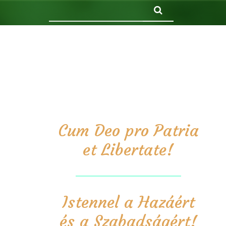
Keresés
Cum Deo pro Patria
et Libertate!
Istennel a Hazáért
és a Szabadságért!