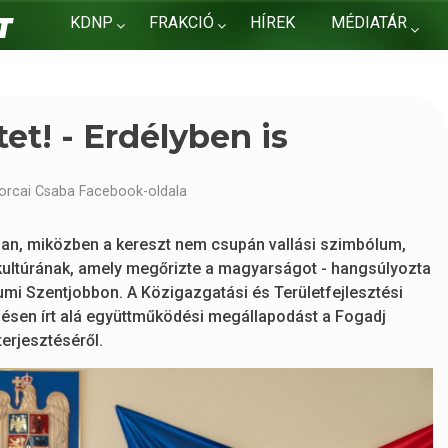
KDNP
FRAKCIÓ
HÍREK
MÉDIATÁR
KAPCSOLAT
et! - Erdélyben is
orcai Csaba Facebook-oldala
ban, miközben a kereszt nem csupán vallási szimbólum,
ultúrának, amely megőrizte a magyarságot - hangsúlyozta
umi Szentjobbon. A Közigazgatási és Területfejlesztési
ülésen írt alá együttműködési megállapodást a Fogadj
erjesztéséről.