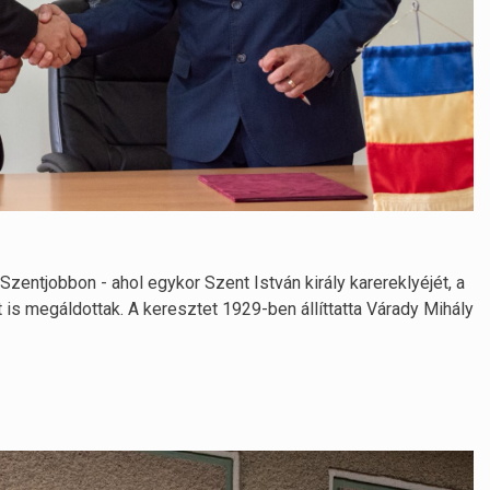
ntjobbon - ahol egykor Szent István király karereklyéjét, a
et is megáldottak. A keresztet 1929-ben állíttatta Várady Mihály