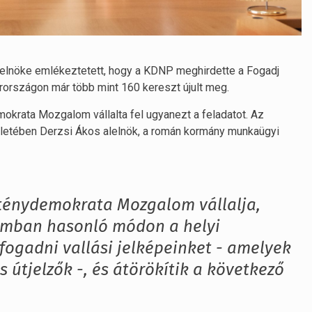
elnöke emlékeztetett, hogy a KDNP meghirdette a Fogadj
országon már több mint 160 kereszt újult meg.
krata Mozgalom vállalta fel ugyanezt a feladatot. Az
letében Derzsi Ákos alelnök, a román kormány munkaügyi
ténydemokrata Mozgalom vállalja,
umban hasonló módon a helyi
fogadni vallási jelképeinket - amelyek
is útjelzők -, és átörökítik a következő