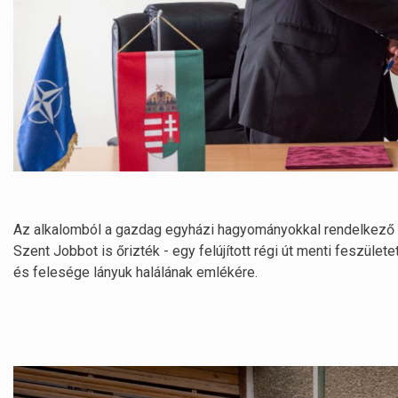
Az alkalomból a gazdag egyházi hagyományokkal rendelkező Sze
Szent Jobbot is őrizték - egy felújított régi út menti feszület
és felesége lányuk halálának emlékére.