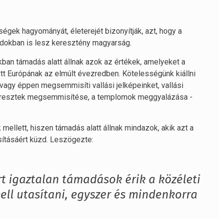
égek hagyományát, életerejét bizonyítják, azt, hogy a
dokban is lesz keresztény magyarság.
nkban támadás alatt állnak azok az értékek, amelyeket a
tt Európának az elmúlt évezredben. Kötelességünk kiállni
agy éppen megsemmisíti vallási jelképeinket, vallási
keresztek megsemmisítése, a templomok meggyalázása -
mellett, hiszen támadás alatt állnak mindazok, akik azt a
sításáért küzd. Leszögezte:
rt igaztalan támadások érik a közéleti
kell utasítani, egyszer és mindenkorra