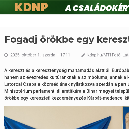
KDNP
A családokért.
Ugrás
a
tartalomra
Fogadj örökbe egy kereszt
2025. október 1., szerda – 17:11
kdnp.hu/MTI Fotó: Lat
A kereszt és a kereszténység ma támadás alatt áll Európá
hanem az évezredes kultúránknak a szimbóluma, annak a k
Latorcai Csaba a közmédiának nyilatkozva szerdán a parti
Minisztérium parlamenti államtitkára a Bihar megyei telep
örökbe egy keresztet! kezdeményezés Kárpát-medencei kit