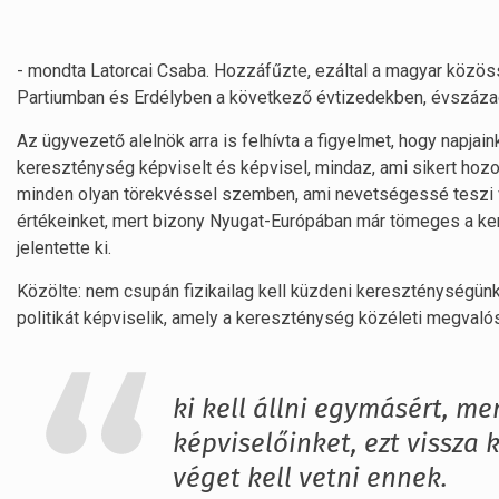
- mondta Latorcai Csaba. Hozzáfűzte, ezáltal a magyar közöss
Partiumban és Erdélyben a következő évtizedekben, évszáza
Az ügyvezető alelnök arra is felhívta a figyelmet, hogy napjai
kereszténység képviselt és képvisel, mindaz, ami sikert hozo
minden olyan törekvéssel szemben, ami nevetségessé teszi v
értékeinket, mert bizony Nyugat-Európában már tömeges a 
jelentette ki.
Közölte: nem csupán fizikailag kell küzdeni kereszténységünk 
politikát képviselik, amely a kereszténység közéleti megvaló
ki kell állni egymásért, me
képviselőinket, ezt vissza 
véget kell vetni ennek.