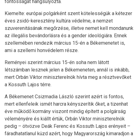
fontosságát hangsúlyozta.
Kiemelte: európai polgárként szent kötelességük a kétezer
éves zsidó-keresztény kultúra védelme, a nemzet
szuverenitásának megőrzése, illetve nemet kell mondanunk
az illegális bevándorlásra és a gender ideológiára. Ennek
szellemében rendezik március 15-én a Békemenetet is,
ami a szellemi honvédelem része.
Reményei szerint március 15-én soha nem látott
létszámban lesznek jelen a Békemeneten, annál is inkább,
mert Orbán Viktor miniszterelnök hívta meg a résztvevőket
a Kossuth Lajos térre.
A Békemenet Csizmadia László szerint azért is fontos,
mert ellenfeleik ismét harcra kényszerítik őket, a tizenhat
éve működő kormány viszont mindig épített a polgárság
véleményére és kiállt értük, Orbán Viktor miniszterelnök
pedig – ötvözve Deák Ferenc és Kossuth Lajos erényeit –
fáradhatatlanul küzd azért, hogy Magyarország kimaradjon a