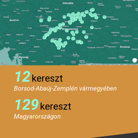
12
kereszt
Borsod-Abaúj-Zemplén vármegyében
129
kereszt
Magyarországon