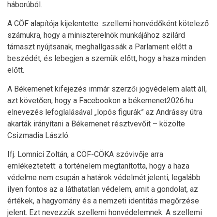
háborúból.
A CÖF alapítója kijelentette: szellemi honvédőként kötelező
számukra, hogy a miniszterelnök munkájához szilárd
támaszt nyújtsanak, meghallgassák a Parlament előtt a
beszédét, és lebegjen a szemük előtt, hogy a haza minden
előtt.
A Békemenet kifejezés immár szerzői jogvédelem alatt áll,
azt követően, hogy a Facebookon a békemenet2026.hu
elnevezés lefoglalásával „lopós figurák” az Andrássy útra
akarták irányítani a Békemenet résztvevőit – közölte
Csizmadia László.
Ifj. Lomnici Zoltán, a CÖF-CÖKA szóvivője arra
emlékeztetett: a történelem megtanította, hogy a haza
védelme nem csupán a határok védelmét jelenti, legalább
ilyen fontos az a láthatatlan védelem, amit a gondolat, az
értékek, a hagyomány és a nemzeti identitás megőrzése
jelent. Ezt nevezzük szellemi honvédelemnek. A szellemi