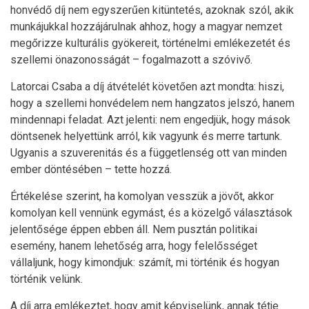
honvédő díj nem egyszerűen kitüntetés, azoknak szól, akik
munkájukkal hozzájárulnak ahhoz, hogy a magyar nemzet
megőrizze kulturális gyökereit, történelmi emlékezetét és
szellemi önazonosságát – fogalmazott a szóvivő.
Latorcai Csaba a díj átvételét követően azt mondta: hiszi,
hogy a szellemi honvédelem nem hangzatos jelszó, hanem
mindennapi feladat. Azt jelenti: nem engedjük, hogy mások
döntsenek helyettünk arról, kik vagyunk és merre tartunk.
Ugyanis a szuverenitás és a függetlenség ott van minden
ember döntésében – tette hozzá.
Értékelése szerint, ha komolyan vesszük a jövőt, akkor
komolyan kell vennünk egymást, és a közelgő választások
jelentősége éppen ebben áll. Nem pusztán politikai
esemény, hanem lehetőség arra, hogy felelősséget
vállaljunk, hogy kimondjuk: számít, mi történik és hogyan
történik velünk.
A díj arra emlékeztet, hogy amit képviselünk, annak tétje