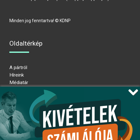
Minden jog fenntartva! © KDNP
Oldaltérkép
A pártról
Híreink
Médiatár
Impresszum
Adatkezelési nyilatkozat
Átláthatósági nyilatkozat
Ugrás az oldal tetejére
Kövessen minket!