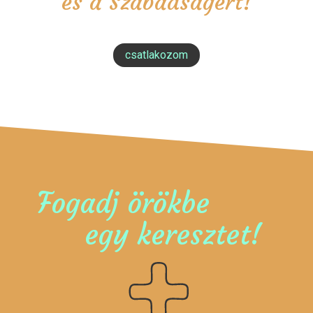
és a Szabadságért!
csatlakozom
Fogadj örökbe
egy keresztet!