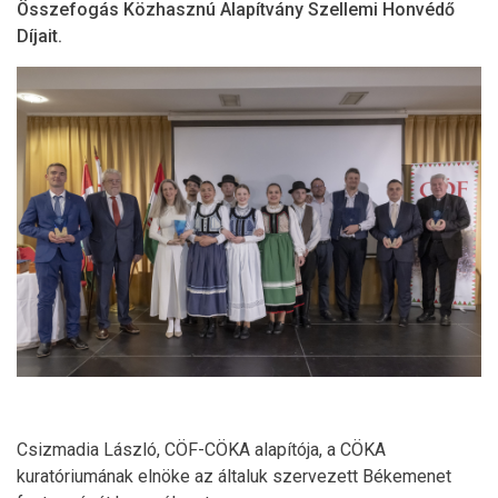
Összefogás Közhasznú Alapítvány Szellemi Honvédő
Díjait.
Csizmadia László, CÖF-CÖKA alapítója, a CÖKA
kuratóriumának elnöke az általuk szervezett Békemenet