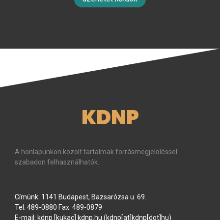
KDNP
A honlapunkon közölt tartalmak forrásmegjelöléssel
szabadon felhasználhatók.
Címünk: 1141 Budapest, Bazsarózsa u. 69.
Tel: 489-0880 Fax: 489-0879
E-mail:
kdnp
[kukac]
kdnp
.
hu
(kdnp[at]kdnp[dot]hu)