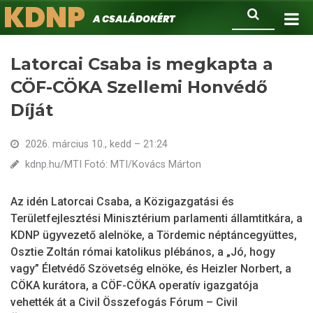
KDNP
Ugrás
Keresés
A családokért.
a
tartalomra
Latorcai Csaba is megkapta a
CÖF-CÖKA Szellemi Honvédő
Díját
2026. március 10., kedd – 21:24
kdnp.hu/MTI Fotó: MTI/Kovács Márton
Az idén Latorcai Csaba, a Közigazgatási és
Területfejlesztési Minisztérium parlamenti államtitkára, a
KDNP ügyvezető alelnöke, a Tördemic néptáncegyüttes,
Osztie Zoltán római katolikus plébános, a „Jó, hogy
vagy” Életvédő Szövetség elnöke, és Heizler Norbert, a
CÖKA kurátora, a CÖF-CÖKA operatív igazgatója
vehették át a Civil Összefogás Fórum – Civil