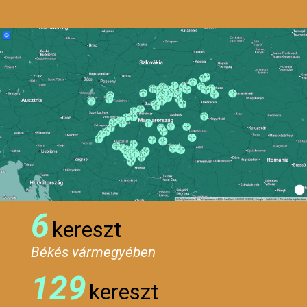
6
kereszt
Békés vármegyében
129
kereszt