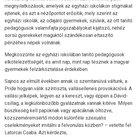
megnyilatkozások, amelyek az egyházi iskolákon stigmákat
ejtenek, és azt a nézőpontot erősítik, mely szerint az
egyházi iskolák, az odajáró gyermekek, szüleik, az ott tanító
pedagógusok valamifajta jogszabályokat kijátszó, nehéz
sorsú gyerekeket maguktól szándékosan eltaszító
pénzéhes népek volnának.
Megköszönte az egyházi iskolában tanító pedagógusok
elkötelezettségét, és amit nap, mint nap tesznek a magyar
gyermekek felzárkóztatása érdekében.
Sajnos az elmúlt években annak is szemtanúivá váltunk, a
Pride hogyan válik színtiszta, vallásellenes provokációvá. A
vallási jelképek, legyen az a kereszt, vagy éppen a Dávid-
csillag, a legkülönbözőbb gyalázatnak vannak kitéve. Milyen
büszkeség kell papoknak vagy apácáknak öltözve,
közszeméremsértő módon különféle szexuális
cselekményeket imitálni a felvonulás közben? – vetette fel
Latorcai Csaba. Azt kérdezte,