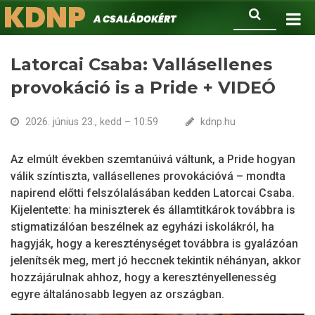
KDNP
Ugrás
Keresés
A családokért.
a
tartalomra
Latorcai Csaba: Vallásellenes
provokáció is a Pride + VIDEÓ
2026. június 23., kedd – 10:59
kdnp.hu
Az elmúlt években szemtanúivá váltunk, a Pride hogyan
válik színtiszta, vallásellenes provokációvá – mondta
napirend előtti felszólalásában kedden Latorcai Csaba.
Kijelentette: ha miniszterek és államtitkárok továbbra is
stigmatizálóan beszélnek az egyházi iskolákról, ha
hagyják, hogy a kereszténységet továbbra is gyalázóan
jelenítsék meg, mert jó heccnek tekintik néhányan, akkor
hozzájárulnak ahhoz, hogy a keresztényellenesség
egyre általánosabb legyen az országban.