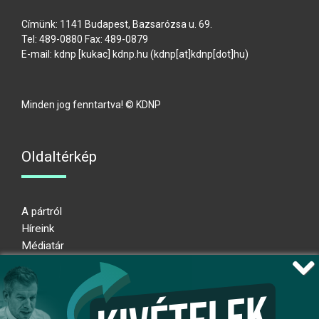
Címünk: 1141 Budapest, Bazsarózsa u. 69.
Tel: 489-0880 Fax: 489-0879
E-mail:
kdnp
[kukac]
kdnp
.
hu
(kdnp[at]kdnp[dot]hu)
Minden jog fenntartva! © KDNP
Oldaltérkép
A pártról
Híreink
Médiatár
Impresszum
Adatkezelési nyilatkozat
Átláthatósági nyilatkozat
Ugrás az oldal tetejére