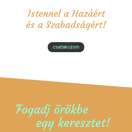
Istennel a Hazáért
és a Szabadságért!
csatlakozom
Fogadj örökbe
egy keresztet!