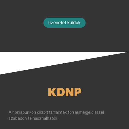
üzenetet küldök
KDNP
A honlapunkon közölt tartalmak forrásmegjelöléssel
szabadon felhasználhatók.