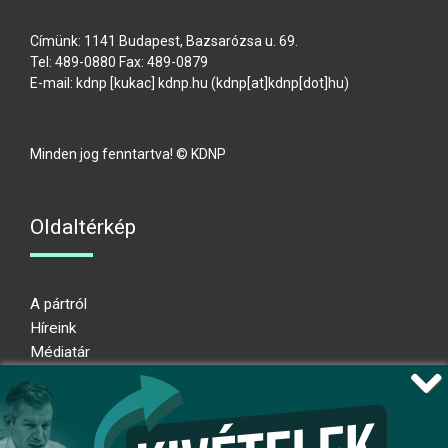
Címünk: 1141 Budapest, Bazsarózsa u. 69.
Tel: 489-0880 Fax: 489-0879
E-mail:
kdnp
[kukac]
kdnp
.
hu
(kdnp[at]kdnp[dot]hu)
Minden jog fenntartva! © KDNP
Oldaltérkép
A pártról
Híreink
Médiatár
Impresszum
Adatkezelési nyilatkozat
Átláthatósági nyilatkozat