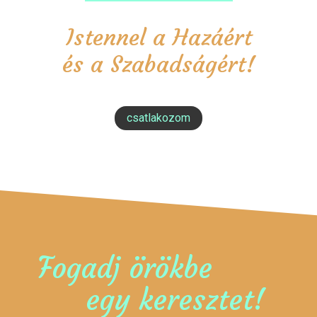
Istennel a Hazáért
és a Szabadságért!
csatlakozom
Fogadj örökbe
egy keresztet!