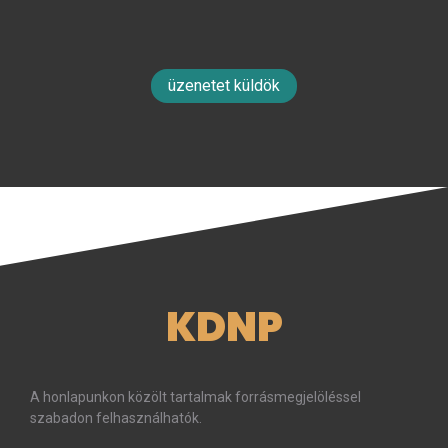
üzenetet küldök
KDNP
A honlapunkon közölt tartalmak forrásmegjelöléssel
szabadon felhasználhatók.