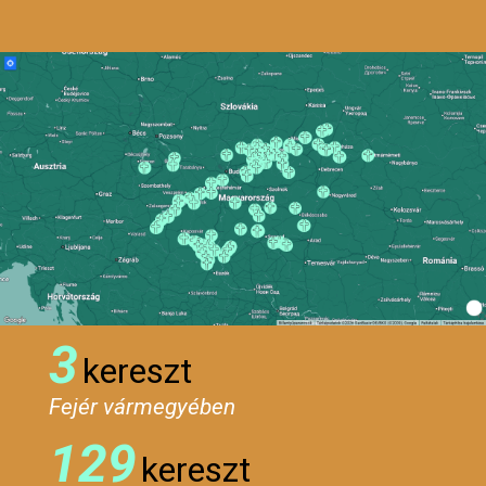
3
kereszt
Fejér vármegyében
129
kereszt