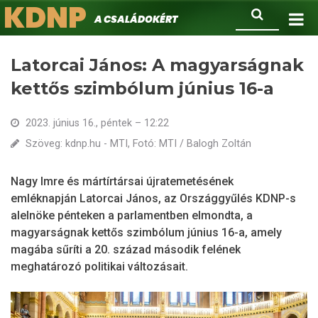
KDNP
Ugrás
Keresés
A családokért.
a
tartalomra
Latorcai János: A magyarságnak
kettős szimbólum június 16-a
2023. június 16., péntek – 12:22
Szöveg: kdnp.hu - MTI, Fotó: MTI / Balogh Zoltán
Nagy Imre és mártírtársai újratemetésének
emléknapján Latorcai János, az Országgyűlés KDNP-s
alelnöke pénteken a parlamentben elmondta, a
magyarságnak kettős szimbólum június 16-a, amely
magába sűríti a 20. század második felének
meghatározó politikai változásait.