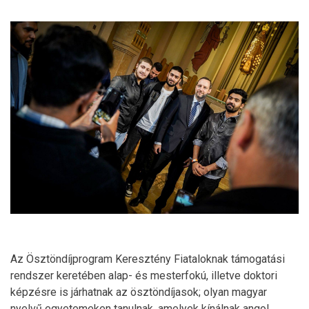
Az Ösztöndíjprogram Keresztény Fiataloknak támogatási
rendszer keretében alap- és mesterfokú, illetve doktori
képzésre is járhatnak az ösztöndíjasok; olyan magyar
nyelvű egyetemeken tanulnak, amelyek kínálnak angol