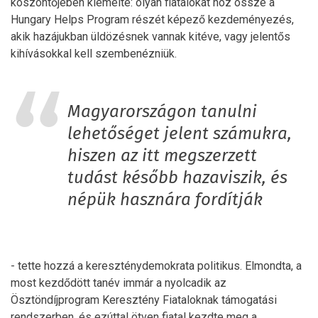
köszöntőjében kiemelte: olyan fiatalokat hoz össze a
Hungary Helps Program részét képező kezdeményezés,
akik hazájukban üldözésnek vannak kitéve, vagy jelentős
kihívásokkal kell szembenézniük.
Magyarországon tanulni
lehetőséget jelent számukra,
hiszen az itt megszerzett
tudást később hazaviszik, és
népük hasznára fordítják
- tette hozzá a kereszténydemokrata politikus. Elmondta, a
most kezdődött tanév immár a nyolcadik az
Ösztöndíjprogram Keresztény Fiataloknak támogatási
rendszerben, és ezúttal ötven fiatal kezdte meg a