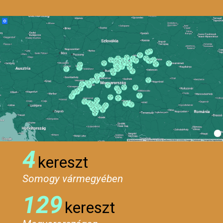
4
kereszt
Somogy vármegyében
129
kereszt