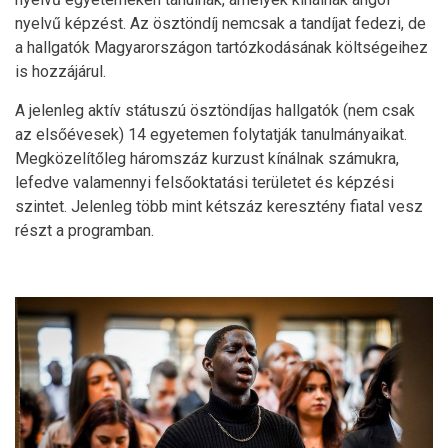
nyelvű képzést. Az ösztöndíj nemcsak a tandíjat fedezi, de
a hallgatók Magyarországon tartózkodásának költségeihez
is hozzájárul.
A jelenleg aktív státuszú ösztöndíjas hallgatók (nem csak
az elsőévesek) 14 egyetemen folytatják tanulmányaikat.
Megközelítőleg háromszáz kurzust kínálnak számukra,
lefedve valamennyi felsőoktatási területet és képzési
szintet. Jelenleg több mint kétszáz keresztény fiatal vesz
részt a programban.