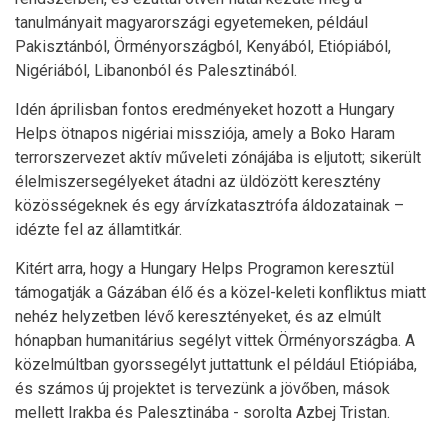
tanulmányait magyarországi egyetemeken, például
Pakisztánból, Örményországból, Kenyából, Etiópiából,
Nigériából, Libanonból és Palesztinából.
Idén áprilisban fontos eredményeket hozott a Hungary
Helps ötnapos nigériai missziója, amely a Boko Haram
terrorszervezet aktív műveleti zónájába is eljutott; sikerült
élelmiszersegélyeket átadni az üldözött keresztény
közösségeknek és egy árvízkatasztrófa áldozatainak –
idézte fel az államtitkár.
Kitért arra, hogy a Hungary Helps Programon keresztül
támogatják a Gázában élő és a közel-keleti konfliktus miatt
nehéz helyzetben lévő keresztényeket, és az elmúlt
hónapban humanitárius segélyt vittek Örményországba. A
közelmúltban gyorssegélyt juttattunk el például Etiópiába,
és számos új projektet is tervezünk a jövőben, mások
mellett Irakba és Palesztinába - sorolta Azbej Tristan.