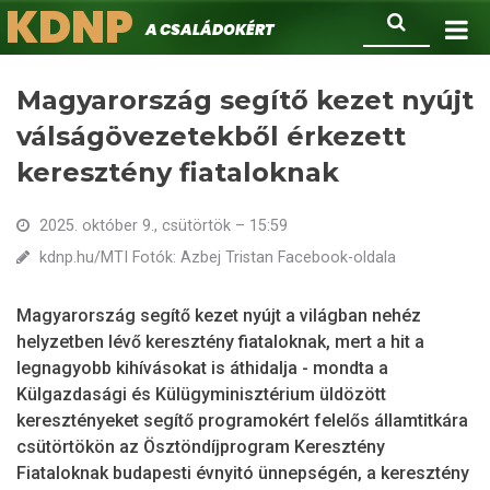
KDNP
Ugrás
Keresés
A családokért.
a
tartalomra
Magyarország segítő kezet nyújt
válságövezetekből érkezett
keresztény fiataloknak
2025. október 9., csütörtök – 15:59
kdnp.hu/MTI Fotók: Azbej Tristan Facebook-oldala
Magyarország segítő kezet nyújt a világban nehéz
helyzetben lévő keresztény fiataloknak, mert a hit a
legnagyobb kihívásokat is áthidalja - mondta a
Külgazdasági és Külügyminisztérium üldözött
keresztényeket segítő programokért felelős államtitkára
csütörtökön az Ösztöndíjprogram Keresztény
Fiataloknak budapesti évnyitó ünnepségén, a keresztény