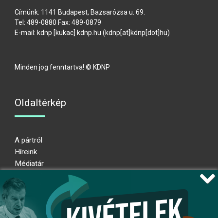
Címünk: 1141 Budapest, Bazsarózsa u. 69.
Tel: 489-0880 Fax: 489-0879
E-mail:
kdnp
[kukac]
kdnp
.
hu
(kdnp[at]kdnp[dot]hu)
Minden jog fenntartva! © KDNP
Oldaltérkép
A pártról
Híreink
Médiatár
Impresszum
Adatkezelési nyilatkozat
Átláthatósági nyilatkozat
Ugrás az oldal tetejére