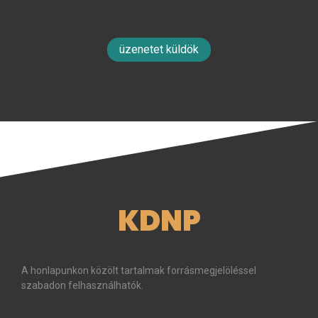
üzenetet küldök
KDNP
A honlapunkon közölt tartalmak forrásmegjelöléssel
szabadon felhasználhatók.