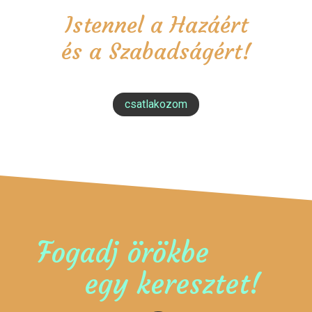
Istennel a Hazáért
és a Szabadságért!
csatlakozom
Fogadj örökbe
egy keresztet!