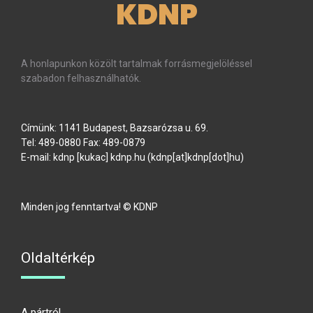
KDNP
A honlapunkon közölt tartalmak forrásmegjelöléssel
szabadon felhasználhatók.
Címünk: 1141 Budapest, Bazsarózsa u. 69.
Tel: 489-0880 Fax: 489-0879
E-mail:
kdnp
[kukac]
kdnp
.
hu
(kdnp[at]kdnp[dot]hu)
Minden jog fenntartva! © KDNP
Oldaltérkép
A pártról