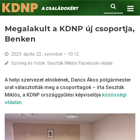
KDNP
Ugrás
Keresés
A családokért.
a
tartalomra
Megalakult a KDNP új csoportja,
Benken
2023. április 22., szombat – 10:12
Szöveg és fotók: Seszták Miklós Facebook-oldala
A helyi szervezet elnökének, Dancs Ákos polgármester
urat választották meg a csoporttagok – írta Seszták
Miklós, a KDNP országgyűlési képviselője
közösségi
oldalán
.