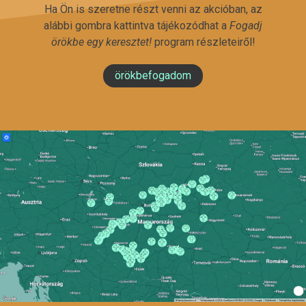
Ha Ön is szeretne részt venni az akcióban, az
alábbi gombra kattintva tájékozódhat a
Fogadj
örökbe egy keresztet!
program részleteiről!
örökbefogadom