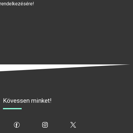
 rendelkezésére!
Kövessen minket!
fb
ig
x