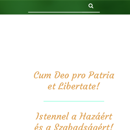
Keresés
Cum Deo pro Patria
et Libertate!
Istennel a Hazáért
és a Szabadságért!