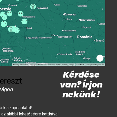
Kérdése
ereszt
van? Írjon
zágon
nekünk!
lünk a kapcsolatot!
az alábbi lehetőségre kattintva!