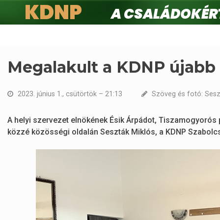
KDNP
A családokért.
Ugrás
a
tartalomra
Megalakult a KDNP újabb
2023. június 1., csütörtök – 21:13
Szöveg és fotó: Sesz
A helyi szervezet elnökének Ésik Árpádot, Tiszamogyorós 
közzé közösségi oldalán Seszták Miklós, a KDNP Szabolc