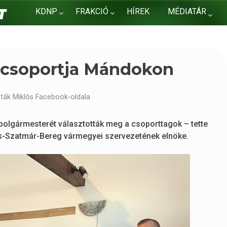
KDNP
FRAKCIÓ
HÍREK
MÉDIATÁR
KAPCSOLAT
 csoportja Mándokon
ták Miklós Facebook-oldala
polgármesterét választották meg a csoporttagok – tette
s-Szatmár-Bereg vármegyei szervezetének elnöke.