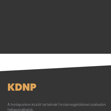
KDNP
A honlapunkon közölt tartalmak forrásmegjelöléssel szabadon
felhasználhatók.