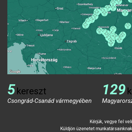
5
129
kereszt
k
Csongrád-Csanád vármegyében
Magyarors
Kérjük, vegye fel ve
Küldjön üzenetet munkatársainknak 