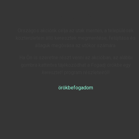
Országos akciónk célja az utak mentén, a települések
közterületein álló keresztek megmentése, felújítása és
állaguk megóvása az utókor számára.
Ha Ön is szeretne részt venni az akcióban, az alábbi
gombra kattintva tájékozódhat a
Fogadj örökbe egy
keresztet!
program részleteiről!
örökbefogadom