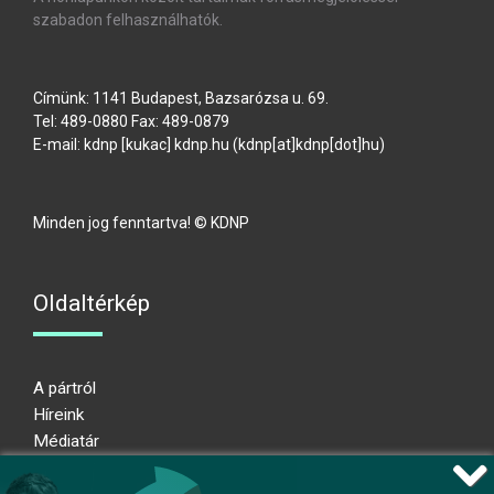
szabadon felhasználhatók.
Címünk: 1141 Budapest, Bazsarózsa u. 69.
Tel: 489-0880 Fax: 489-0879
E-mail:
kdnp
[kukac]
kdnp
.
hu
(kdnp[at]kdnp[dot]hu)
Minden jog fenntartva! © KDNP
Oldaltérkép
A pártról
Híreink
Médiatár
Impresszum