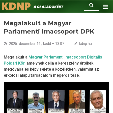
KDNP
Ugrás
Keresés
A családokért.
a
tartalomra
Megalakult a Magyar
Parlamenti Imacsoport DPK
2025. december 16., kedd – 13:07
kdnp.hu
Megalakult a
Magyar Parlamenti Imacsoport Digitális
Polgári Kör
, amelynek célja a keresztény értékek
megóvása és képviselete a közéletben, valamint az
erkölcsi alapú társadalom megerősítése.