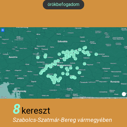
örökbefogadom
8
kereszt
Szabolcs-Szatmár-Bereg vármegyében