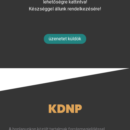
lehetőségre kattintva!
Készséggel állunk rendelkezésére!
üzenetet küldök
KDNP
A honlapunkon közölt tartalmak forrásmegjelöléssel