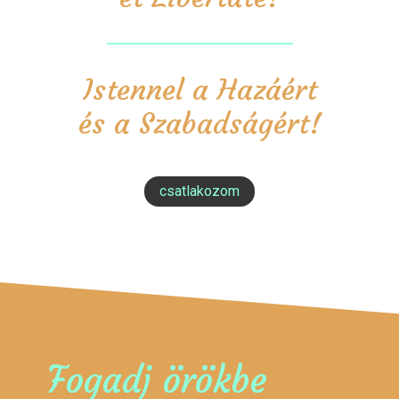
Istennel a Hazáért
és a Szabadságért!
csatlakozom
Fogadj örökbe