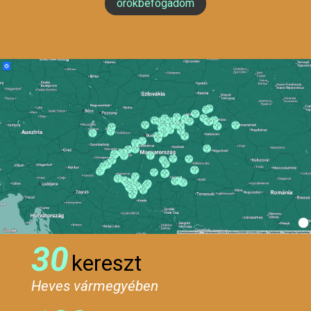
örökbefogadom
30
kereszt
Heves vármegyében