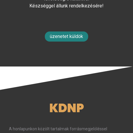
Készséggel állunk rendelkezésére!
üzenetet küldök
KDNP
A honlapunkon közölt tartalmak forrásmegjelöléssel