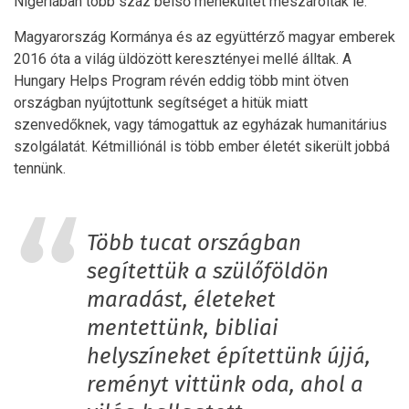
Nigériában több száz belső menekültet mészároltak le.
Magyarország Kormánya és az együttérző magyar emberek
2016 óta a világ üldözött keresztényei mellé álltak. A
Hungary Helps Program révén eddig több mint ötven
országban nyújtottunk segítséget a hitük miatt
szenvedőknek, vagy támogattuk az egyházak humanitárius
szolgálatát. Kétmilliónál is több ember életét sikerült jobbá
tennünk.
Több tucat országban
segítettük a szülőföldön
maradást, életeket
mentettünk, bibliai
helyszíneket építettünk újjá,
reményt vittünk oda, ahol a