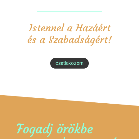
Istennel a Hazáért
és a Szabadságért!
csatlakozom
Fogadj örökbe