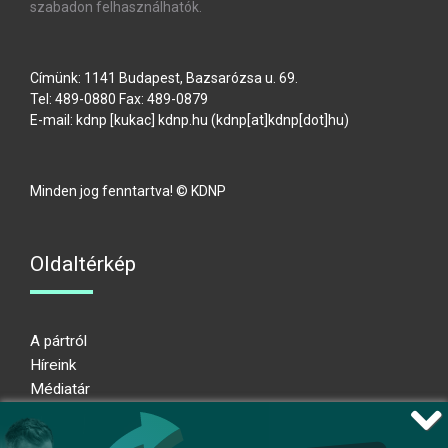
szabadon felhasználhatók.
Címünk: 1141 Budapest, Bazsarózsa u. 69.
Tel: 489-0880 Fax: 489-0879
E-mail:
kdnp
[kukac]
kdnp
.
hu
(kdnp[at]kdnp[dot]hu)
Minden jog fenntartva! © KDNP
Oldaltérkép
A pártról
Híreink
Médiatár
Impresszum
Adatkezelési nyilatkozat