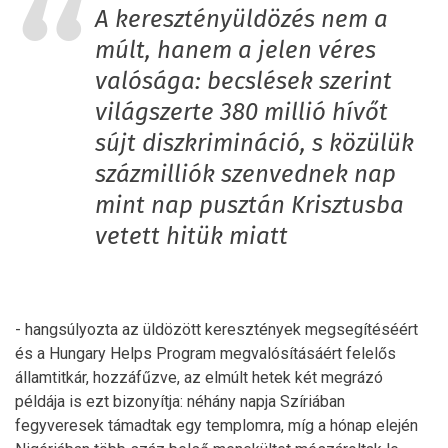
A keresztényüldözés nem a
múlt, hanem a jelen véres
valósága: becslések szerint
világszerte 380 millió hívőt
sújt diszkrimináció, s közülük
százmilliók szenvednek nap
mint nap pusztán Krisztusba
vetett hitük miatt
- hangsúlyozta az üldözött keresztények megsegítéséért
és a Hungary Helps Program megvalósításáért felelős
államtitkár, hozzáfűzve, az elmúlt hetek két megrázó
példája is ezt bizonyítja: néhány napja Szíriában
fegyveresek támadtak egy templomra, míg a hónap elején