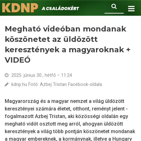
KDNP
Ugrás
Keresés
A családokért.
a
tartalomra
Megható videóban mondanak
köszönetet az üldözött
keresztények a magyaroknak +
VIDEÓ
2025. június 30., hétfő – 11:24
kdnp.hu Fotó: Azbej Tristan Facebook-oldala
Magyarország és a magyar nemzet a világ üldözött
keresztényei számára életet, otthont, reményt jelent -
fogalmazott Azbej Tristan, aki közösségi oldalán egy
megható vidót osztott meg arról, ahogyan üldözött
keresztények a világ több pontján köszönetet mondanak
a magyar embereknek, a kormánynak, illetve a Hungary