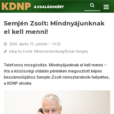
KDNP
Ugrás
Keresés
A családokért.
a
tartalomra
Semjén Zsolt: Mindnyájunknak
el kell menni!
2026. április 10., péntek – 14:20
kdnp.hu Fotók: Miniszterelnökség/Botár Gergely
Telefonos mozgósítás. Mindnyájunknak el kell menni –
írta a közösségi oldalán pénteken megosztott képes
beszámolójához Semjén Zsolt miniszterelnök-helyettes,
a KDNP elnöke.