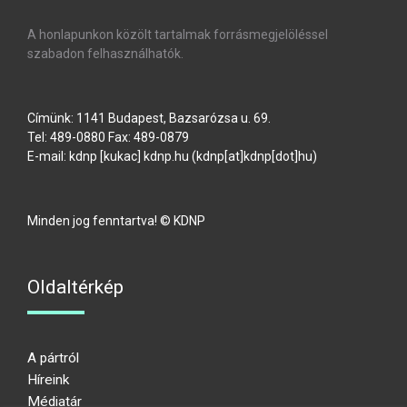
A honlapunkon közölt tartalmak forrásmegjelöléssel
szabadon felhasználhatók.
Címünk: 1141 Budapest, Bazsarózsa u. 69.
Tel: 489-0880 Fax: 489-0879
E-mail:
kdnp
[kukac]
kdnp
.
hu
(kdnp[at]kdnp[dot]hu)
Minden jog fenntartva! © KDNP
Oldaltérkép
A pártról
Híreink
Médiatár