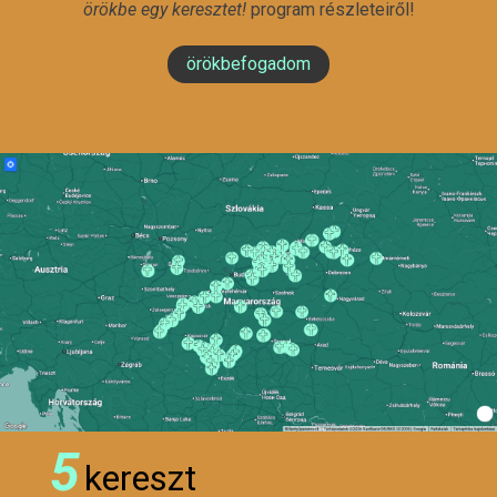
örökbe egy keresztet!
program részleteiről!
örökbefogadom
5
kereszt