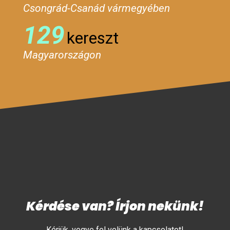
Csongrád-Csanád vármegyében
129
kereszt
Magyarországon
Kérdése van? Írjon nekünk!
Kérjük, vegye fel velünk a kapcsolatot!