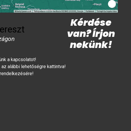
Kérdése
ereszt
van? Írjon
zágon
nekünk!
lünk a kapcsolatot!
az alábbi lehetőségre kattintva!
 rendelkezésére!