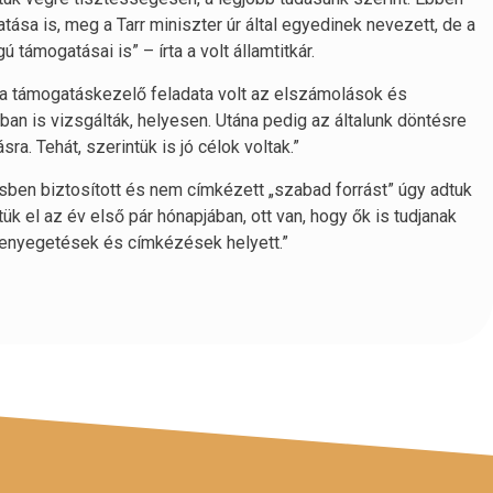
sa is, meg a Tarr miniszter úr által egyedinek nevezett, de a
ámogatásai is” – írta a volt államtitkár.
k, a támogatáskezelő feladata volt az elszámolások és
n is vizsgálták, helyesen. Utána pedig az általunk döntésre
ra. Tehát, szerintük is jó célok voltak.”
ésben biztosított és nem címkézett „szabad forrást” úgy adtuk
ük el az év első pár hónapjában, ott van, hogy ők is tudjanak
 fenyegetések és címkézések helyett.”