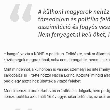
A külhoni magyarok nehéz 
társadalom és politika fel
asszimiláció és fogyás ves
Nem fenyegetni kell őket,
– hangsúlyozta a KDNP-s politikus. Felidézte, amikor államtit
közösségek megosztását, soha nem támogattak semmit a kö
Mint mindenhol, a külhonban is vannak személyi és intézményi 
sárdobálás is – tette hozzá Nacsa Lőrinc. Közölte: mindig ar
pedig egy asztalhoz ültették a vitázó feleket.
Mert a nemzeti összetartozás erősítése a dolgunk, nem pedig
nemzetpolitika az elmúlt 16 év egyik sikertörténete, az odafor