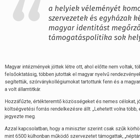
a helyiek véleményét komo
szervezetek és egyházak ké
magyar identitást megőrző
támogatáspolitika sok hel
Magyar intézmények jöttek létre ott, ahol előtte nem voltak, 
felsőoktatásig, többen jutottak el magyar nyelvű rendezvények
segítettük, szórványkollégiumokat tartottunk fenn és a magy
a volt államtitkár.
Hozzáfűzte, értékteremtő közösségeket és nemes célokat, j
költségvetési forrás rendelkezésre állt. „Lehetett volna több, 
jegyezte meg.
Azzal kapcsolatban, hogy a miniszter szerint csak szűk körhöz
mint 6500 külhonban működő szervezetet támogattak, „néptánckö