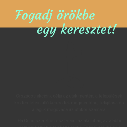
Fogadj örökbe
egy keresztet!
Országos akciónk célja az utak mentén, a települések
közterületein álló keresztek megmentése, felújítása és
állaguk megóvása az utókor számára.
Ha Ön is szeretne részt venni az akcióban, az alábbi