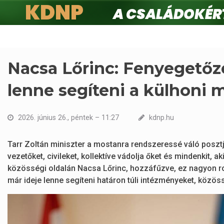
KDNP
A családokért.
Ugrás
a
tartalomra
Nacsa Lőrinc: Fenyegetőz
lenne segíteni a külhoni 
2026. június 26., péntek – 11:27
kdnp.hu
Tarr Zoltán miniszter a mostanra rendszeressé váló posztj
vezetőket, civileket, kollektíve vádolja őket és mindenkit, a
közösségi oldalán Nacsa Lőrinc, hozzáfűzve, ez nagyon r
már ideje lenne segíteni határon túli intézményeket, közös