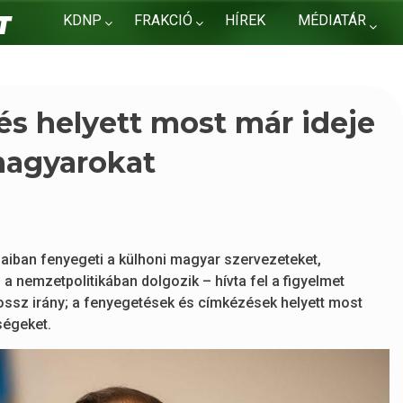
KDNP
FRAKCIÓ
HÍREK
MÉDIATÁR
KAPCSOLAT
és helyett most már ideje
magyarokat
aiban fenyegeti a külhoni magyar szervezeteket,
ki a nemzetpolitikában dolgozik – hívta fel a figyelmet
ossz irány; a fenyegetések és címkézések helyett most
ségeket.