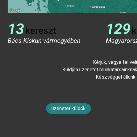
13
129
kereszt
k
Bács-Kiskun vármegyében
Magyarors
Kérjük, vegye fel ve
Küldjön üzenetet munkatársainknak 
Készséggel állunk
üzenetet küldök