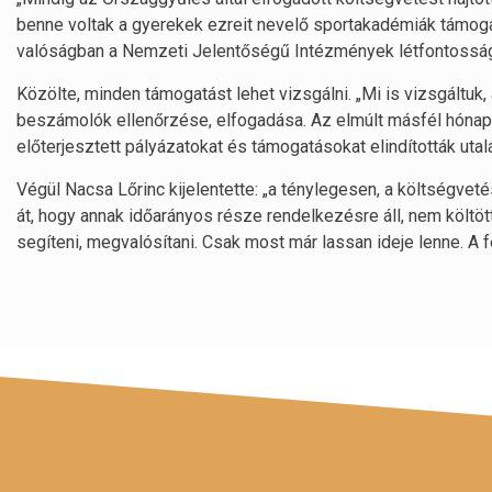
benne voltak a gyerekek ezreit nevelő sportakadémiák támogatá
valóságban a Nemzeti Jelentőségű Intézmények létfontosságú t
Közölte, minden támogatást lehet vizsgálni. „Mi is vizsgáltu
beszámolók ellenőrzése, elfogadása. Az elmúlt másfél hónapba
előterjesztett pályázatokat és támogatásokat elindították utalás
Végül Nacsa Lőrinc kijelentette: „a ténylegesen, a költségvet
át, hogy annak időarányos része rendelkezésre áll, nem költött
segíteni, megvalósítani. Csak most már lassan ideje lenne. A