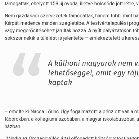
támogattak, ehelyett 158 új óvoda, illetve bölcsőde jött létre
Nem gazdasági szervezetek támogattak, hanem több, mint hats
Kárpát-medence minden szegletébe. A testvértelepülési progra
vagy megerősítéséhez járultak hozzá. A nyílt pályázatokon tö
sokszor nekik a túlélést is jelentette – emlékeztetett a kere
A külhoni magyarok nem vi
lehetőséggel, amit egy rá
kaptak
– emelte ki Nacsa Lőrinc. Úgy fogalmazott: a pénz ott van a m
táborokban, a kollégiumi szobában, a magyar iskolabuszban, 
házban.
„Mindig az Országgyűlés által elfogadott költségvetést hajto