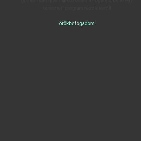
gombra kattintva tájékozódhat a
Fogadj örökbe egy
keresztet!
program részleteiről!
örökbefogadom