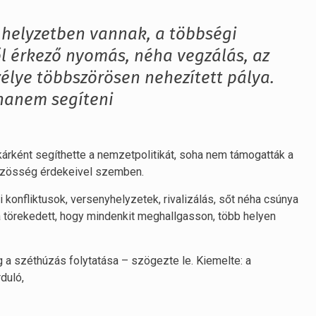
helyzetben vannak, a többségi
ől érkező nyomás, néha vegzálás, az
zélye többszörösen nehezített pálya.
 hanem segíteni
kárként segíthette a nemzetpolitikát, soha nem támogatták a
zösség érdekeivel szemben.
konfliktusok, versenyhelyzetek, rivalizálás, sőt néha csúnya
ra törekedett, hogy mindenkit meghallgasson, több helyen
 a széthúzás folytatása – szögezte le. Kiemelte: a
duló,