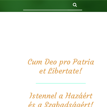
Keresés
Cum Deo pro Patria
et Libertate!
Istennel a Hazáért
és a Szabadságért!