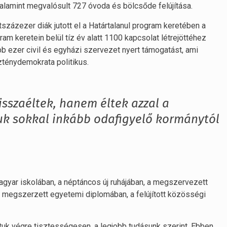
, valamint megvalósult 727 óvoda és bölcsőde felújítása.
zázezer diák jutott el a Határtalanul program keretében a
m keretein belül tíz év alatt 1100 kapcsolat létrejöttéhez
bb ezer civil és egyházi szervezet nyert támogatást, ami
szténydemokrata politikus.
sszaéltek, hanem éltek azzal a
juk sokkal inkább odafigyelő kormánytól
agyar iskolában, a néptáncos új ruhájában, a megszervezett
a megszerzett egyetemi diplomában, a felújított közösségi
ttuk végre tisztességesen, a legjobb tudásunk szerint. Ebben