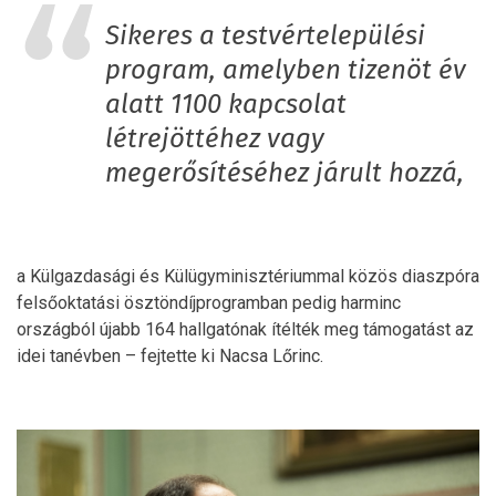
Sikeres a testvértelepülési
program, amelyben tizenöt év
alatt 1100 kapcsolat
létrejöttéhez vagy
megerősítéséhez járult hozzá,
a Külgazdasági és Külügyminisztériummal közös diaszpóra
felsőoktatási ösztöndíjprogramban pedig harminc
országból újabb 164 hallgatónak ítélték meg támogatást az
idei tanévben – fejtette ki Nacsa Lőrinc.