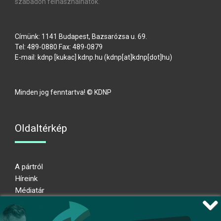
szabadon felhasználhatók.
Címünk: 1141 Budapest, Bazsarózsa u. 69.
Tel: 489-0880 Fax: 489-0879
E-mail:
kdnp
[kukac]
kdnp
.
hu
(kdnp[at]kdnp[dot]hu)
Minden jog fenntartva! © KDNP
Oldaltérkép
A pártról
Híreink
Médiatár
Impresszum
Adatkezelési nyilatkozat