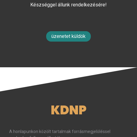
Készséggel állunk rendelkezésére!
üzenetet küldök
KDNP
A honlapunkon közölt tartalmak forrásmegjelöléssel