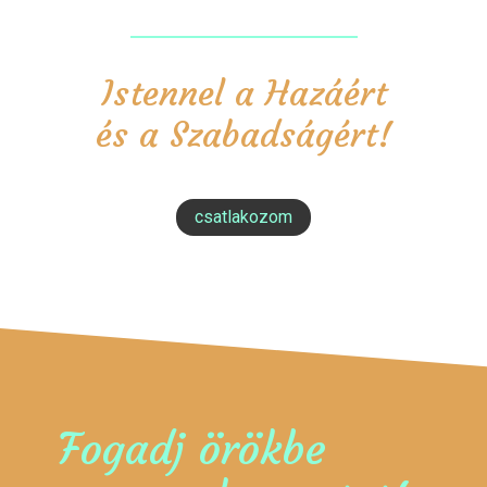
Istennel a Hazáért
és a Szabadságért!
csatlakozom
Fogadj örökbe