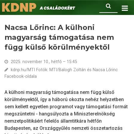
KDNP
Ugrás
Keresés
A családokért.
a
tartalomra
Nacsa Lőrinc: A külhoni
magyarság támogatása nem
függ külső körülményektől
2025. november 10., hétfő – 15:45
kdnp.hu/MTI Fotók: MTI/Balogh Zoltán és Nacsa Lőrinc
Facebook-oldala
A külhoni magyarság támogatása nem függ külső
körülményektől, így a háború okozta nehéz helyzetben
sem kellett egyetlen programot vagy támogatási formát
megszüntetni - hangsúlyozta a Miniszterelnökség
nemzetpolitikáért felelős államtitkára hétfőn
Budapesten, az Országgyűlés nemzeti összetartozás