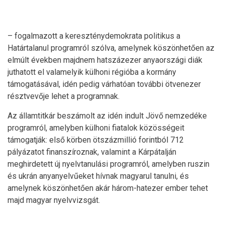
– fogalmazott a kereszténydemokrata politikus a
Határtalanul programról szólva, amelynek köszönhetően az
elmúlt években majdnem hatszázezer anyaországi diák
juthatott el valamelyik külhoni régióba a kormány
támogatásával, idén pedig várhatóan további ötvenezer
résztvevője lehet a programnak.
Az államtitkár beszámolt az idén indult Jövő nemzedéke
programról, amelyben külhoni fiatalok közösségeit
támogatják: első körben ötszázmillió forintból 712
pályázatot finanszíroznak, valamint a Kárpátalján
meghirdetett új nyelvtanulási programról, amelyben ruszin
és ukrán anyanyelvűeket hívnak magyarul tanulni, és
amelynek köszönhetően akár három-hatezer ember tehet
majd magyar nyelvvizsgát.