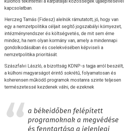
különös tekintettel a kárpátaljai közösségek újjáépítésével
kapcsolatban.
Herczeg Tamás (Fidesz) alelnök rámutatott, jó, hogy van
egy a nemzetpolitika céljait segítő jogszabályi környezet,
intézményrendszer és költségvetés, de mit sem érne
mindez, ha nem olyan kormány van, amely a mindennapi
gondolkodásában és cselekvésében képviseli a
nemzetpolitika prioritását.
Szászfalvi László, a bizottság KDNP-s tagja arról beszélt,
a külhoni magyarságot érintő sokrétű, folyamatosan és
koherensen működő programok mostanra szinte teljesen
természetessé kezdenek válni, de ezeknek
a békeidőben felépített
programoknak a megvédése
és fenntartása a jelenlegi