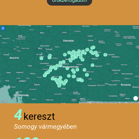
örökbefogadom
4
kereszt
Somogy vármegyében