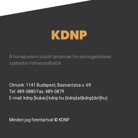
KDNP
A honlapunkon közölt tartalmak forrásmegjelöléssel
szabadon felhasználhatók.
Címünk: 1141 Budapest, Bazsarózsa u. 69.
Tel: 489-0880 Fax: 489-0879
E-mail:
kdnp
[kukac]
kdnp
.
hu
(kdnp[at]kdnp[dot]hu)
Minden jog fenntartva! © KDNP