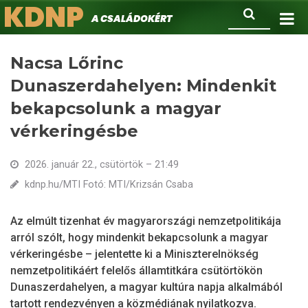
KDNP
Ugrás
Keresés
A családokért.
a
tartalomra
Nacsa Lőrinc
Dunaszerdahelyen: Mindenkit
bekapcsolunk a magyar
vérkeringésbe
2026. január 22., csütörtök – 21:49
kdnp.hu/MTI Fotó: MTI/Krizsán Csaba
Az elmúlt tizenhat év magyarországi nemzetpolitikája
arról szólt, hogy mindenkit bekapcsolunk a magyar
vérkeringésbe – jelentette ki a Miniszterelnökség
nemzetpolitikáért felelős államtitkára csütörtökön
Dunaszerdahelyen, a magyar kultúra napja alkalmából
tartott rendezvényen a közmédiának nyilatkozva.