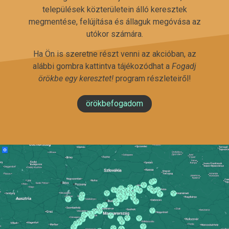
települések közterületein álló keresztek
megmentése, felújítása és állaguk megóvása az
utókor számára.
Ha Ön is szeretne részt venni az akcióban, az
alábbi gombra kattintva tájékozódhat a
Fogadj
örökbe egy keresztet!
program részleteiről!
örökbefogadom