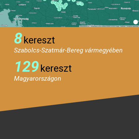
8
kereszt
Szabolcs-Szatmár-Bereg vármegyében
129
kereszt
Magyarországon