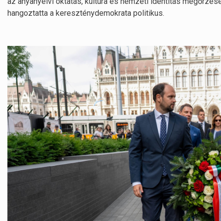
az anyanyelvi oktatás, kultúra és nemzeti identitás megőrzé
hangoztatta a kereszténydemokrata politikus.