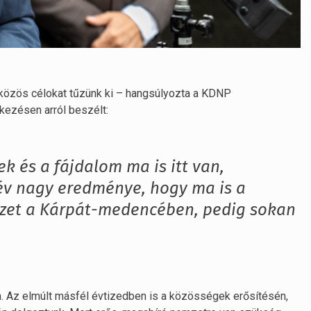
s közös célokat tűzünk ki – hangsúlyozta a KDNP
kezésen arról beszélt:
k és a fájdalom ma is itt van,
év nagy eredménye, hogy ma is a
et a Kárpát-medencében, pedig sokan
ga. Az elmúlt másfél évtizedben is a közösségek erősítésén,