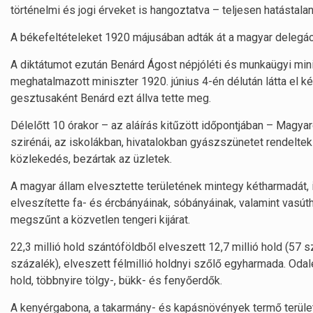
történelmi és jogi érveket is hangoztatva – teljesen hatástalan
A békefeltételeket 1920 májusában adták át a magyar delegác
A diktátumot ezután Benárd Ágost népjóléti és munkaügyi mini
meghatalmazott miniszter 1920. június 4-én délután látta el ké
gesztusaként Benárd ezt állva tette meg.
Délelőtt 10 órakor – az aláírás kitűzött időpontjában – Magy
szirénái, az iskolákban, hivatalokban gyászszünetet rendeltek e
közlekedés, bezártak az üzletek.
A magyar állam elvesztette területének mintegy kétharmadát,
elveszítette fa- és ércbányáinak, sóbányáinak, valamint vasúth
megszűnt a közvetlen tengeri kijárat.
22,3 millió hold szántóföldből elveszett 12,7 millió hold (57 sz
százalék), elveszett félmillió holdnyi szőlő egyharmada. Odal
hold, többnyire tölgy-, bükk- és fenyőerdők.
A kenyérgabona, a takarmány- és kapásnövények termő terüle