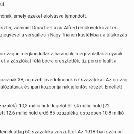
ul.
iónak, amely ezeket elolvasva lemondott.
szter, valamint Drasche-Lázár Alfréd rendkívüli követ és
zjegyével a versailles-i Nagy Trianon kastélyban; a tiltakozás
arországon megkondultak a harangok, megszólaltak a gyárak
l, a zászlókat félárbócra eresztették, tíz percre leállt a
 iparának 38, nemzeti jövedelmének 67 százalékát. Az ország
álózatának és ipari központjainak jelentős részét. Emellett
ázalék), 10,3 millió hold legelőből 7,4 millió hold (72
ett 12,6 millió hold erdő 85 százaléka, összesen 10,8 millió
teinek átlag 60 százaléka veszett el. Az 1918-ban számon