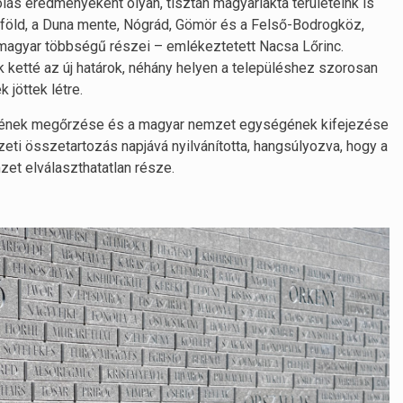
lás eredményeként olyan, tisztán magyarlakta területeink is
sföld, a Duna mente, Nógrád, Gömör és a Felső-Bodrogköz,
magyar többségű részei – emlékeztetett Nacsa Lőrinc.
 ketté az új határok, néhány helyen a településhez szorosan
 jöttek létre.
zetének megőrzése és a magyar nemzet egységének kifejezése
ti összetartozás napjává nyilvánította, hangsúlyozva, hogy a
t elválaszthatatlan része.