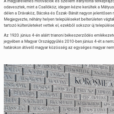
A magyarellenes motivációk és szellem irányította térképrajzo
odavesztek, mint a Csallóköz; idegen kézre kerültek a Mátyu
délen a Drávaköz, Bácska és Észak-Bánát nagyon jelentősen 
Megjegyezte, néhány helyen településeket belterületen vágtak
tartozó külterületeket vettek el, ezekből sokszor új települések
Az 1920. június 4-én aláírt trianoni békeszerződés emléke
jegyében a Magyar Országgyűlés 2010-ben június 4-ét a nemze
határokon átívelő magyar közösség az egységes magyar nemze