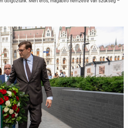
sén dolgoztunk. Mert erős, magabíró nemzetre van szükség –