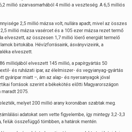
ó, 6,2 millió szarvasmarhából 4 millió a veszteség. A 6,5 milliós
nyisége 2,5 millió mázsa volt, nullára apadt, mivel az összes
 12,5 millió mázsa vasércet és a 105 ezer mázsa rezet termő
 elveszett, az összesen 1,7 millió lóerő energiát termelő
lamok birtokába. Hévízforrásaink, ásványvizeink, a
léka elveszett.
 milliójából elveszett 145 millió, a papírgyártás 50
textil- és ruházati ipar, az élelmiszer- és vegyianyag-gyártás
t gyáripar miatt –, ám az alap- és nyersanyagok jóval
sztikai források szerint a békekötés előtti Magyarországon
n maradt 2075.
elezték, melyet 200 millió arany koronában szabtak meg.
számlálási adatokat sem vette figyelembe, így mintegy 3,2-3,3
ra, felük összefüggő tömbben, a határok mentén.