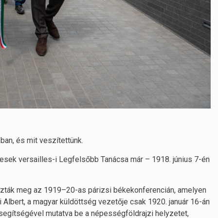
ban, és mit veszítettünk.
gesek versailles-i Legfelsőbb Tanácsa már – 1918. június 7-én
ározták meg az 1919–20-as párizsi békekonferencián, amelyen
 Albert, a magyar küldöttség vezetője csak 1920. január 16-án
segítségével mutatva be a népességföldrajzi helyzetet,