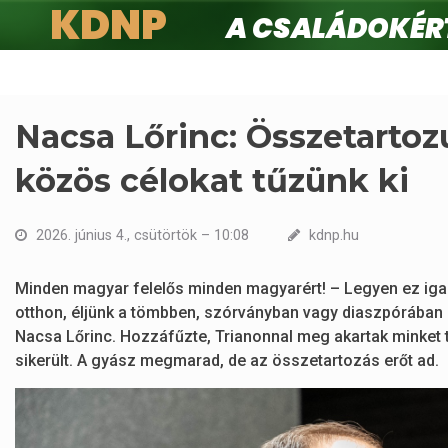
KDNP
A családokért.
Ugrás
a
tartalomra
Nacsa Lőrinc: Összetartoz
közös célokat tűzünk ki
2026. június 4., csütörtök – 10:08
kdnp.hu
Minden magyar felelős minden magyarért! – Legyen ez igaz
otthon, éljünk a tömbben, szórványban vagy diaszpórában 
Nacsa Lőrinc. Hozzáfűzte, Trianonnal meg akartak minket t
sikerült. A gyász megmarad, de az összetartozás erőt ad.