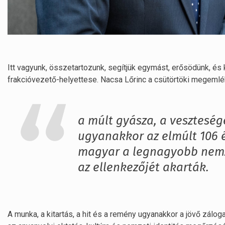
Itt vagyunk, összetartozunk, segítjük egymást, erősödünk, é
frakcióvezető-helyettese. Nacsa Lőrinc a csütörtöki megemlé
a múlt gyásza, a vesztesége
ugyanakkor az elmúlt 106 
magyar a legnagyobb nemz
az ellenkezőjét akarták.
A munka, a kitartás, a hit és a remény ugyanakkor a jövő zálo