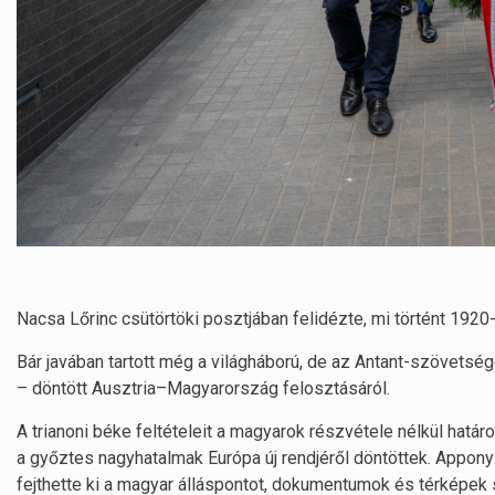
Nacsa Lőrinc csütörtöki posztjában felidézte, mi történt 1920-
Bár javában tartott még a világháború, de az Antant-szövetsé
– döntött Ausztria–Magyarország felosztásáról.
A trianoni béke feltételeit a magyarok részvétele nélkül hat
a győztes nagyhatalmak Európa új rendjéről döntöttek. Apponyi
fejthette ki a magyar álláspontot, dokumentumok és térképek 