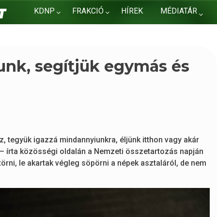
KDNP
FRAKCIÓ
HÍREK
MÉDIATÁR
KAPCSOLAT
unk, segítjük egymás és
, tegyük igazzá mindannyiunkra, éljünk itthon vagy akár
– írta közösségi oldalán a Nemzeti összetartozás napján
örni, le akartak végleg söpörni a népek asztaláról, de nem