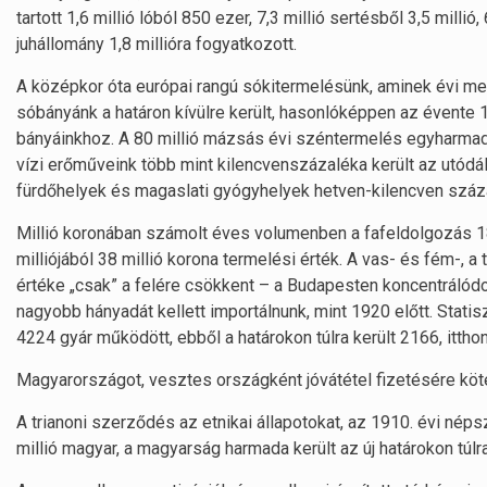
tartott 1,6 millió lóból 850 ezer, 7,3 millió sertésből 3,5 milli
juhállomány 1,8 millióra fogyatkozott.
A középkor óta európai rangú sókitermelésünk, aminek évi men
sóbányánk a határon kívülre került, hasonlóképpen az évente
bányáinkhoz. A 80 millió mázsás évi széntermelés egyharmada
vízi erőműveink több mint kilencvenszázaléka került az utódál
fürdőhelyek és magaslati gyógyhelyek hetven-kilencven száza
Millió koronában számolt éves volumenben a fafeldolgozás 186
milliójából 38 millió korona termelési érték. A vas- és fém-, a 
értéke „csak” a felére csökkent – a Budapesten koncentrálódot
nagyobb hányadát kellett importálnunk, mint 1920 előtt. Stati
4224 gyár működött, ebből a határokon túlra került 2166, ittho
Magyarországot, vesztes országként jóvátétel fizetésére köt
A trianoni szerződés az etnikai állapotokat, az 1910. évi nép
millió magyar, a magyarság harmada került az új határokon túl