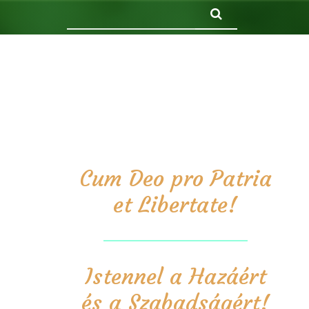
Keresés
Cum Deo pro Patria
et Libertate!
Istennel a Hazáért
és a Szabadságért!