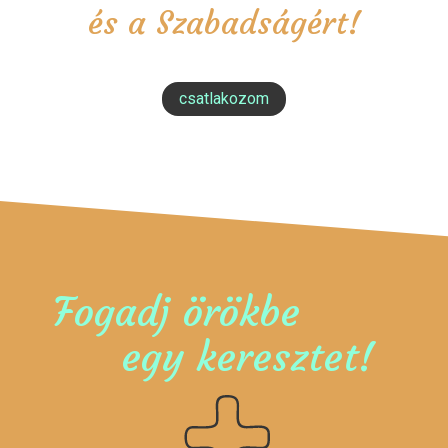
és a Szabadságért!
csatlakozom
Fogadj örökbe
egy keresztet!