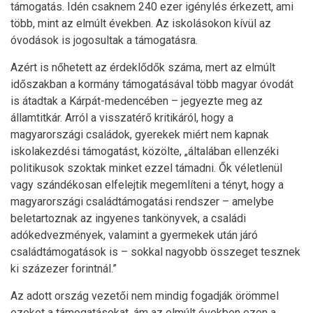
támogatás. Idén csaknem 240 ezer igénylés érkezett, ami
több, mint az elmúlt években. Az iskolásokon kívül az
óvodások is jogosultak a támogatásra.
Azért is nőhetett az érdeklődők száma, mert az elmúlt
időszakban a kormány támogatásával több magyar óvodát
is átadtak a Kárpát-medencében – jegyezte meg az
államtitkár. Arról a visszatérő kritikáról, hogy a
magyarországi családok, gyerekek miért nem kapnak
iskolakezdési támogatást, közölte, „általában ellenzéki
politikusok szoktak minket ezzel támadni. Ők véletlenül
vagy szándékosan elfelejtik megemlíteni a tényt, hogy a
magyarországi családtámogatási rendszer – amelybe
beletartoznak az ingyenes tankönyvek, a családi
adókedvezmények, valamint a gyermekek után járó
családtámogatások is – sokkal nagyobb összeget tesznek
ki százezer forintnál.”
Az adott ország vezetői nem mindig fogadják örömmel
ezeket a támogatásokat, ám az elmúlt években ezen a