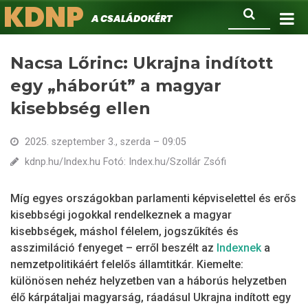
KDNP
Ugrás
Keresés
A családokért.
a
tartalomra
Nacsa Lőrinc: Ukrajna indított
egy „háborút” a magyar
kisebbség ellen
2025. szeptember 3., szerda – 09:05
kdnp.hu/Index.hu Fotó: Index.hu/Szollár Zsófi
Míg egyes országokban parlamenti képviselettel és erős
kisebbségi jogokkal rendelkeznek a magyar
kisebbségek, máshol félelem, jogszűkítés és
asszimiláció fenyeget – erről beszélt az
Indexnek
a
nemzetpolitikáért felelős államtitkár. Kiemelte:
különösen nehéz helyzetben van a háborús helyzetben
élő kárpátaljai magyarság, ráadásul Ukrajna indított egy