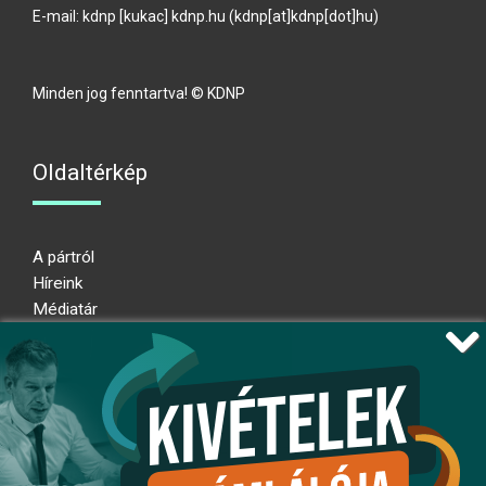
E-mail:
kdnp
[kukac]
kdnp
.
hu
(kdnp[at]kdnp[dot]hu)
Minden jog fenntartva! © KDNP
Oldaltérkép
A pártról
Híreink
Médiatár
Impresszum
Adatkezelési nyilatkozat
Átláthatósági nyilatkozat
Ugrás az oldal tetejére
Kövessen minket!