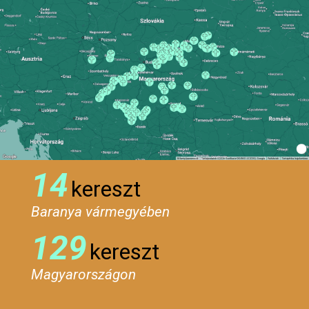
14
kereszt
Baranya vármegyében
129
kereszt
Magyarországon