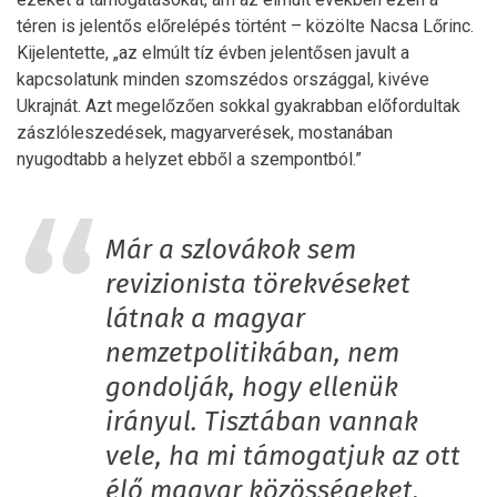
téren is jelentős előrelépés történt – közölte Nacsa Lőrinc.
Kijelentette, „az elmúlt tíz évben jelentősen javult a
kapcsolatunk minden szomszédos országgal, kivéve
Ukrajnát. Azt megelőzően sokkal gyakrabban előfordultak
zászlóleszedések, magyarverések, mostanában
nyugodtabb a helyzet ebből a szempontból.”
Már a szlovákok sem
revizionista törekvéseket
látnak a magyar
nemzetpolitikában, nem
gondolják, hogy ellenük
irányul. Tisztában vannak
vele, ha mi támogatjuk az ott
élő magyar közösségeket,