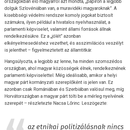
országokban élő magyarról azt mondta, „papíron a legjobb
dolguk Szlovéniában van, a muravidéki magyaroknak”. A
kisebbségi védelmi rendszer komoly jogokat biztosít
számukra, ilyen például a hivatalos nyelvhasználat, a
parlamenti képviselet, valamint állami források állnak
rendelkezésükre. Ez a „jólét” azonban
elkényelmesedéshez vezethet, és asszimilációs veszélyt
is jelenthet – figyelmeztetett az államtitkár.
Hangsúlyozta, a legjobb az lenne, ha minden szomszédos
országban, ahol magyar közösségek élnek, rendelkeznének
parlamenti képviselettel. Még ideálisabb, amikor a helyi
magyar párt kormányzati szereplőként is jelen van. Ez
azonban csak Romániában és Szerbiában valósul meg, míg
Horvátországban a magyar párt tölti be a mérleg nyelvének
szerepét – részletezte Nacsa Lőrinc. Leszögezte:
az etnikai politizálásnak nincs