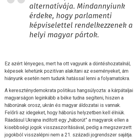
alternatívája. Mindannyiunk
érdeke, hogy parlamenti
képviselettel rendelkezzenek a
helyi magyar pártok.
Ez azért lényeges, mert ha ott vagyunk a döntéshozatalnál,
képesek lehetünk pozitívan alakítani az eseményeket, ám
hiányunk esetén nem tudunk hatással lenni a folyamatokra.
A kereszténydemokrata politikus hangsúlyozta: a kárpátaljai
magyarságon leginkább a béke tudna segíteni, hiszen a
háborúnak orosz, ukrán és magyar áldozatai is vannak.
Felőrli az idegeket, hogy háborús helyzetben kell élniük.
Ráadásul Ukrajna indított egy „háborút” a magyarok ellen a
kisebbségi jogok visszaszorításával, pedig a megszerzett
jogokból visszalépni nem a 21. századi jogrendszer sajátja.