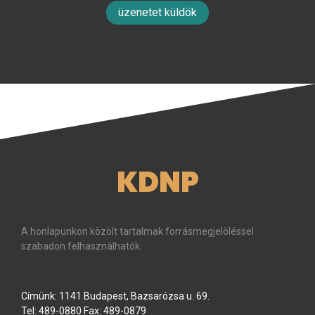
üzenetet küldök
KDNP
A honlapunkon közölt tartalmak forrásmegjelöléssel
szabadon felhasználhatók.
Címünk: 1141 Budapest, Bazsarózsa u. 69.
Tel: 489-0880 Fax: 489-0879