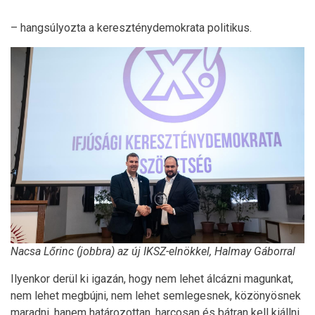
– hangsúlyozta a kereszténydemokrata politikus.
Nacsa Lőrinc (jobbra) az új IKSZ-elnökkel, Halmay Gáborral
Ilyenkor derül ki igazán, hogy nem lehet álcázni magunkat,
nem lehet megbújni, nem lehet semlegesnek, közönyösnek
maradni, hanem határozottan, harcosan és bátran kell kiállni