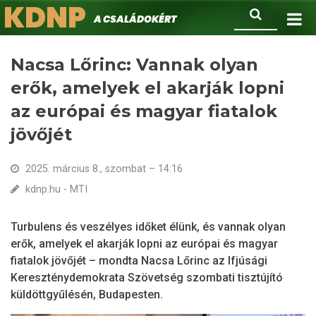
KDNP
Ugrás
Keresés
A családokért.
a
tartalomra
Nacsa Lőrinc: Vannak olyan
erők, amelyek el akarják lopni
az európai és magyar fiatalok
jövőjét
2025. március 8., szombat – 14:16
kdnp.hu - MTI
Turbulens és veszélyes időket élünk, és vannak olyan
erők, amelyek el akarják lopni az európai és magyar
fiatalok jövőjét – mondta Nacsa Lőrinc az Ifjúsági
Kereszténydemokrata Szövetség szombati tisztújító
küldöttgyűlésén, Budapesten.