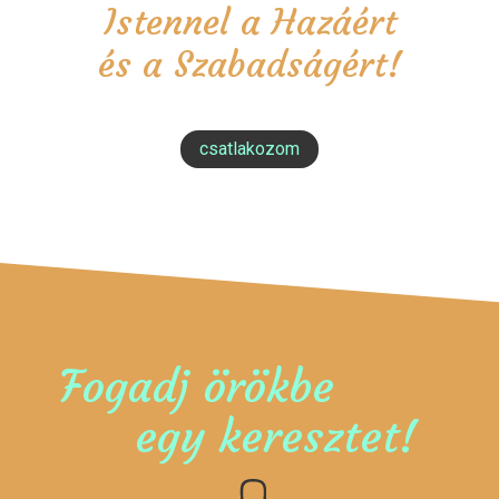
Istennel a Hazáért
és a Szabadságért!
csatlakozom
Fogadj örökbe
egy keresztet!