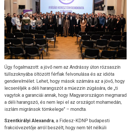
Úgy fogalmazott: a jövő nem az Andrássy úton rózsaszín
tüllszoknyába öltözött férfiak felvonulása és az idióta
genderelmélet. Lehet, hogy mások számára az a jövő, hogy
lecseréljék a déli harangszót a müezzin zúgására, de „ti
vagytok a garanciái annak, hogy Magyarországon megmarad
a déli harangszó, és nem lepi el az országot mohamedán,
iszlám migránsok tömkelege" – mondta.
Szentkirályi
Alexandra
, a Fidesz-KDNP budapesti
frakcióvezetője arról beszélt, hogy nem tét nélküli