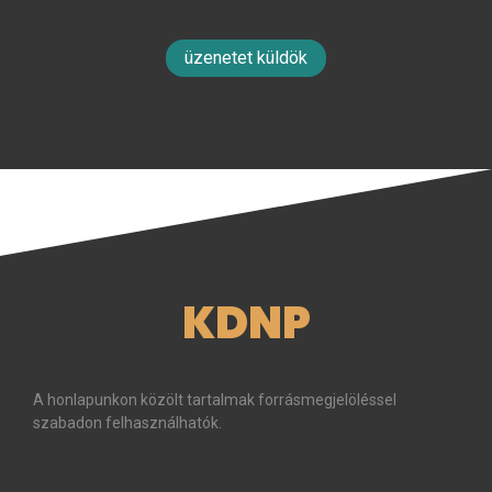
üzenetet küldök
KDNP
A honlapunkon közölt tartalmak forrásmegjelöléssel
szabadon felhasználhatók.