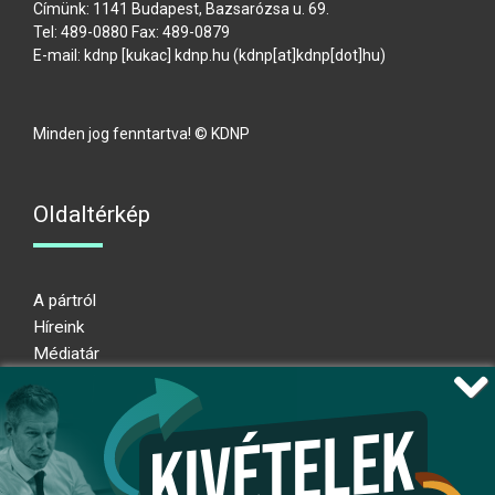
Címünk: 1141 Budapest, Bazsarózsa u. 69.
Tel: 489-0880 Fax: 489-0879
E-mail:
kdnp
[kukac]
kdnp
.
hu
(kdnp[at]kdnp[dot]hu)
Minden jog fenntartva! © KDNP
Oldaltérkép
A pártról
Híreink
Médiatár
Impresszum
Adatkezelési nyilatkozat
Átláthatósági nyilatkozat
Ugrás az oldal tetejére