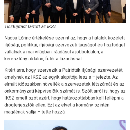
Tisztújítást tartott az IKSZ
Nacsa Lőrinc értékelése szerint az, hogy a fiatalok közéleti,
ifjúsági, politikai, ifjúsági szervezeti tagságot és tisztséget
vállalnak a mai világban, ráadásul a jobboldalon, a
keresztény oldalon, felér a lázadással.
Kitért arra, hogy szervezik a Patrióták ifjúsági szervezetét,
amelynek az IKSZ az egyik alapítója lesz a – jelezte. Az
elmúlt időszakban növelték a szervezetek létszámát és az
önkormányzati képviselőik számát is. Szólt arról is, hogy az
IKSZ emelt szót azért, hogy határozottabban kell fellépni a
drogterjesztők ellen. Ezt az elvet a kormány szintén
magáénak vallja – tette hozzá.