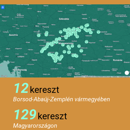
12
kereszt
Borsod-Abaúj-Zemplén vármegyében
129
kereszt
Magyarországon