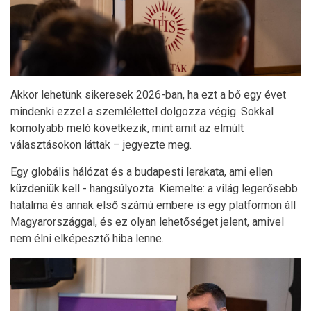
Akkor lehetünk sikeresek 2026-ban, ha ezt a bő egy évet
mindenki ezzel a szemlélettel dolgozza végig. Sokkal
komolyabb meló következik, mint amit az elmúlt
választásokon láttak – jegyezte meg.
Egy globális hálózat és a budapesti lerakata, ami ellen
küzdeniük kell - hangsúlyozta. Kiemelte: a világ legerősebb
hatalma és annak első számú embere is egy platformon áll
Magyarországgal, és ez olyan lehetőséget jelent, amivel
nem élni elképesztő hiba lenne.