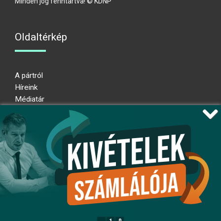
Minden jog fenntartva! © KDNP
Oldaltérkép
A pártról
Híreink
Médiatár
Impresszum
Adatkezelési nyilatkozat
Átláthatósági nyilatkozat
Ugrás az oldal tetejére
Kövessen minket!
fb
ig
x