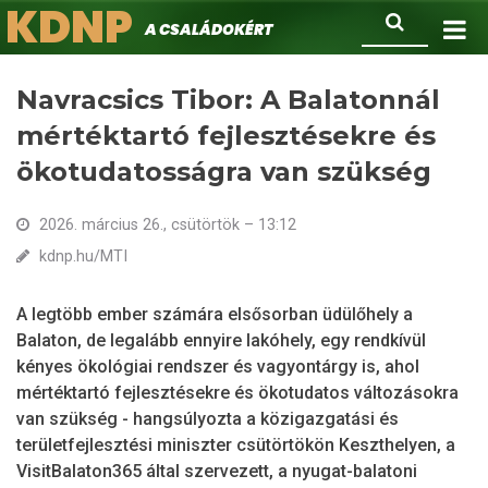
KDNP
Ugrás
Keresés
A családokért.
a
tartalomra
Navracsics Tibor: A Balatonnál
mértéktartó fejlesztésekre és
ökotudatosságra van szükség
2026. március 26., csütörtök – 13:12
kdnp.hu/MTI
A legtöbb ember számára elsősorban üdülőhely a
Balaton, de legalább ennyire lakóhely, egy rendkívül
kényes ökológiai rendszer és vagyontárgy is, ahol
mértéktartó fejlesztésekre és ökotudatos változásokra
van szükség - hangsúlyozta a közigazgatási és
területfejlesztési miniszter csütörtökön Keszthelyen, a
VisitBalaton365 által szervezett, a nyugat-balatoni