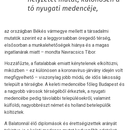
tó nyugati medencéje,
az országban Békés vármegye mellett a társadalmi
mutatók szerint ez a leggyorsabban öregedő térség,
elsősorban a munkalehetőségek hiánya és a magas
ingatlanárak miatt – mondta Navracsics Tibor.
Hozzáfűzte, a fiatalabbak emiatt kénytelenek elköltözni,
miközben – ez különösen a koronavírus-járvány idején volt
megfigyelhető – viszonylag jobb módú, de idős lakosság
települt a térségbe. A keleti medencébe főleg Budapest és
a nagyobb városok térségéből érkeztek, a nyugati
medencébe pedig távolabbi településekről, valamint
külföldi, nagyobbrészt német és holland betelepülők
költöztek.
A Balatonnál élő diplomások és érettségizettek arányát