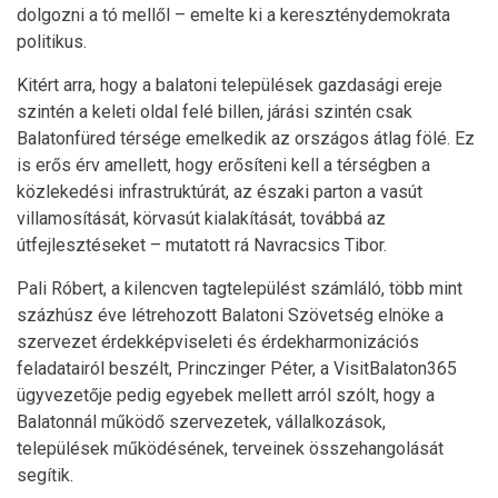
dolgozni a tó mellől – emelte ki a kereszténydemokrata
politikus.
Kitért arra, hogy a balatoni települések gazdasági ereje
szintén a keleti oldal felé billen, járási szintén csak
Balatonfüred térsége emelkedik az országos átlag fölé. Ez
is erős érv amellett, hogy erősíteni kell a térségben a
közlekedési infrastruktúrát, az északi parton a vasút
villamosítását, körvasút kialakítását, továbbá az
útfejlesztéseket – mutatott rá Navracsics Tibor.
Pali Róbert, a kilencven tagtelepülést számláló, több mint
százhúsz éve létrehozott Balatoni Szövetség elnöke a
szervezet érdekképviseleti és érdekharmonizációs
feladatairól beszélt, Princzinger Péter, a VisitBalaton365
ügyvezetője pedig egyebek mellett arról szólt, hogy a
Balatonnál működő szervezetek, vállalkozások,
települések működésének, terveinek összehangolását
segítik.