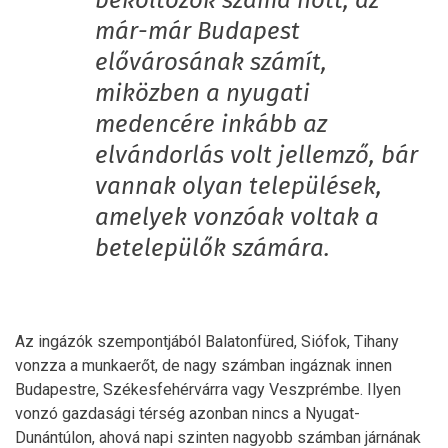
beköltözők száma nőtt, az
már-már Budapest
elővárosának számít,
miközben a nyugati
medencére inkább az
elvándorlás volt jellemző, bár
vannak olyan települések,
amelyek vonzóak voltak a
betelepülők számára.
Az ingázók szempontjából Balatonfüred, Siófok, Tihany
vonzza a munkaerőt, de nagy számban ingáznak innen
Budapestre, Székesfehérvárra vagy Veszprémbe. Ilyen
vonzó gazdasági térség azonban nincs a Nyugat-
Dunántúlon, ahová napi szinten nagyobb számban járnának