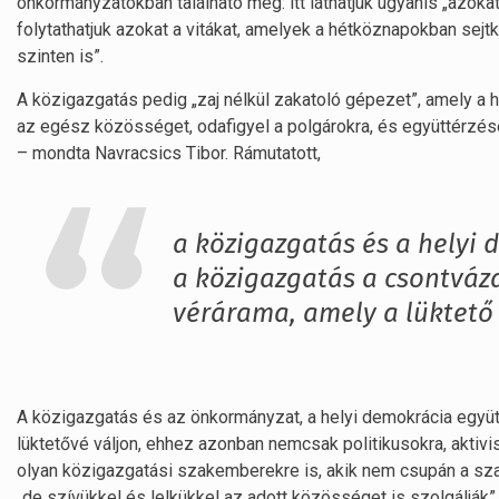
önkormányzatokban található meg: itt láthatjuk ugyanis „azokat
folytathatjuk azokat a vitákat, amelyek a hétköznapokban sejtk
szinten is”.
A közigazgatás pedig „zaj nélkül zakatoló gépezet”, amely a 
az egész közösséget, odafigyel a polgárokra, és együttérzés
– mondta Navracsics Tibor. Rámutatott,
a közigazgatás és a helyi
a közigazgatás a csontváz
vérárama, amely a lüktető
A közigazgatás és az önkormányzat, a helyi demokrácia együ
lüktetővé váljon, ehhez azonban nemcsak politikusokra, aktiv
olyan közigazgatási szakemberekre is, akik nem csupán a sz
„de szívükkel és lelkükkel az adott közösséget is szolgálják