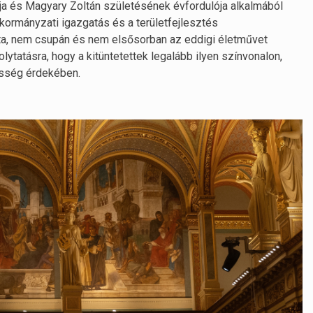
ja és Magyary Zoltán születésének évfordulója alkalmából
kormányzati igazgatás és a területfejlesztés
ta, nem csupán és nem elsősorban az eddigi életművet
ytatásra, hogy a kitüntetettek legalább ilyen színvonalon,
össég érdekében.