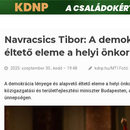
KDNP
A családokért.
Ugrás
a
tartalomra
Navracsics Tibor: A demok
éltető eleme a helyi önk
2025. szeptember 30., kedd – 19:48
kdnp.hu/MTI Fotó:
A demokrácia lényege és alapvető éltető eleme a helyi önko
közigazgatási és területfejlesztési miniszter Budapesten,
ünnepségen.