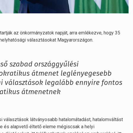
artják az önkormányzatok napját, arra emlékezve, hogy 35
s helyhatósági választásokat Magyarországon.
első szabad országgyűlési
mokratikus átmenet leglényegesebb
i választások legalább ennyire fontos
ratikus átmenetnek
ési választások látványosabb hatalomátadást, hatalomváltást
e és alapvető éltető eleme mégiscsak a helyi