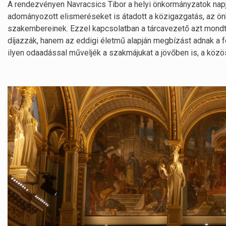
A rendezvényen Navracsics Tibor a helyi önkormányzatok nap
adományozott elismeréseket is átadott a közigazgatás, az ön
szakembereinek. Ezzel kapcsolatban a tárcavezető azt mond
díjazzák, hanem az eddigi életmű alapján megbízást adnak a fol
ilyen odaadással műveljék a szakmájukat a jövőben is, a köz