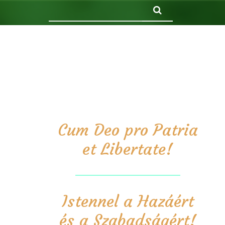
Keresés
Cum Deo pro Patria
et Libertate!
Istennel a Hazáért
és a Szabadságért!