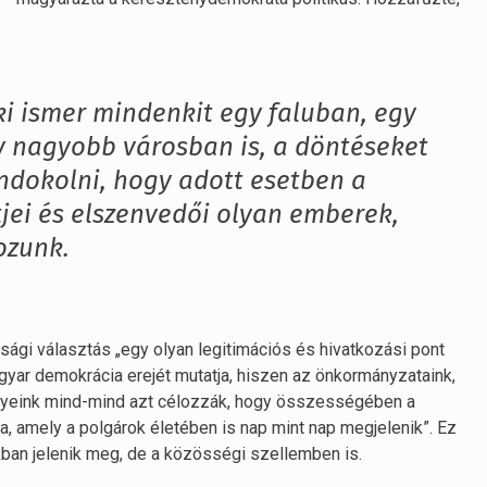
ki ismer mindenkit egy faluban, egy
y nagyobb városban is, a döntéseket
ndokolni, hogy adott esetben a
ei és elszenvedői olyan emberek,
ozunk.
ósági választás „egy olyan legitimációs és hivatkozási pont
gyar demokrácia erejét mutatja, hiszen az önkormányzataink,
nyeink mind-mind azt célozzák, hogy összességében a
va, amely a polgárok életében is nap mint nap megjelenik”. Ez
ban jelenik meg, de a közösségi szellemben is.