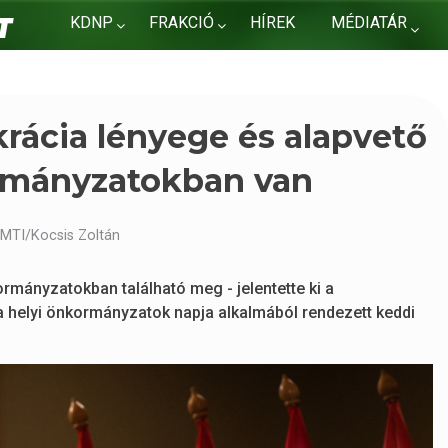
KDNP
FRAKCIÓ
HÍREK
MÉDIATÁR
KAPCSOLAT
rácia lényege és alapvető
ormányzatokban van
 MTI/Kocsis Zoltán
rmányzatokban található meg - jelentette ki a
 a helyi önkormányzatok napja alkalmából rendezett keddi