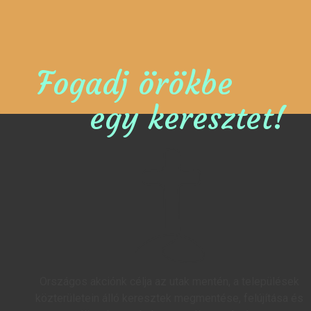
Fogadj örökbe
egy keresztet!
Országos akciónk célja az utak mentén, a települések
közterületein álló keresztek megmentése, felújítása és