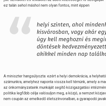
ez talán sehol máshol nem olyan fontos, mint éppen
helyi szinten, ahol minden
kisvárosban, vagy akár eg
úgy kell meghozni és megi
döntések kedvezményezettj
akikkel minden nap találk
A miniszter hangsúlyozta: ezért a helyi demokrácia, a helyhat
számunkra, amelyhez naponta vissza kell térnünk, amely a ma
az önkormányzataink munkáját segítő közigazgatási intézmé
politika legfőbb célja valósuljon meg, a közjó, a nemzet közja
nem csupán az emelkedő életszínvonalban, a gyarapodó javak