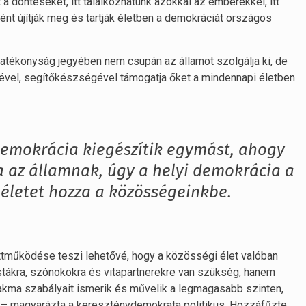
 a döntéseket, itt találkozhatunk azokkal az emberekkel, itt
ént újítják meg és tartják életben a demokráciát országos
hatékonyság jegyében nem csupán az államot szolgálja ki, de
ével, segítőkészségével támogatja őket a mindennapi életben
 demokrácia kiegészítik egymást, ahogy
a az államnak, úgy a helyi demokrácia a
 életet hozza a közösségeinkbe.
ttműködése teszi lehetővé, hogy a közösségi élet valóban
istákra, szónokokra és vitapartnerekre van szükség, hanem
akma szabályait ismerik és művelik a legmagasabb szinten,
” – magyarázta a kereszténydemokrata politikus. Hozzáfűzte,