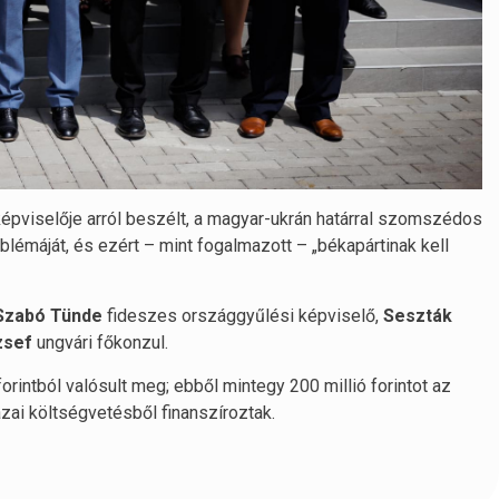
képviselője arról beszélt, a magyar-ukrán határral szomszédos
blémáját, és ezért – mint fogalmazott – „békapártinak kell
Szabó Tünde
fideszes országgyűlési képviselő,
Seszták
zsef
ungvári főkonzul.
 forintból valósult meg; ebből mintegy 200 millió forintot az
zai költségvetésből finanszíroztak.