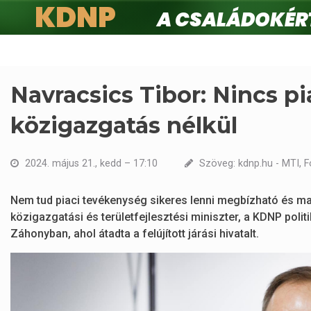
KDNP
A családokért.
Ugrás
a
tartalomra
Navracsics Tibor: Nincs p
közigazgatás nélkül
2024. május 21., kedd – 17:10
Szöveg: kdnp.hu - MTI, F
Nem tud piaci tevékenység sikeres lenni megbízható és mag
közigazgatási és területfejlesztési miniszter, a KDNP po
Záhonyban, ahol átadta a felújított járási hivatalt.