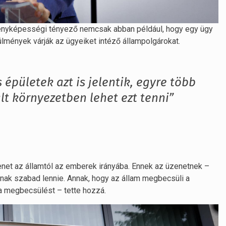
enyképességi tényező nemcsak abban például, hogy egy ügy
ülmények várják az ügyeiket intéző állampolgárokat.
épületek azt is jelentik, egyre több
lt környezetben lehet ezt tenni”
zenet az államtól az emberek irányába. Ennek az üzenetnek –
únak szabad lennie. Annak, hogy az állam megbecsüli a
 a megbecsülést – tette hozzá.