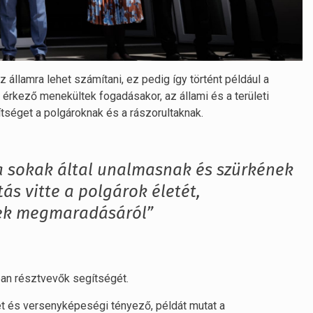
 államra lehet számítani, ez pedig így történt például a
 érkező menekültek fogadásakor, az állami és a területi
séget a polgároknak és a rászorultaknak.
 sokak által unalmasnak és szürkének
tás vitte a polgárok életét,
ek megmaradásáról”
an résztvevők segítségét.
et és versenyképeségi tényező, példát mutat a