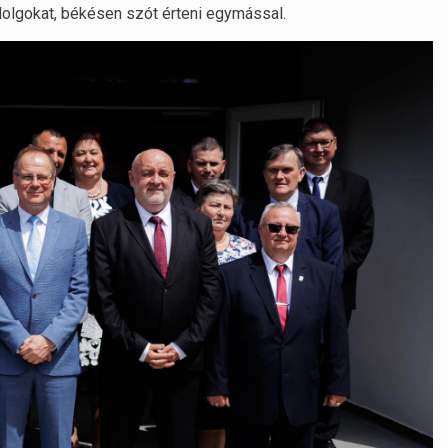
dolgokat, békésen szót érteni egymással.