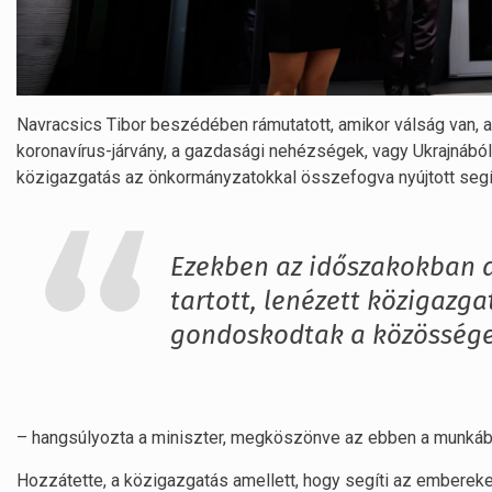
Navracsics Tibor beszédében rámutatott, amikor válság van, az
koronavírus-járvány, a gazdasági nehézségek, vagy Ukrajnából
közigazgatás az önkormányzatokkal összefogva nyújtott segít
Ezekben az időszakokban a
tartott, lenézett közigazga
gondoskodtak a közösség
– hangsúlyozta a miniszter, megköszönve az ebben a munkáb
Hozzátette, a közigazgatás amellett, hogy segíti az emberek