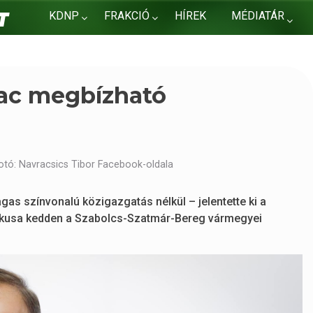
KDNP
FRAKCIÓ
HÍREK
MÉDIATÁR
KAPCSOLAT
iac megbízható
otó: Navracsics Tibor Facebook-oldala
as színvonalú közigazgatás nélkül – jelentette ki a
litikusa kedden a Szabolcs-Szatmár-Bereg vármegyei