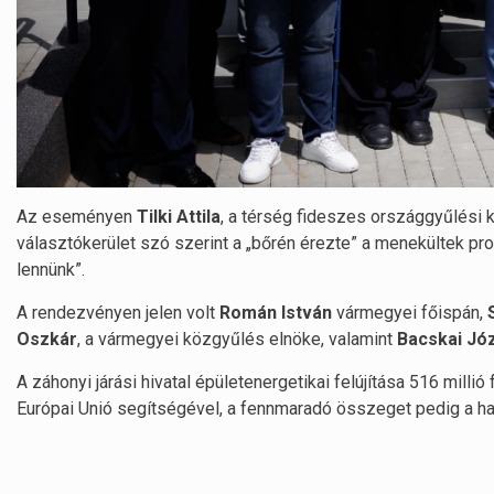
Az eseményen
Tilki Attila
, a térség fideszes országgyűlési 
választókerület szó szerint a „bőrén érezte” a menekültek pro
lennünk”.
A rendezvényen jelen volt
Román István
vármegyei főispán,
Oszkár
, a vármegyei közgyűlés elnöke, valamint
Bacskai Jó
A záhonyi járási hivatal épületenergetikai felújítása 516 millió
Európai Unió segítségével, a fennmaradó összeget pedig a ha