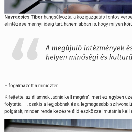
Navracsics Tibor
hangsúlyozta, a közigazgatás fontos vers
elintézése mennyi ideig tart, hanem abban is, hogy milyen kör
A megújuló intézmények és 
helyen minőségi és kulturá
– fogalmazott a miniszter.
Kifejtette, az államnak „adnia kell magára”, mert ez egyben ü
folytatta – , csakis a legjobbnak és a legmagasabb színvonal
polgárait, minden rendelkezésre álló eszközzel mutatnia kell