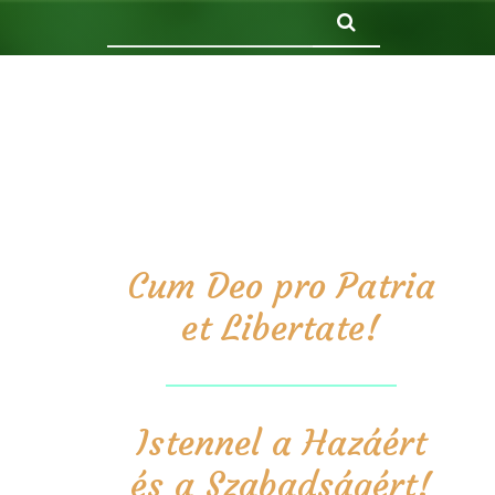
Keresés
Cum Deo pro Patria
et Libertate!
Istennel a Hazáért
és a Szabadságért!