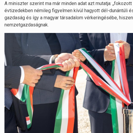
A miniszter szerint ma már minden adat azt mutatja: „fokozott
évtizedekben némileg figyelmen kívül hagyott dél-dunántúli é
gazdaság és így a magyar társadalom vérkeringésébe, hiszen 
nemzetgazdaságnak.