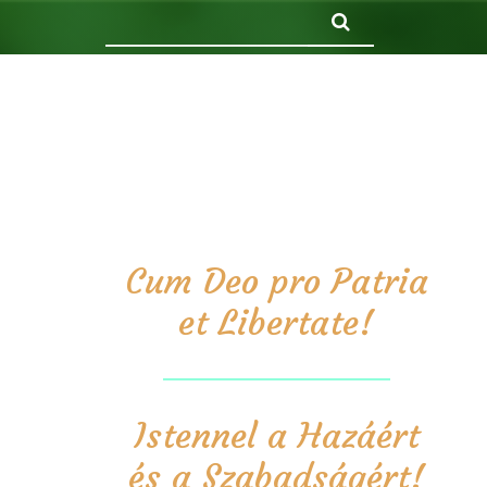
Keresés
Cum Deo pro Patria
et Libertate!
Istennel a Hazáért
és a Szabadságért!