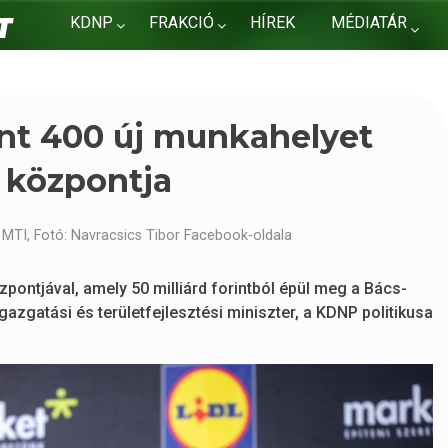
KDNP
FRAKCIÓ
HÍREK
MÉDIATÁR
KAPCSOLAT
int 400 új munkahelyet
i központja
 MTI, Fotó: Navracsics Tibor Facebook-oldala
özpontjával, amely 50 milliárd forintból épül meg a Bács-
azgatási és területfejlesztési miniszter, a KDNP politikusa