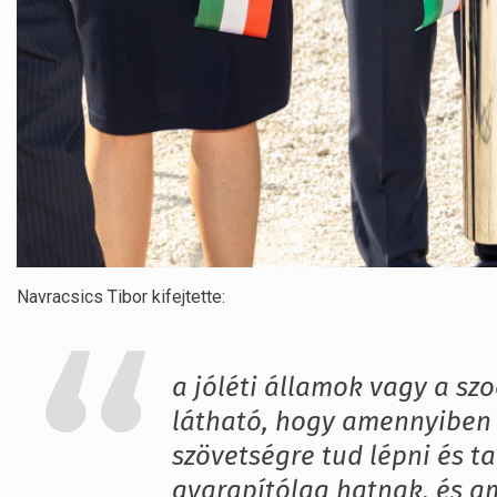
Navracsics Tibor kifejtette:
a jóléti államok vagy a sz
látható, hogy amennyiben 
szövetségre tud lépni és t
gyarapítólag hatnak, és a