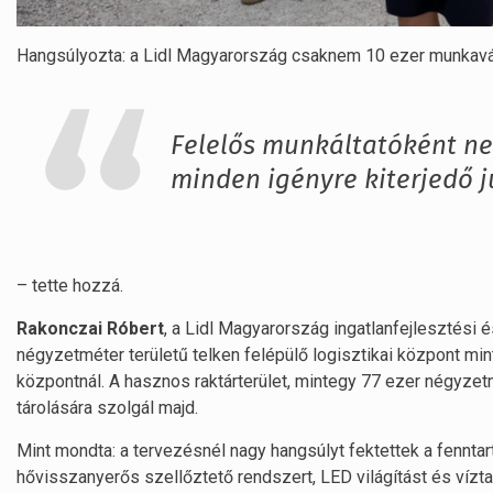
Hangsúlyozta: a Lidl Magyarország csaknem 10 ezer munkaváll
Felelős munkáltatóként ne
minden igényre kiterjedő ju
– tette hozzá.
Rakonczai
Róbert
, a Lidl Magyarország ingatlanfejlesztési 
négyzetméter területű telken felépülő logisztikai központ mi
központnál. A hasznos raktárterület, mintegy 77 ezer négyzet
tárolására szolgál majd.
Mint mondta: a tervezésnél nagy hangsúlyt fektettek a fenntar
hővisszanyerős szellőztető rendszert, LED világítást és víz