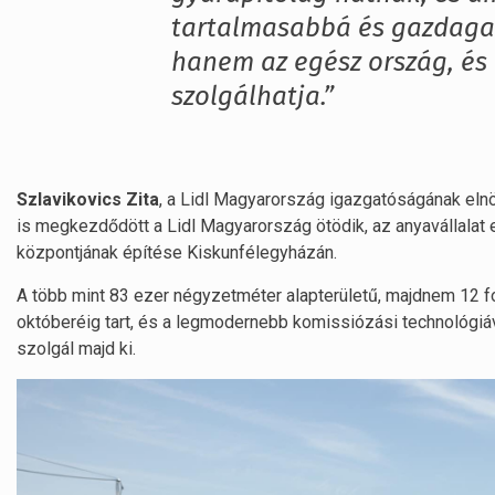
tartalmasabbá és gazdagab
hanem az egész ország, és
szolgálhatja.”
Szlavikovics
Zita
, a Lidl Magyarország igazgatóságának elnö
is megkezdődött a Lidl Magyarország ötödik, az anyavállalat 
központjának építése Kiskunfélegyházán.
A több mint 83 ezer négyzetméter alapterületű, majdnem 12 f
októberéig tart, és a legmodernebb komissiózási technológiá
szolgál majd ki.