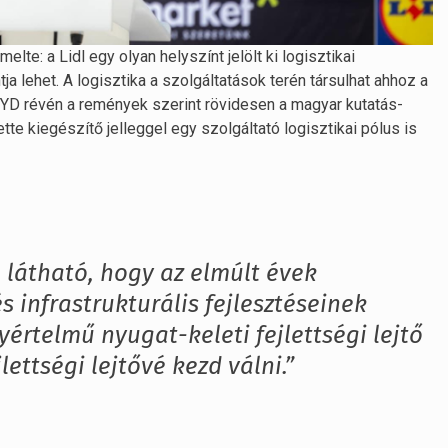
te: a Lidl egy olyan helyszínt jelölt ki logisztikai
tja lehet. A logisztika a szolgáltatások terén társulhat ahhoz a
D révén a remények szerint rövidesen a magyar kutatás-
tte kiegészítő jelleggel egy szolgáltató logisztikai pólus is
l látható, hogy az elmúlt évek
s infrastrukturális fejlesztéseinek
értelmű nyugat-keleti fejlettségi lejtő
lettségi lejtővé kezd válni.”