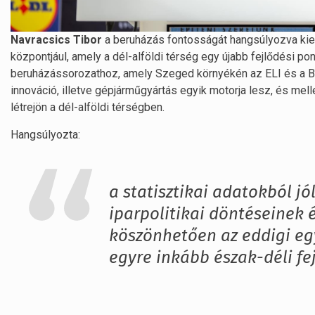
Navracsics
Tibor
a beruházás fontosságát hangsúlyozva kiemel
központjául, amely a dél-alföldi térség egy újabb fejlődési pon
beruházássorozathoz, amely Szeged környékén az ELI és a BY
innováció, illetve gépjárműgyártás egyik motorja lesz, és melle
létrejön a dél-alföldi térségben.
Hangsúlyozta:
a statisztikai adatokból jó
iparpolitikai döntéseinek é
köszönhetően az eddigi egy
egyre inkább észak-déli fej