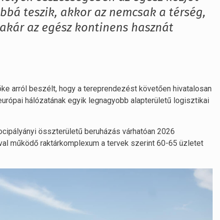
bá teszik, akkor az nemcsak a térség,
 akár az egész kontinens hasznát
ke arról beszélt, hogy a tereprendezést követően hivatalosan
európai hálózatának egyik legnagyobb alapterületű logisztikai
ocipályányi összterületű beruházás várhatóan 2026
val működő raktárkomplexum a tervek szerint 60-65 üzletet