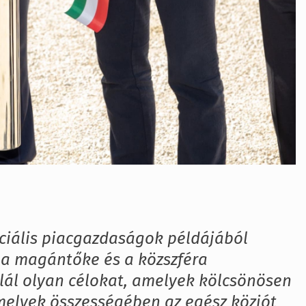
ociális piacgazdaságok példájából
a magántőke és a közszféra
alál olyan célokat, amelyek kölcsönösen
melyek összességében az egész közjót