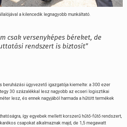
alójával a kilencedik legnagyobb munkáltató.
m csak versenyképes béreket, de
ttatási rendszert is biztosít”
és beruházási ügyvezető igazgatója kiemelte: a 300 ezer
ntegy 30 százalékkal lesz nagyobb az ecseri logisztikai
méter lesz, és ennek nagyjából harmada a hűtött termékek
thatóságra, így egyebek mellett korszerű hűtő-fűtő rendszert,
takarékos csapokat alkalmaznak majd, de 1,5 megawatt