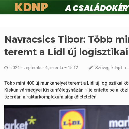
KDNP
A családokért.
Ugrás
a
tartalomra
Navracsics Tibor: Több m
teremt a Lidl új logisztika
2024. szeptember 4., szerda – 15:12
Szöveg: kdnp.hu -
Több mint 400 új munkahelyet teremt a Lidl új logisztikai k
Kiskun vármegyei Kiskunfélegyházán – jelentette be a közig
szerdán a raktárkomplexum alapkőletételén.