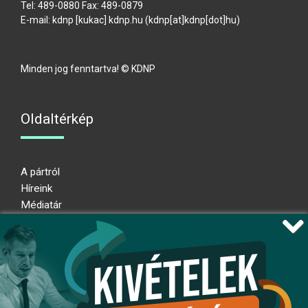
Tel: 489-0880 Fax: 489-0879
E-mail:
kdnp
[kukac]
kdnp
.
hu
(kdnp[at]kdnp[dot]hu)
Minden jog fenntartva! © KDNP
Oldaltérkép
A pártról
Híreink
Médiatár
Impresszum
Adatkezelési nyilatkozat
Átláthatósági nyilatkozat
Ugrás az oldal tetejére