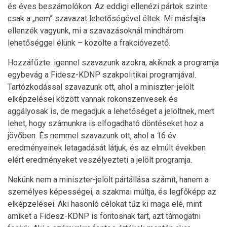
és éves beszámolókon. Az eddigi ellenézi pártok szinte
csak a „nem” szavazat lehetőségével éltek. Mi másfajta
ellenzék vagyunk, mi a szavazásoknál mindhárom
lehetőséggel élünk – közölte a frakcióvezető.
Hozzáfűzte: igennel szavazunk azokra, akiknek a programja
egybevág a Fidesz-KDNP szakpolitikai programjával.
Tartózkodással szavazunk ott, ahol a miniszter-jelölt
elképzelései között vannak rokonszenvesek és
aggályosak is, de megadjuk a lehetőséget a jelöltnek, mert
lehet, hogy számunkra is elfogadható döntéseket hoz a
jövőben. És nemmel szavazunk ott, ahol a 16 év
eredményeinek letagadását látjuk, és az elmúlt években
elért eredményeket veszélyezteti a jelölt programja.
Nekünk nem a miniszter-jelölt pártállása számít, hanem a
személyes képességei, a szakmai múltja, és legfőképp az
elképzelései. Aki hasonló célokat tűz ki maga elé, mint
amiket a Fidesz-KDNP is fontosnak tart, azt támogatni