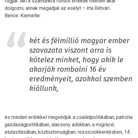
fogjuk. Aki a számunkra fontos értékek mentén akar
dolgozni, annak megadjuk az esélyt – írta Rétvári
Bence. Kiemelte:
két és félmillió magyar ember
szavazata viszont arra is
kötelez minket, hogy akik le
akarják rombolni 16 év
eredményeit, azokkal szemben
kiállunk,
és minden erőnkkel megvédjük a családpolitikában, patrióta
gazdaságpolitikában, alacsony adókban, a migráció
elutasításában, közbiztonságban, rezsicsökkentésben, 14.