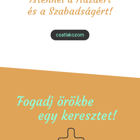
és a Szabadságért!
csatlakozom
Fogadj örökbe
egy keresztet!