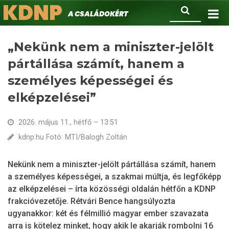
KDNP
Ugrás
Keresés
A családokért.
a
tartalomra
„Nekünk nem a miniszter-jelölt
pártállása számít, hanem a
személyes képességei és
elképzelései”
2026. május 11., hétfő – 13:51
kdnp.hu Fotó: MTI/Balogh Zoltán
Nekünk nem a miniszter-jelölt pártállása számít, hanem
a személyes képességei, a szakmai múltja, és legfőképp
az elképzelései – írta közösségi oldalán hétfőn a KDNP
frakcióvezetője. Rétvári Bence hangsúlyozta
ugyanakkor: két és félmillió magyar ember szavazata
arra is kötelez minket, hogy akik le akarják rombolni 16