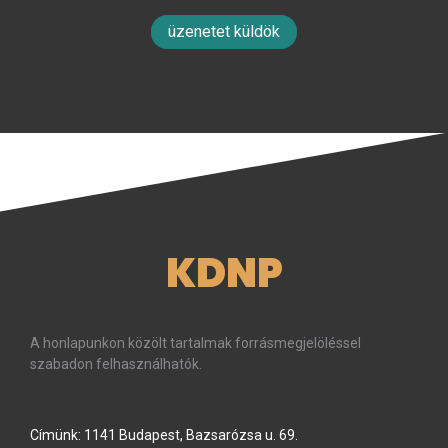
üzenetet küldök
KDNP
A honlapunkon közölt tartalmak forrásmegjelöléssel
szabadon felhasználhatók.
Címünk: 1141 Budapest, Bazsarózsa u. 69.