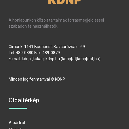
KDNP
A honlapunkon közölt tartalmak forrásmegjelöléssel
szabadon felhasználhatók.
Címünk: 1141 Budapest, Bazsarózsa u. 69.
Tel: 489-0880 Fax: 489-0879
E-mail:
kdnp
[kukac]
kdnp
.
hu
(kdnp[at]kdnp[dot]hu)
Minden jog fenntartva! © KDNP
Oldaltérkép
A pártról