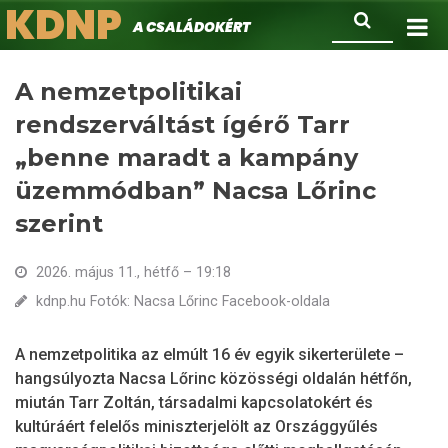
KDNP
Ugrás
Keresés
A családokért.
a
tartalomra
A nemzetpolitikai
rendszerváltást ígérő Tarr
„benne maradt a kampány
üzemmódban” Nacsa Lőrinc
szerint
2026. május 11., hétfő – 19:18
kdnp.hu Fotók: Nacsa Lőrinc Facebook-oldala
A nemzetpolitika az elmúlt 16 év egyik sikerterülete –
hangsúlyozta Nacsa Lőrinc közösségi oldalán hétfőn,
miután Tarr Zoltán, társadalmi kapcsolatokért és
kultúráért felelős miniszterjelölt az Országgyűlés