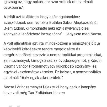
igazság az, hogy sokan, sokszor voltunk ott az elmúlt
években is”.
A jelölt azt is állította, hogy a támogatásokhoz
szerződések sem voltak a Bethlen Gábor Alapkezelőnél.
„Nem tudom, ki mondhatta neki ezt a nyilvánvaló és
könnyen ellenőrizhető hazugságot” – jegyezte meg Nacsa.
A volt államtitkár azt írta, mindeközben a miniszterjelölt „a
képviselői kérdésekre rendre megdicsérte és
megőrizendőnek nevezte a nemzetpolitikai programjainkat,
az intézmények támogatását, az óvodaprogramot, a Kőrösi
Csoma Sándor Programot vagy különböző szórvány- és
egyházi kezdeményezéseket. Ez helyes, a nemzetpolitika
az elmúlt 16 év egyik sikerterülete.”
Nacsa Lőrinc reményét fejezte ki, hogy csak a kampány
heve volt még Tarr Zoltánban, hiszen