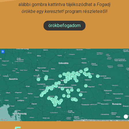
alábbi gombra kattintva tájékozódhat a
Fogadj
örökbe egy keresztet!
program részleteiről!
örökbefogadom