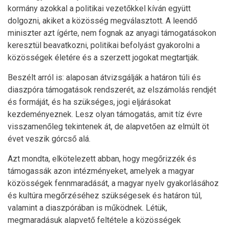
kormány azokkal a politikai vezetőkkel kíván együtt
dolgozni, akiket a közösség megválasztott. A leendő
miniszter azt ígérte, nem fognak az anyagi támogatásokon
keresztül beavatkozni, politikai befolyást gyakorolni a
közösségek életére és a szerzett jogokat megtartják.
Beszélt arról is: alaposan átvizsgálják a határon túli és
diaszpóra támogatások rendszerét, az elszámolás rendjét
és formáját, és ha szükséges, jogi eljárásokat
kezdeményeznek. Lesz olyan támogatás, amit tíz évre
visszamenőleg tekintenek át, de alapvetően az elmúlt öt
évet veszik górcső alá.
Azt mondta, elkötelezett abban, hogy megőrizzék és
támogassák azon intézményeket, amelyek a magyar
közösségek fennmaradását, a magyar nyelv gyakorlásához
és kultúra megőrzéséhez szükségesek és határon túl,
valamint a diaszpórában is működnek. Létük,
megmaradásuk alapvető feltétele a közösségek