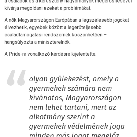
a családok és a keresztény hagyományok megerősítésével
kívánja megoldani ezeket a problémákat.
A nők Magyarországon Európában a legszélesebb jogokat
élvezhetik, egyebek között a legerőteljesebb
családtámogatási rendszernek köszönhetően –
hangsúlyozta a miniszterelnök.
A Pride-ra vonatkozó kérdésre kijelentette:
olyan gyülekezést, amely a
gyermekek számára nem
kívánatos, Magyarországon
nem lehet tartani, mert az
alkotmány szerint a
gyermekek védelmének joga
minden más jogot megelőz.