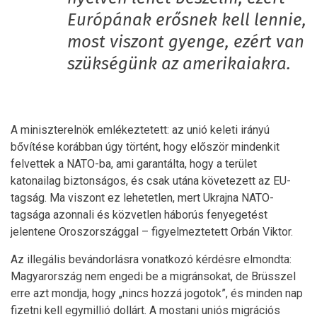
Európának erősnek kell lennie,
most viszont gyenge, ezért van
szükségünk az amerikaiakra.
A miniszterelnök emlékeztetett: az unió keleti irányú
bővítése korábban úgy történt, hogy először mindenkit
felvettek a NATO-ba, ami garantálta, hogy a terület
katonailag biztonságos, és csak utána követezett az EU-
tagság. Ma viszont ez lehetetlen, mert Ukrajna NATO-
tagsága azonnali és közvetlen háborús fenyegetést
jelentene Oroszországgal – figyelmeztetett Orbán Viktor.
Az illegális bevándorlásra vonatkozó kérdésre elmondta:
Magyarország nem engedi be a migránsokat, de Brüsszel
erre azt mondja, hogy „nincs hozzá jogotok”, és minden nap
fizetni kell egymillió dollárt. A mostani uniós migrációs