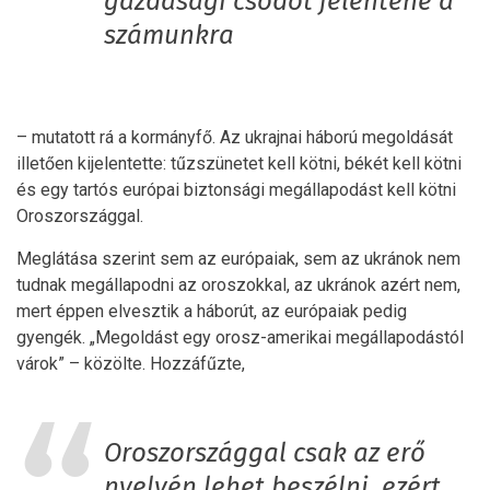
gazdasági csődöt jelentene a
számunkra
– mutatott rá a kormányfő. Az ukrajnai háború megoldását
illetően kijelentette: tűzszünetet kell kötni, békét kell kötni
és egy tartós európai biztonsági megállapodást kell kötni
Oroszországgal.
Meglátása szerint sem az európaiak, sem az ukránok nem
tudnak megállapodni az oroszokkal, az ukránok azért nem,
mert éppen elvesztik a háborút, az európaiak pedig
gyengék. „Megoldást egy orosz-amerikai megállapodástól
várok” – közölte. Hozzáfűzte,
Oroszországgal csak az erő
nyelvén lehet beszélni, ezért