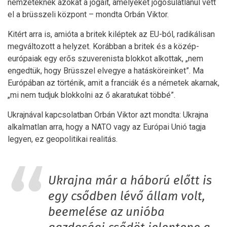
nemzeteknek azokat a jogait, amelyeket jogosulatlanul vett
el a brüsszeli központ – mondta Orbán Viktor.
Kitért arra is, amióta a britek kiléptek az EU-ból, radikálisan
megváltozott a helyzet. Korábban a britek és a közép-
európaiak egy erős szuverenista blokkot alkottak, „nem
engedtük, hogy Brüsszel elvegye a hatásköreinket”. Ma
Európában az történik, amit a franciák és a németek akarnak,
„mi nem tudjuk blokkolni az ő akaratukat többé”.
Ukrajnával kapcsolatban Orbán Viktor azt mondta: Ukrajna
alkalmatlan arra, hogy a NATO vagy az Európai Unió tagja
legyen, ez geopolitikai realitás.
Ukrajna már a háború előtt is
egy csődben lévő állam volt,
beemelése az unióba