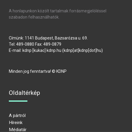
A honlapunkon közölt tartalmak forrásmegjelöléssel
szabadon felhasználhatók.
Címünk: 1141 Budapest, Bazsarózsa u. 69.
Tel: 489-0880 Fax: 489-0879
E-mail:
kdnp
[kukac]
kdnp
.
hu
(kdnp[at]kdnp[dot]hu)
Minden jog fenntartva! © KDNP
Oldaltérkép
A pártról
Híreink
Médiatár