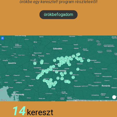
örökbe egy keresztet!
program részleteiről!
örökbefogadom
14
kereszt