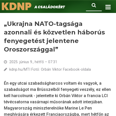
KDNP
Ugrás
Keresés
A családokért.
a
tartalomra
„Ukrajna NATO-tagsága
azonnali és közvetlen háborús
fenyegetést jelentene
Oroszországgal”
2025. június 9., hétfő – 07:31
kdnp.hu/MTI Fotó: Orbán Viktor Facebook-oldala
Én egy utcai szabadságharcos voltam és vagyok, a
szabadságot ma Brüsszelből fenyegeti veszély, ez ellen
kell harcolnunk - jelentette ki Orbán Viktor a francia LCI
tévécsatorna vasárnapi műsorának adott interjúban.
Magyarország miniszterelnöke Marine Le Pen
meghívására érkezett Franciaországba, mert hétfőn az