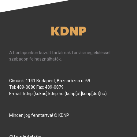
KDNP
A honlapunkon közölt tartalmak forrásmegjelöléssel
szabadon felhasználhatók.
Címünk: 1141 Budapest, Bazsarózsa u. 69.
Tel: 489-0880 Fax: 489-0879
E-mail:
kdnp
[kukac]
kdnp
.
hu
(kdnp[at]kdnp[dot]hu)
Minden jog fenntartva! © KDNP