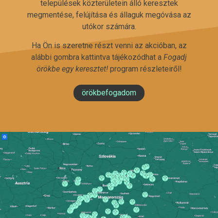
települések közterületein álló keresztek
megmentése, felújítása és állaguk megóvása az
utókor számára.
Ha Ön is szeretne részt venni az akcióban, az
alábbi gombra kattintva tájékozódhat a
Fogadj
örökbe egy keresztet!
program részleteiről!
örökbefogadom