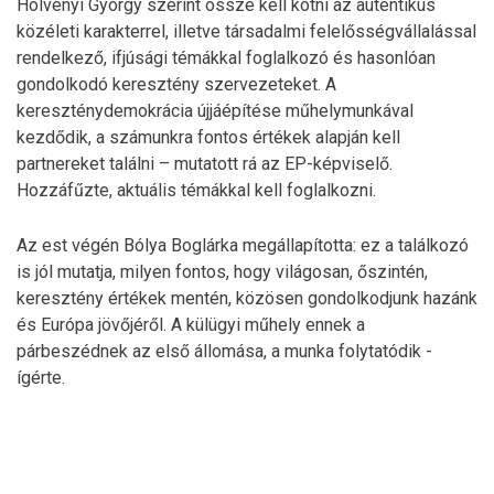
Hölvényi György szerint össze kell kötni az autentikus
közéleti karakterrel, illetve társadalmi felelősségvállalással
rendelkező, ifjúsági témákkal foglalkozó és hasonlóan
gondolkodó keresztény szervezeteket. A
kereszténydemokrácia újjáépítése műhelymunkával
kezdődik, a számunkra fontos értékek alapján kell
partnereket találni – mutatott rá az EP-képviselő.
Hozzáfűzte, aktuális témákkal kell foglalkozni.
Az est végén Bólya Boglárka megállapította: ez a találkozó
is jól mutatja, milyen fontos, hogy világosan, őszintén,
keresztény értékek mentén, közösen gondolkodjunk hazánk
és Európa jövőjéről. A külügyi műhely ennek a
párbeszédnek az első állomása, a munka folytatódik -
ígérte.