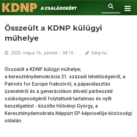
KDNP
Ugrás
Keresés
A családokért.
a
tartalomra
Összeült a KDNP külügyi
műhelye
2025. május 16., péntek – 08:10
kdnp.hu
Összeült a KDNP külügyi műhelye;
a kereszténydemokrácia 21. századi lehetőségeiről, a
Patriots for Europe frakcióról, a pápaválasztás
üzenetéről és a generációkon átívelő párbeszéd
szükségességéről folytattunk tartalmas és nyílt
beszélgetést - közölte Hölvényi György, a
Kereszténydemokrata Néppárt EP-képviselője közösségi
oldalán.