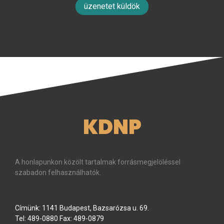
üzenetet küldök
KDNP
A honlapunkon közölt tartalmak forrásmegjelöléssel
szabadon felhasználhatók.
Címünk: 1141 Budapest, Bazsarózsa u. 69.
Tel: 489-0880 Fax: 489-0879