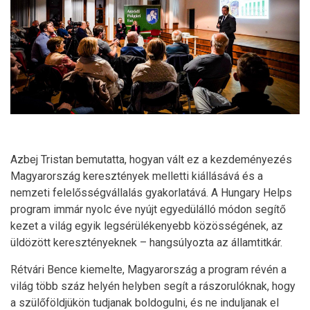
Azbej Tristan bemutatta, hogyan vált ez a kezdeményezés
Magyarország keresztények melletti kiállásává és a
nemzeti felelősségvállalás gyakorlatává. A Hungary Helps
program immár nyolc éve nyújt egyedülálló módon segítő
kezet a világ egyik legsérülékenyebb közösségének, az
üldözött keresztényeknek – hangsúlyozta az államtitkár.
Rétvári Bence kiemelte, Magyarország a program révén a
világ több száz helyén helyben segít a rászorulóknak, hogy
a szülőföldjükön tudjanak boldogulni, és ne induljanak el