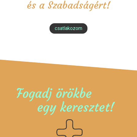
és a Szabadságért!
csatlakozom
Fogadj örökbe
egy keresztet!