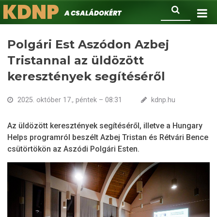
KDNP
Ugrás
Keresés
A családokért.
a
tartalomra
Polgári Est Aszódon Azbej
Tristannal az üldözött
keresztények segítéséről
2025. október 17., péntek – 08:31
kdnp.hu
Az üldözött keresztények segítéséről, illetve a Hungary
Helps programról beszélt Azbej Tristan és Rétvári Bence
csütörtökön az Aszódi Polgári Esten.