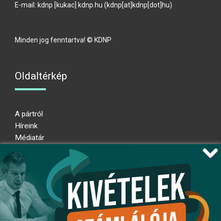
E-mail:
kdnp
[kukac]
kdnp
.
hu
(kdnp[at]kdnp[dot]hu)
Minden jog fenntartva! © KDNP
Oldaltérkép
A pártról
Híreink
Médiatár
Impresszum
Adatkezelési nyilatkozat
Átláthatósági nyilatkozat
Ugrás az oldal tetejére
Kövessen minket!