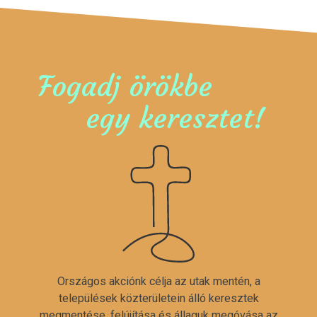
Fogadj örökbe
egy keresztet!
Országos akciónk célja az utak mentén, a
települések közterületein álló keresztek
megmentése, felújítása és állaguk megóvása az