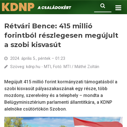
KDNP
Ugrás
Keresés
A családokért.
a
tartalomra
Rétvári Bence: 415 millió
forintból részlegesen megújult
a szobi kisvasút
2024. április 5., péntek – 01:23
Szöveg: kdnp.hu - MTI, Fotó: MTI / Máthé Zoltán
Megújult 415 millió forint kormányzati támogatásból a
szobi kisvasút pályaszakaszának egy része, több
mozdony, szerelvény és a telephely – mondta a
Belügyminisztérium parlamenti államtitkára, a KDNP
alelnöke csütörtökön Szobon.