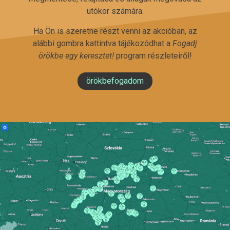
utókor számára.
Ha Ön is szeretne részt venni az akcióban, az
alábbi gombra kattintva tájékozódhat a
Fogadj
örökbe egy keresztet!
program részleteiről!
örökbefogadom