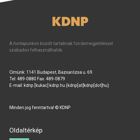
KDNP
A honlapunkon közölt tartalmak forrásmegjelöléssel
szabadon felhasználhatók.
Címünk: 1141 Budapest, Bazsarózsa u. 69.
Tel: 489-0880 Fax: 489-0879
E-mail:
kdnp
[kukac]
kdnp
.
hu
(kdnp[at]kdnp[dot]hu)
Minden jog fenntartva! © KDNP
Oldaltérkép