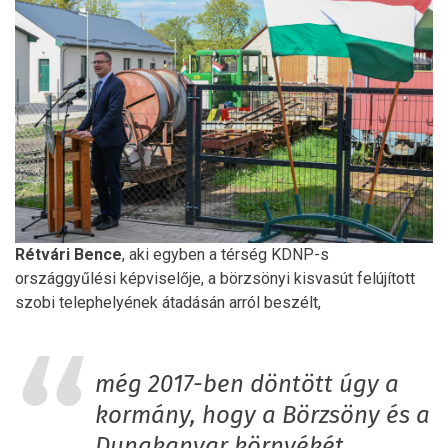
Rétvári Bence
, aki egyben a térség KDNP-s
országgyűlési képviselője, a börzsönyi kisvasút felújított
szobi telephelyének átadásán arról beszélt,
még 2017-ben döntött úgy a
kormány, hogy a Börzsöny és a
Dunakanyar környékét