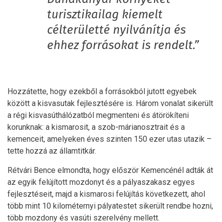
turisztikailag kiemelt
célterületté nyilvánítja és
ehhez forrásokat is rendelt.”
Hozzátette, hogy ezekből a forrásokból jutott egyebek
között a kisvasutak fejlesztésére is. Három vonalat sikerült
a régi kisvasúthálózatból megmenteni és átörökíteni
korunknak: a kismarosit, a szob-márianosztrait és a
kemenceit, amelyeken éves szinten 150 ezer utas utazik –
tette hozzá az államtitkár.
Rétvári Bence elmondta, hogy először Kemencénél adták át
az egyik felújított mozdonyt és a pályaszakasz egyes
fejlesztéseit, majd a kismarosi felújítás következett, ahol
több mint 10 kilométernyi pályatestet sikerült rendbe hozni,
több mozdony és vasúti szerelvény mellett.