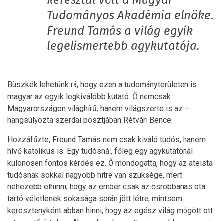
keresztül volt a Magyar
Tudományos Akadémia elnöke.
Freund Tamás a világ egyik
legelismertebb agykutatója.
Büszkék lehetünk rá, hogy ezen a tudományterületen is
magyar az egyik legkiválóbb kutató. Ő nemcsak
Magyarországon világhírű, hanem világszerte is az –
hangsúlyozta szerdai posztjában Rétvári Bence.
Hozzáfűzte, Freund Tamás nem csak kiváló tudós, hanem
hívő katolikus is. Egy tudósnál, főleg egy agykutatónál
különösen fontos kérdés ez. Ő mondogatta, hogy az ateista
tudósnak sokkal nagyobb hitre van szüksége, mert
nehezebb elhinni, hogy az ember csak az ősrobbanás óta
tartó véletlenek sokasága során jött létre, mintsem
keresztényként abban hinni, hogy az egész világ mögött ott