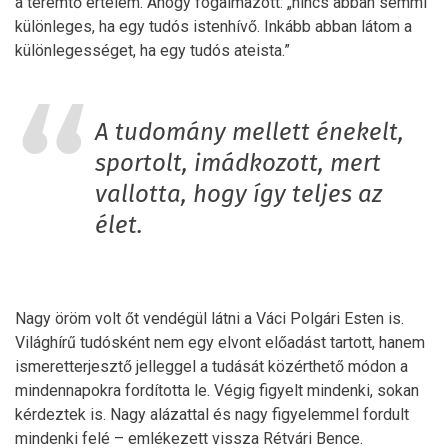
a teremtő értelem. Ahogy fogalmazott: „nincs abban semmi
különleges, ha egy tudós istenhívő. Inkább abban látom a
különlegességet, ha egy tudós ateista.”
A tudomány mellett énekelt,
sportolt, imádkozott, mert
vallotta, hogy így teljes az
élet.
Nagy öröm volt őt vendégül látni a Váci Polgári Esten is.
Világhírű tudósként nem egy elvont előadást tartott, hanem
ismeretterjesztő jelleggel a tudását közérthető módon a
mindennapokra fordította le. Végig figyelt mindenki, sokan
kérdeztek is. Nagy alázattal és nagy figyelemmel fordult
mindenki felé – emlékezett vissza Rétvári Bence.