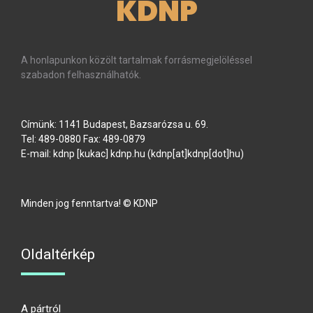
KDNP
A honlapunkon közölt tartalmak forrásmegjelöléssel
szabadon felhasználhatók.
Címünk: 1141 Budapest, Bazsarózsa u. 69.
Tel: 489-0880 Fax: 489-0879
E-mail:
kdnp
[kukac]
kdnp
.
hu
(kdnp[at]kdnp[dot]hu)
Minden jog fenntartva! © KDNP
Oldaltérkép
A pártról