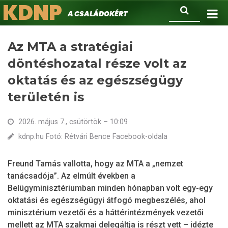
KDNP
Ugrás
Keresés
A családokért.
a
tartalomra
Az MTA a stratégiai
döntéshozatal része volt az
oktatás és az egészségügy
területén is
2026. május 7., csütörtök – 10:09
kdnp.hu Fotó: Rétvári Bence Facebook-oldala
Freund Tamás vallotta, hogy az MTA a „nemzet
tanácsadója”. Az elmúlt években a
Belügyminisztériumban minden hónapban volt egy-egy
oktatási és egészségügyi átfogó megbeszélés, ahol
minisztérium vezetői és a háttérintézmények vezetői
mellett az MTA szakmai delegáltja is részt vett – idézte