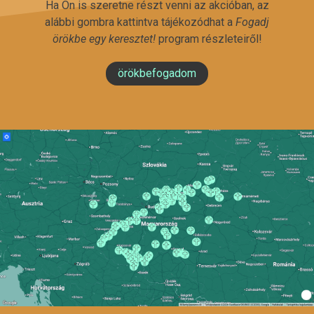
Ha Ön is szeretne részt venni az akcióban, az
alábbi gombra kattintva tájékozódhat a
Fogadj
örökbe egy keresztet!
program részleteiről!
örökbefogadom