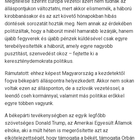
Megítélése szerint Európa vezetői azért nem tudnak az
álláspontjukon változtatni, mert akkor elismernék, a háború
kirobbanásakor és az azt követő hónapokban hibás
döntések sorozatát hozták meg. Nem annak az érdekében
politizáltak, hogy a háborút minél hamarabb lezárják, hanem
újabb fegyverek és újabb pénzek küldésével csak egyre
terebélyesítették a háborút, amely egyre nagyobb
pusztítást, szenvedést okoz – fejtette ki a
kereszténydemokrata politikus.
Rámutatott: ehhez képest Magyarország a kezdetektől
fogva békepárti álláspontra helyezkedett. Akkor nem sokan
voltak ezen az állásponton, de a szlovák vezetéssel, a
leendő cseh kormánnyal, valamint más politikai erőkkel
egyre többen vagyunk.
A békepárti tevékenységben az egyik legfőbb
szövetséges Donald Trump, az Amerikai Egyesült Államok
elnöke, aki a múlt héten is megerősítette azt az
elkötelezettségét, hogy támogatja a békét, támogatja Orbán