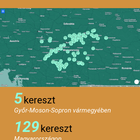
5
kereszt
Győr-Moson-Sopron vármegyében
129
kereszt
Magyarországon