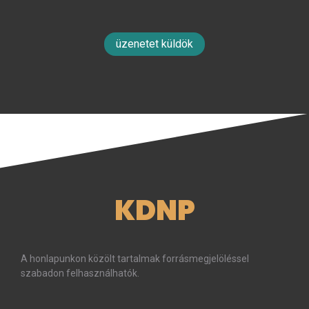
üzenetet küldök
KDNP
A honlapunkon közölt tartalmak forrásmegjelöléssel
szabadon felhasználhatók.