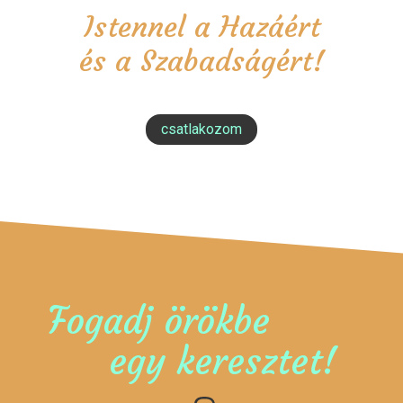
Istennel a Hazáért
és a Szabadságért!
csatlakozom
Fogadj örökbe
egy keresztet!