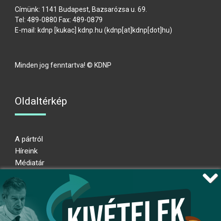
Címünk: 1141 Budapest, Bazsarózsa u. 69.
Tel: 489-0880 Fax: 489-0879
E-mail:
kdnp
[kukac]
kdnp
.
hu
(kdnp[at]kdnp[dot]hu)
Minden jog fenntartva! © KDNP
Oldaltérkép
A pártról
Híreink
Médiatár
Impresszum
Adatkezelési nyilatkozat
Átláthatósági nyilatkozat
Ugrás az oldal tetejére