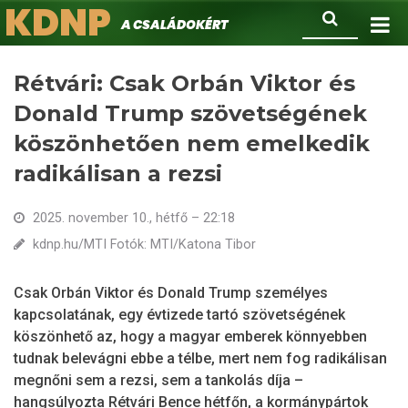
KDNP
Ugrás
Keresés
A családokért.
a
tartalomra
Rétvári: Csak Orbán Viktor és
Donald Trump szövetségének
köszönhetően nem emelkedik
radikálisan a rezsi
2025. november 10., hétfő – 22:18
kdnp.hu/MTI Fotók: MTI/Katona Tibor
Csak Orbán Viktor és Donald Trump személyes
kapcsolatának, egy évtizede tartó szövetségének
köszönhető az, hogy a magyar emberek könnyebben
tudnak belevágni ebbe a télbe, mert nem fog radikálisan
megnőni sem a rezsi, sem a tankolás díja –
hangsúlyozta Rétvári Bence hétfőn, a kormánypártok