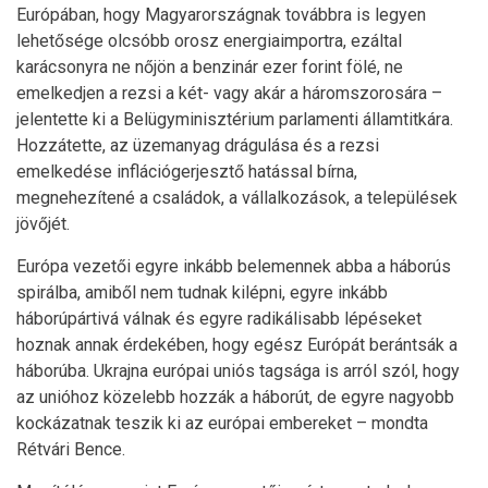
Európában, hogy Magyarországnak továbbra is legyen
lehetősége olcsóbb orosz energiaimportra, ezáltal
karácsonyra ne nőjön a benzinár ezer forint fölé, ne
emelkedjen a rezsi a két- vagy akár a háromszorosára –
jelentette ki a Belügyminisztérium parlamenti államtitkára.
Hozzátette, az üzemanyag drágulása és a rezsi
emelkedése inflációgerjesztő hatással bírna,
megnehezítené a családok, a vállalkozások, a települések
jövőjét.
Európa vezetői egyre inkább belemennek abba a háborús
spirálba, amiből nem tudnak kilépni, egyre inkább
háborúpártivá válnak és egyre radikálisabb lépéseket
hoznak annak érdekében, hogy egész Európát berántsák a
háborúba. Ukrajna európai uniós tagsága is arról szól, hogy
az unióhoz közelebb hozzák a háborút, de egyre nagyobb
kockázatnak teszik ki az európai embereket – mondta
Rétvári Bence.