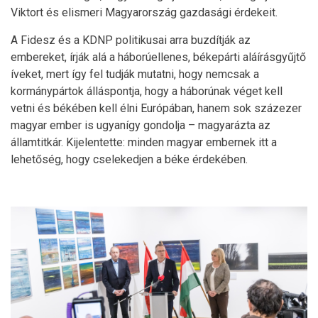
Viktort és elismeri Magyarország gazdasági érdekeit.
A Fidesz és a KDNP politikusai arra buzdítják az
embereket, írják alá a háborúellenes, békepárti aláírásgyűjtő
íveket, mert így fel tudják mutatni, hogy nemcsak a
kormánypártok álláspontja, hogy a háborúnak véget kell
vetni és békében kell élni Európában, hanem sok százezer
magyar ember is ugyanígy gondolja – magyarázta az
államtitkár. Kijelentette: minden magyar embernek itt a
lehetőség, hogy cselekedjen a béke érdekében.