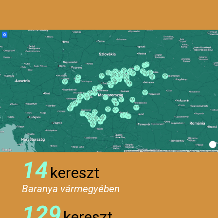
14
kereszt
Baranya vármegyében
129
kereszt