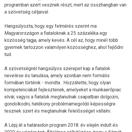
programban azért vesznek részt, mert az összhangban van
a szövetség céljaival.
Hangsúlyozta, hogy egy felmérés szerint ma
Magyarországon a fiataloknak a 25 százaléka egy
közösség tagja, amely kevés. A cél az, hogy minél több
gyermek tartozzon valamilyen közösséghez, ahol fejlődni
tud.
A szövetségnél hangsúlyos szerepet kap a fiatalok
nevelése és tanulása, amely azonban nem formális
formában történik - mondta . Hozzátette, hogy olyan
kompetenciákat fejlesztenek, amelyeket a munkaerőpiac
elvár, vagyis a fiatalok megtanulnak csapatban dolgozni,
gondolkodni, hatékony problémamegoldó képességre
tesznek szert és megtanulnak felelősséget vállalni.
A Lépj át a határaidon program 2018. év elején indult és