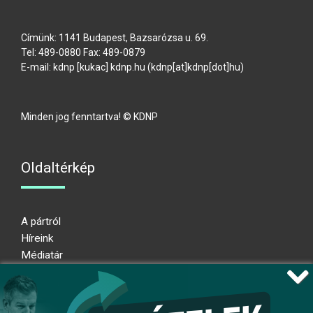
Címünk: 1141 Budapest, Bazsarózsa u. 69.
Tel: 489-0880 Fax: 489-0879
E-mail:
kdnp
[kukac]
kdnp
.
hu
(kdnp[at]kdnp[dot]hu)
Minden jog fenntartva! © KDNP
Oldaltérkép
A pártról
Híreink
Médiatár
Impresszum
Adatkezelési nyilatkozat
Átláthatósági nyilatkozat