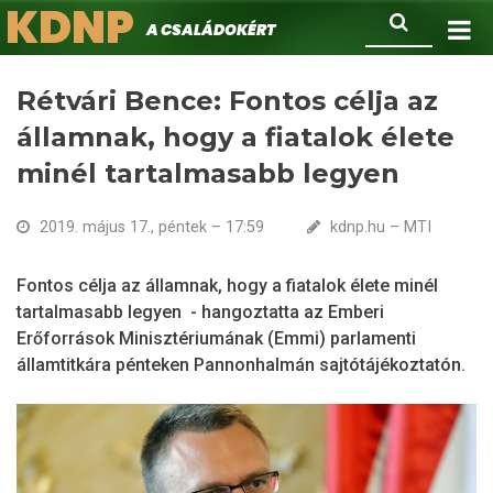
KDNP
Ugrás
Keresés
A családokért.
a
tartalomra
Rétvári Bence: Fontos célja az
államnak, hogy a fiatalok élete
minél tartalmasabb legyen
2019. május 17., péntek – 17:59
kdnp.hu – MTI
Fontos célja az államnak, hogy a fiatalok élete minél
tartalmasabb legyen - hangoztatta az Emberi
Erőforrások Minisztériumának (Emmi) parlamenti
államtitkára pénteken Pannonhalmán sajtótájékoztatón.