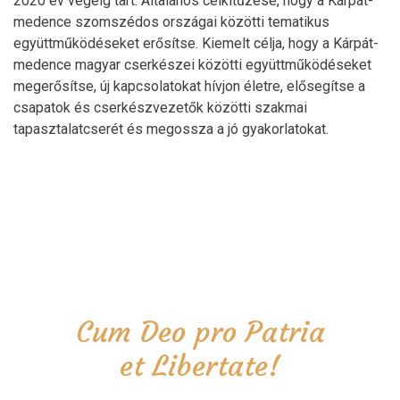
2020 év végéig tart. Általános célkitűzése, hogy a Kárpát-
medence szomszédos országai közötti tematikus
együttműködéseket erősítse. Kiemelt célja, hogy a Kárpát-
medence magyar cserkészei közötti együttműködéseket
megerősítse, új kapcsolatokat hívjon életre, elősegítse a
csapatok és cserkészvezetők közötti szakmai
tapasztalatcserét és megossza a jó gyakorlatokat.
Cum Deo pro Patria
et Libertate!