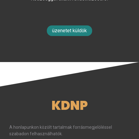
üzenetet küldök
KDNP
A honlapunkon közölt tartalmak forrásmegjelöléssel
szabadon felhasználhatók.