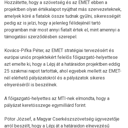
Hozzátette, hogy a szövetség és az EMET ebben a
projektben olyan értékalapot nyújthat más szervezeteknek,
amelyek köré a fiatalok össze tudnak gyűlni, sikerességét
pedig az is jelzi, hogy a jelenleg félidejénél tartó
programban már most annyi fiatalt értek el, mint amennyi a
támogatási szerződésben szerepel.
Kovács-Pifka Péter, az EMET stratégiai tervezésért és
európai uniós projektekért felelős főigazgató-helyettese
azt emelte ki, hogy a Lépj át a határaidon projektben eddig
25 szakmai napot tartottak, ahol egyebek mellett az EMET-
nél elérhető pályázatokról és a pályázatok sikeres
elnyeréséről is beszélnek.
A főigazgató-helyettes az MTI-nek elmondta, hogy a
pályázat keretösszege egymilliárd forint.
Pótor József, a Magyar Cserkészszövetség ügyvezetője
arról beszélt, hogy a Lépj át a határaidon elnevezésű