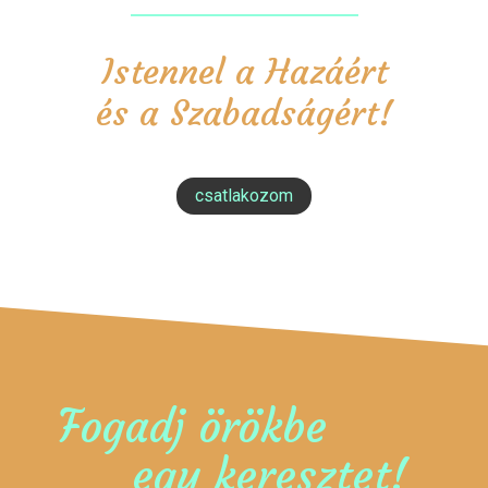
Istennel a Hazáért
és a Szabadságért!
csatlakozom
Fogadj örökbe
egy keresztet!