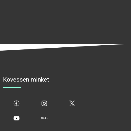
Kövessen minket!
fb
ig
x
yt
flickr