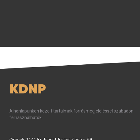
KDNP
A honlapunkon közölt tartalmak forrásmegjelöléssel szabadon
felhasználhatók.
Címünk: 1141 Budapest, Bazsarózsa u. 69.