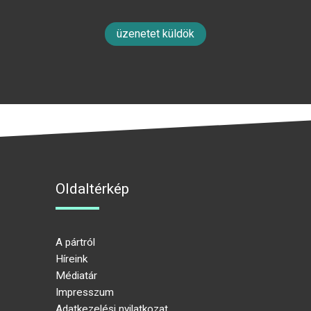
üzenetet küldök
Oldaltérkép
A pártról
Híreink
Médiatár
Impresszum
Adatkezelési nyilatkozat