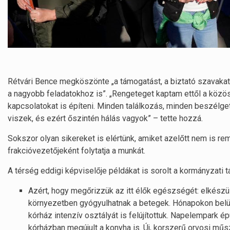
Rétvári Bence megköszönte „a támogatást, a biztató szavakat,
a nagyobb feladatokhoz is”. „Rengeteget kaptam ettől a közös
kapcsolatokat is építeni. Minden találkozás, minden beszél
viszek, és ezért őszintén hálás vagyok” – tette hozzá.
Sokszor olyan sikereket is elértünk, amiket azelőtt nem is re
frakcióvezetőjeként folytatja a munkát.
A térség eddigi képviselője példákat is sorolt a kormányzat
Azért, hogy megőrizzük az itt élők egészségét: elkészül
környezetben gyógyulhatnak a betegek. Hónapokon belül in
kórház intenzív osztályát is felújítottuk. Napelempark ép
kórházban megújult a konyha is. Új, korszerű orvosi műsze