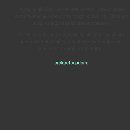
Országos akciónk célja az utak mentén, a települések
közterületein álló keresztek megmentése, felújítása és
állaguk megóvása az utókor számára.
Ha Ön is szeretne részt venni az akcióban, az alábbi
gombra kattintva tájékozódhat a
Fogadj örökbe egy
keresztet!
program részleteiről!
örökbefogadom