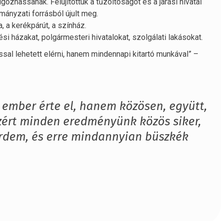
gozhassanak. Felújítottuk a tűzoltóságot és a járási hivatal
mányzati forrásból újult meg.
, a kerékpárút, a színház.
i házakat, polgármesteri hivatalokat, szolgálati lakásokat.
al lehetett elérni, hanem mindennapi kitartó munkával” –
 ember érte el, hanem közösen, együtt,
ért minden eredményünk közös siker,
rdem, és erre mindannyian büszkék