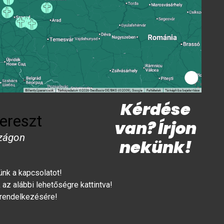
Kérdése
ereszt
van? Írjon
zágon
nekünk!
lünk a kapcsolatot!
az alábbi lehetőségre kattintva!
 rendelkezésére!