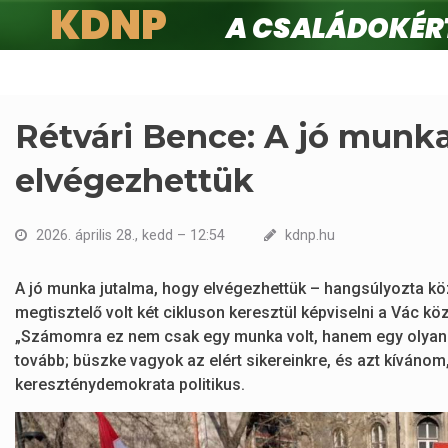
KDNP
A családokért.
Ugrás
a
tartalomra
Rétvári Bence: A jó munka
elvégezhettük
2026. április 28., kedd – 12:54
kdnp.hu
A jó munka jutalma, hogy elvégezhettük – hangsúlyozta kö
megtisztelő volt két cikluson keresztül képviselni a Vác k
„Számomra ez nem csak egy munka volt, hanem egy olyan kö
tovább; büszke vagyok az elért sikereinkre, és azt kívánom, 
kereszténydemokrata politikus.