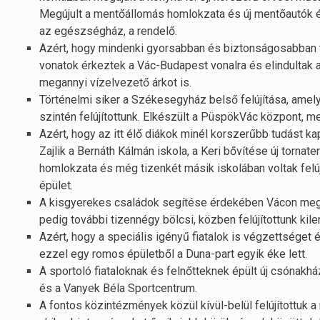
Megújult a mentőállomás homlokzata és új mentőautók é
az egészségház, a rendelő.
Azért, hogy mindenki gyorsabban és biztonságosabban t
vonatok érkeztek a Vác-Budapest vonalra és elindultak az 
megannyi vízelvezető árkot is.
Történelmi siker a Székesegyház belső felújítása, amel
szintén felújítottunk. Elkészült a PüspökVác központ, m
Azért, hogy az itt élő diákok minél korszerűbb tudást k
Zajlik a Bernáth Kálmán iskola, a Keri bővítése új tornat
homlokzata és még tizenkét másik iskolában voltak felújí
épület.
A kisgyerekes családok segítése érdekében Vácon megé
pedig további tizennégy bölcsi, közben felújítottunk kile
Azért, hogy a speciális igényű fiatalok is végzettséget 
ezzel egy romos épületből a Duna-part egyik éke lett.
A sportoló fiataloknak és felnőtteknek épült új csónakh
és a Vanyek Béla Sportcentrum.
A fontos közintézmények közül kívül-belül felújítottuk 