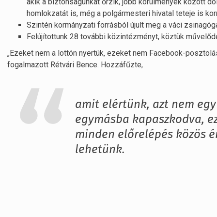
akik a biztonságunkat őrzik, jobb körülmények között dol
homlokzatát is, még a polgármesteri hivatal teteje is kor
Szintén kormányzati forrásból újult meg a váci zsinagóga
Felújítottunk 28 további közintézményt, köztük művelődés
„Ezeket nem a lottón nyertük, ezeket nem Facebook-posztoláss
fogalmazott Rétvári Bence. Hozzáfűzte,
amit elértünk, azt nem egy
egymásba kapaszkodva, ez
minden előrelépés közös é
lehetünk.