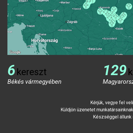
6
129
kereszt
k
Békés vármegyében
Magyarors
Kérjük, vegye fel ve
Küldjön üzenetet munkatársainknak 
Készséggel állunk