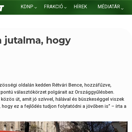
KDNP
FRAKCIÓ
HÍREK
MÉDIATÁR
KAPCSOLAT
 jutalma, hogy
zösségi oldalán kedden Rétvári Bence, hozzáfűzve,
özpontú választókörzet polgárait az Országgyűlésben.
zös út, amit jó szívvel, hálával és büszkeséggel viszek
hogy ez a fejlődés tudjon folytatódni a jövőben is” – írta a