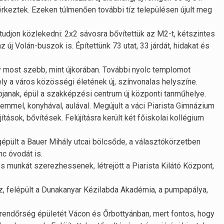
rkeztek. Ezeken túlmenően további tíz településen újult meg
udjon közlekedni: 2x2 sávosra bővítettük az M2-t, kétszintes
új Volán-buszok is. Építettünk 73 utat, 33 járdát, hidakat és
y most szebb, mint újkorában. További nyolc templomot
ely a város közösségi életének új, színvonalas helyszíne.
apjanak, épül a szakképzési centrum új központi tanműhelye.
eremmel, konyhával, aulával. Megújult a váci Piarista Gimnázium
tások, bővítések. Felújításra került két főiskolai kollégium
pült a Bauer Mihály utcai bölcsőde, a választókörzetben
nc óvodát is.
és munkát szerezhessenek, létrejött a Piarista Kilátó Központ,
áz, felépült a Dunakanyar Kézilabda Akadémia, a pumpapálya,
a rendőrség épületét Vácon és Őrbottyánban, mert fontos, hogy