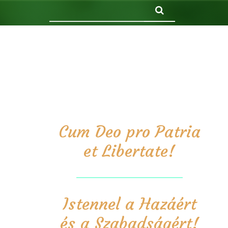
Keresés
Cum Deo pro Patria
et Libertate!
Istennel a Hazáért
és a Szabadságért!