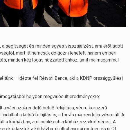
 a segítséget és minden egyes visszajelzést, ami erőt adott
ségtől, mert itt nemcsak dolgozni lehetett, hanem emberi
getés, minden kézfogás hozzátett ahhoz, amit ma magammal
méltünk – idézte fel Rétvári Bence, aki a KDNP országgyűlési
i támogatásból helyben megvalósult eredményekre:
t a váci szakrendelő belső felújítása, végre korszerű
dulhat a külső felújítás is, a forrás már rendelkezésre áll. A
ült a kórházban, ami csökkenti a kórház rezsiköltségeit. A
rek érkeztek a kórházba: új ultrahang, új röntgen és új CT.