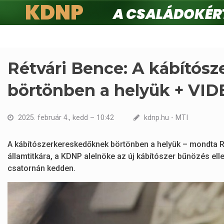
KDNP
A családokért.
Ugrás
a
tartalomra
Rétvári Bence: A kábítós
börtönben a helyük + VI
2025. február 4., kedd – 10:42
kdnp.hu - MTI
A kábítószerkereskedőknek börtönben a helyük – mondta R
államtitkára, a KDNP alelnöke az új kábítószer bűnözés ell
csatornán kedden.