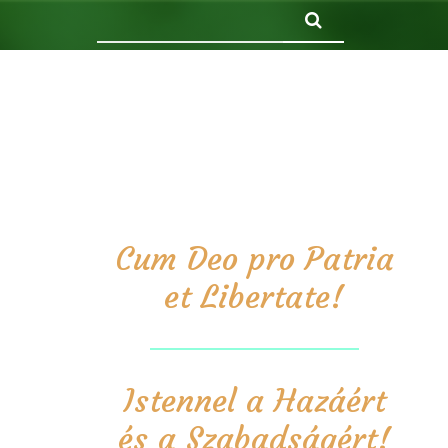
Keresés
Cum Deo pro Patria
et Libertate!
Istennel a Hazáért
és a Szabadságért!