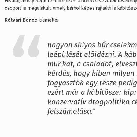
Hivatal, amely segít feltérképezni a bűnszervezetek tevéken
csoport is megalakult, amely bárhol képes rajtaütni a kábítósz
Rétvári Bence
kiemelte:
nagyon súlyos bűncselekmé
leépülését előidézni. A ká
munkát, a családot, elveszi
kérdés, hogy kiben milyen 
fogyasztók egy része pedig
ezért már a kábítószer kipr
konzervatív drogpolitika c
felszámolása."