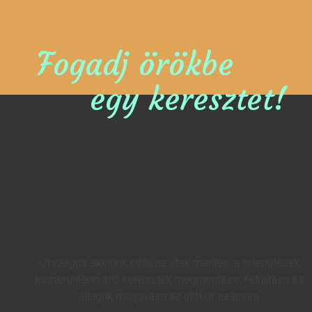
Fogadj örökbe
egy keresztet!
Országos akciónk célja az utak mentén, a települések
közterületein álló keresztek megmentése, felújítása és
állaguk megóvása az utókor számára.