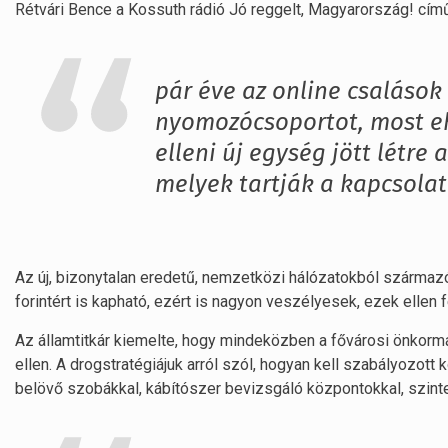
Rétvári Bence a Kossuth rádió Jó reggelt, Magyarország! cí
pár éve az online csalások 
nyomozócsoportot, most e
elleni új egység jött létre 
melyek tartják a kapcsolat
Az új, bizonytalan eredetű, nemzetközi hálózatokból szárma
forintért is kapható, ezért is nagyon veszélyesek, ezek ellen f
Az államtitkár kiemelte, hogy mindeközben a fővárosi önkorm
ellen. A drogstratégiájuk arról szól, hogyan kell szabályozott
belövő szobákkal, kábítószer bevizsgáló központokkal, szin