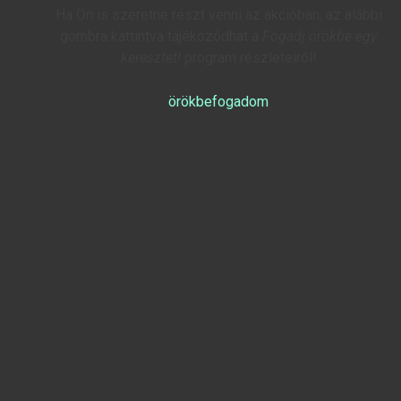
Ha Ön is szeretne részt venni az akcióban, az alábbi
gombra kattintva tájékozódhat a
Fogadj örökbe egy
keresztet!
program részleteiről!
örökbefogadom