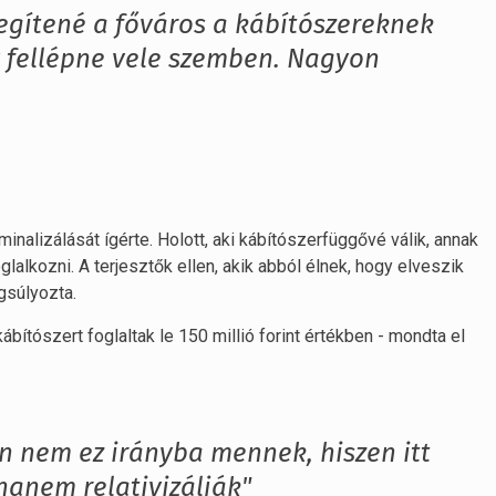
egítené a főváros a kábítószereknek
y fellépne vele szemben. Nagyon
alizálását ígérte. Holott, aki kábítószerfüggővé válik, annak
alkozni. A terjesztők ellen, akik abból élnek, hogy elveszik
ngsúlyozta.
ábítószert foglaltak le 150 millió forint értékben - mondta el
n nem ez irányba mennek, hiszen itt
hanem relativizálják"