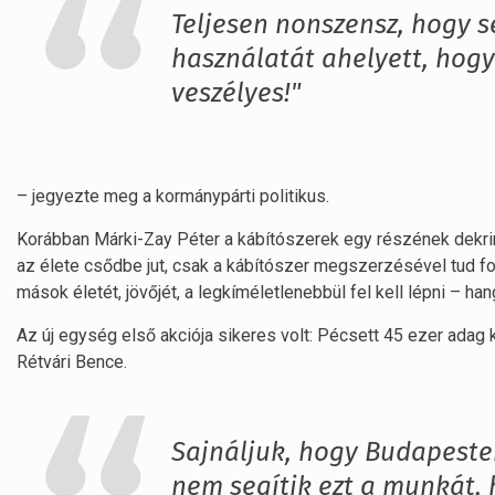
Teljesen nonszensz, hogy s
használatát ahelyett, hog
veszélyes!"
– jegyezte meg a kormánypárti politikus.
Korábban Márki-Zay Péter a kábítószerek egy részének dekrimin
az élete csődbe jut, csak a kábítószer megszerzésével tud fogl
mások életét, jövőjét, a legkíméletlenebbül fel kell lépni – ha
Az új egység első akciója sikeres volt: Pécsett 45 ezer adag k
Rétvári Bence.
Sajnáljuk, hogy Budapeste
nem segítik ezt a munkát, 