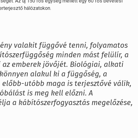
ységét. Az új 150 fős egység mellett egy 60 fős bevetési
erterjesztő hálózatokon.
ny valakit függővé tenni, folyamatos
bítószerfüggőség minden mást felülír, a
 az emberek jövőjét. Biológiai, alkati
könnyen alakul ki a függőség, a
 előbb-utóbb maga is terjesztővé válik,
óbálást is meg kell előzni. A
élja a kábítószerfogyasztás megelőzése,