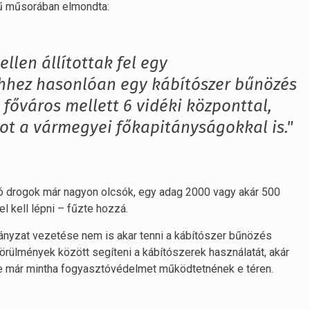
mű műsorában elmondta:
ellen állítottak fel egy
hhez hasonlóan egy kábítószer bűnözés
a főváros mellett 6 vidéki központtal,
ot a vármegyei főkapitányságokkal is."
zó drogok már nagyon olcsók, egy adag 2000 vagy akár 500
el kell lépni – fűzte hozzá.
ányzat vezetése nem is akar tenni a kábítószer bűnözés
 körülmények között segíteni a kábítószerek használatát, akár
te már mintha fogyasztóvédelmet működtetnének e téren.