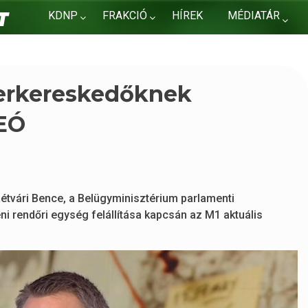
KDNP
FRAKCIÓ
HÍREK
MÉDIATÁR
KAPCSOLAT
zerkereskedőknek
DEÓ
étvári Bence, a Belügyminisztérium parlamenti
eni rendőri egység felállítása kapcsán az M1 aktuális