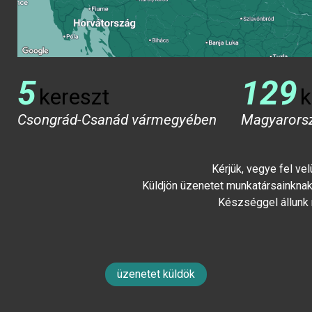
5
129
kereszt
k
Csongrád-Csanád vármegyében
Magyarors
Kérjük, vegye fel ve
Küldjön üzenetet munkatársainknak 
Készséggel állunk
üzenetet küldök