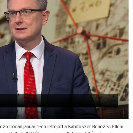
ó Irodán január 1-én létrejött a Kábítószer Bűnözés Elleni