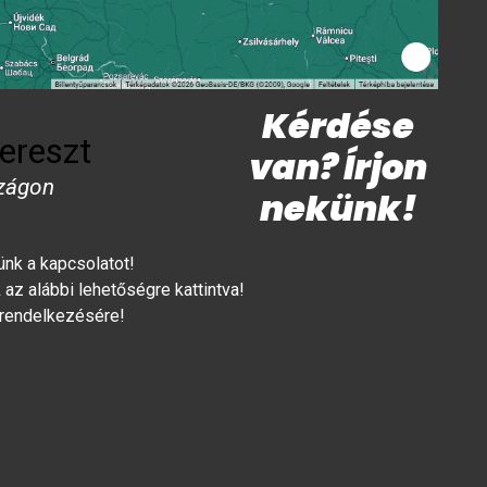
Kérdése
ereszt
van? Írjon
zágon
nekünk!
lünk a kapcsolatot!
az alábbi lehetőségre kattintva!
 rendelkezésére!