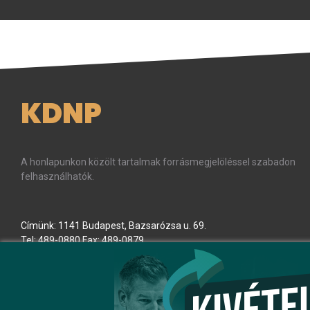
KDNP
A honlapunkon közölt tartalmak forrásmegjelöléssel szabadon
felhasználhatók.
Címünk: 1141 Budapest, Bazsarózsa u. 69.
Tel: 489-0880 Fax: 489-0879
E-mail:
kdnp
[kukac]
kdnp
.
hu
(kdnp[at]kdnp[dot]hu)
Minden jog fenntartva! © KDNP