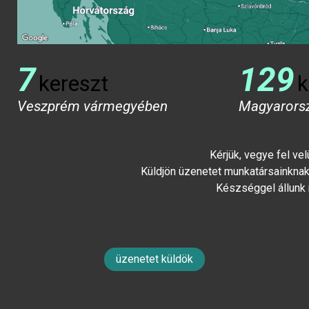
7
129
kereszt
k
Veszprém vármegyében
Magyarors
Kérjük, vegye fel ve
Küldjön üzenetet munkatársainknak 
Készséggel állunk
üzenetet küldök