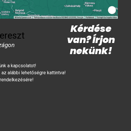
Kérdése
ereszt
van? Írjon
zágon
nekünk!
lünk a kapcsolatot!
az alábbi lehetőségre kattintva!
 rendelkezésére!