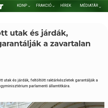
KDNP
FRAKCIÓ
HÍREK
MÉDIATÁR
KAPCSOLAT
tt utak és járdák,
garantálják a zavartalan
 utak és járdák, feltöltött raktárkészletek garantálják a
ügyminisztérium parlamenti államtitkára.