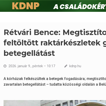
KDNP
A családokért.
Ugrás
a
tartalomra
Rétvári Bence: Megtisztíto
feltöltött raktárkészletek 
betegellátást
2026. január 9., péntek – 10:17
kdnp.hu
A kórházak felkészültek a betegek fogadására; megtisztított
zavartalan betegellátást – tudatta közösségi oldalán a Bel