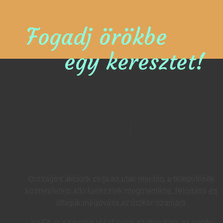
Fogadj örökbe
egy keresztet!
Országos akciónk célja az utak mentén, a települések
közterületein álló keresztek megmentése, felújítása és
állaguk megóvása az utókor számára.
Ha Ön is szeretne részt venni az akcióban, az alábbi