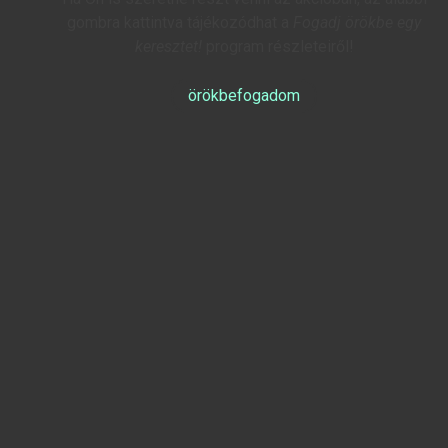
gombra kattintva tájékozódhat a
Fogadj örökbe egy
keresztet!
program részleteiről!
örökbefogadom