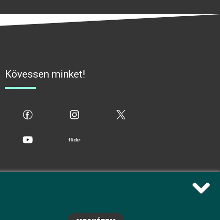
Kövessen minket!
fb
ig
x
yt
flickr