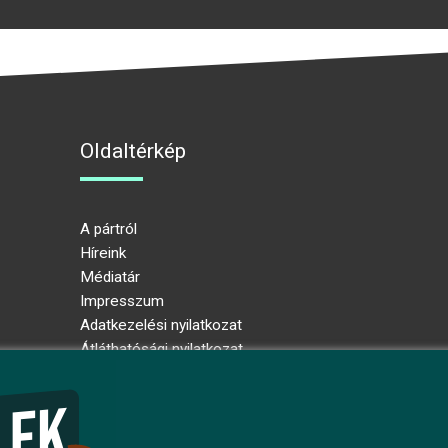
Oldaltérkép
A pártról
Híreink
Médiatár
Impresszum
Adatkezelési nyilatkozat
Átláthatósági nyilatkozat
Ugrás az oldal tetejére