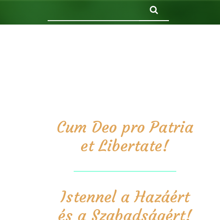
Keresés
Cum Deo pro Patria
et Libertate!
Istennel a Hazáért
és a Szabadságért!