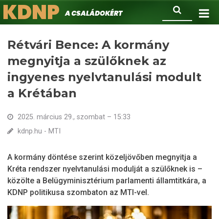
KDNP
Ugrás
Keresés
A családokért.
a
tartalomra
Rétvári Bence: A kormány
megnyitja a szülőknek az
ingyenes nyelvtanulási modult
a Krétában
2025. március 29., szombat – 15:33
kdnp.hu - MTI
A kormány döntése szerint közeljövőben megnyitja a
Kréta rendszer nyelvtanulási modulját a szülőknek is –
közölte a Belügyminisztérium parlamenti államtitkára, a
KDNP politikusa szombaton az MTI-vel.