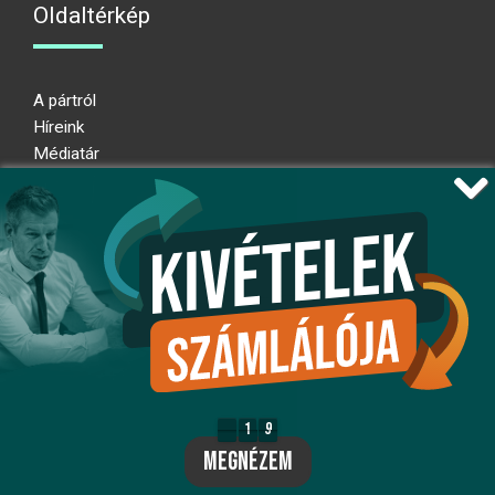
Oldaltérkép
A pártról
Híreink
Médiatár
Impresszum
Adatkezelési nyilatkozat
Átláthatósági nyilatkozat
Ugrás az oldal tetejére
Kövessen minket!
fb
ig
x
1
9
1
9
8
megnézem
yt
flickr