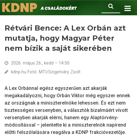
KDNP
Ugrás
Keresés
A családokért.
a
tartalomra
Rétvári Bence: A Lex Orbán azt
mutatja, hogy Magyar Péter
nem bízik a saját sikerében
2026. május 26., kedd – 14:50
kdnp.hu Fotó: MTI/Szigetváry Zsolt
A Lex Orbánnal egész egyszerűen azt akarják
megakadályozni, hogy Orbán Viktor még egyszer ennek
az országnak a miniszterelnöke lehessen. És ezt nem
tisztességes versenyben, a választók bizalmáért vívott
versenyben akarják elérni, hanem egy Alaptörvény-
módosítással – jelentette ki a miniszterelnök napirend
előtti felszólalására reagálva a KDNP frakcióvezetője.