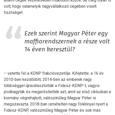
állami cégek vezetésében működött közre, de még olyan is
volt, hogy valamelyik nagyvállalkozó cégében viselt
tisztséget.
Ezek szerint Magyar Péter egy
maffiarendszernek a része volt
14 éven keresztül?
– vetette fel a KDNP frakcióvezetője. Kifejtette: a 16 év
2010-ben kezdődött, 2014-ben az emberek nagy
többséggel újraválasztották a Fidesz-KDNP-t, vagyis
jóváhagyták és megerősítették azt, amit az első ciklusban a
kormány végrehajtott; valószínűleg Magyar Péter is
megszavazta. 2018-ban ismételten nagy fölénnyel nyert a
Fidesz-KDNP, valószínűleg Magyar Péter és sok más