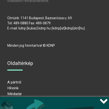
szabadon felhasználhatók.
Címünk: 1141 Budapest, Bazsarózsa u. 69.
Tel: 489-0880 Fax: 489-0879
E-mail:
kdnp
[kukac]
kdnp
.
hu
(kdnp[at]kdnp[dot]hu)
Minden jog fenntartva! © KDNP
Oldaltérkép
A pártról
Híreink
Médiatár
Impresszum
Adatkezelési nyilatkozat