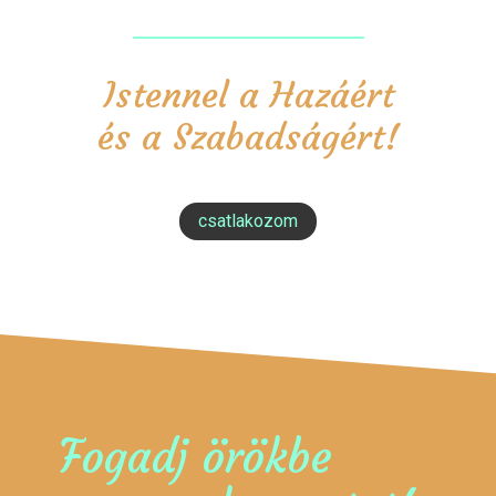
Istennel a Hazáért
és a Szabadságért!
csatlakozom
Fogadj örökbe