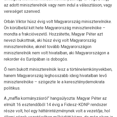
az adott miniszterelnök vagy nem indul a választáson, vagy
vereséget szenved.
Orbán Viktor húsz évig volt Magyarország miniszterelnöke.
Ön körülbelül két hete Magyarország miniszterelnöke –
mondta a frakcióvezető. Hozzátette, Magyar Péter azt
nevezi bukottnak, aki húsz évig volt Magyarország
miniszterelnöke, akinél tovább Magyarországon
miniszterelnök nem volt hivatalban, aki Magyarországon a
rekorder és Európában is dobogós.
Ő nem bukott miniszterelnök lesz a történelemkönyvekben,
hanem Magyarország leghosszabb ideig hivatalban levő
miniszterelnöke – szögezte le a kereszténydemokrata
politikus.
A „maffia kormányzásról” hangsúlyozta: Magyar Péter az
elmúlt 16 esztendőből 14 évig a Fidesz-KDNP rendszer
része volt, hol egy háttérintézménynek volt a vezetője, hol