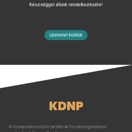
Készséggel állunk rendelkezésére!
üzenetet küldök
KDNP
A honlapunkon közölt tartalmak forrásmegjelöléssel