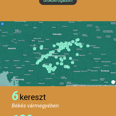
örökbefogadom
6
kereszt
Békés vármegyében