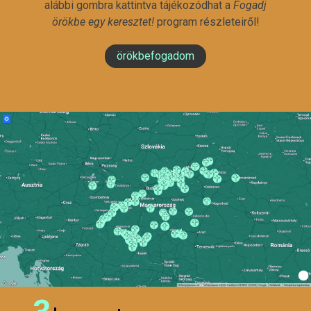
alábbi gombra kattintva tájékozódhat a
Fogadj
örökbe egy keresztet!
program részleteiről!
örökbefogadom