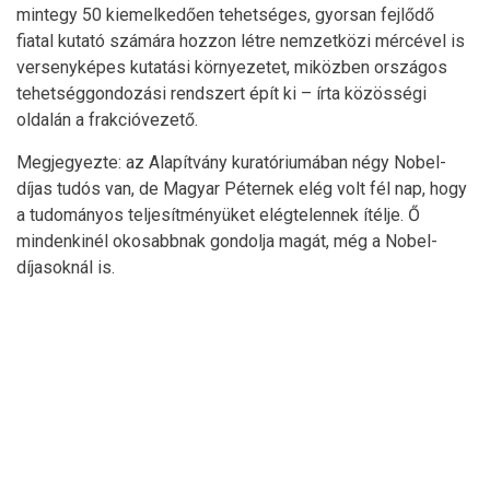
mintegy 50 kiemelkedően tehetséges, gyorsan fejlődő
fiatal kutató számára hozzon létre nemzetközi mércével is
versenyképes kutatási környezetet, miközben országos
tehetséggondozási rendszert épít ki – írta közösségi
oldalán a frakcióvezető.
Megjegyezte: az Alapítvány kuratóriumában négy Nobel-
díjas tudós van, de Magyar Péternek elég volt fél nap, hogy
a tudományos teljesítményüket elégtelennek ítélje. Ő
mindenkinél okosabbnak gondolja magát, még a Nobel-
díjasoknál is.