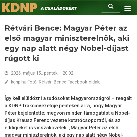
KDNP
Ugrás
Keresés
A családokért.
a
tartalomra
Rétvári Bence: Magyar Péter az
első magyar miniszterelnök, aki
egy nap alatt négy Nobel-díjast
rúgott ki
2026. május 15., péntek – 20:02
kdnp.hu Fotó: Rétvári Bence Facebook-oldala
Így kell elüldözni a tudósokat Magyarországról – reagált
a KDNP frakcióvezetője pénteken arra, hogy Magyar
Péter bejelentette: megvon minden támogatást a Nobel-
díjas Krausz Ferenc vezette kutatócsoporttól, és az
eddigieket is visszaköveteli. „Magyar Péter az első
magyar miniszterelnök, aki egy nap alatt négy Nobel-