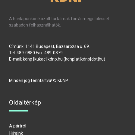
A honlapunkon közölt tartalmak forrásmegjelöléssel
szabadon felhasználhatók.
Címünk: 1141 Budapest, Bazsarózsa u. 69.
Tel: 489-0880 Fax: 489-0879
E-mail:
kdnp
[kukac]
kdnp
.
hu
(kdnp[at]kdnp[dot]hu)
Minden jog fenntartva! © KDNP
Oldaltérkép
A pártról
Híreink