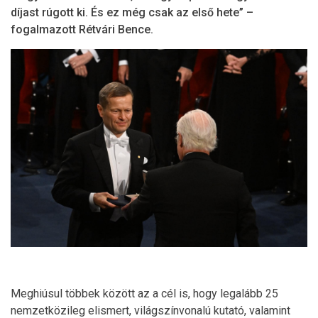
díjast rúgott ki. És ez még csak az első hete” –
fogalmazott Rétvári Bence.
Meghiúsul többek között az a cél is, hogy legalább 25
nemzetközileg elismert, világszínvonalú kutató, valamint