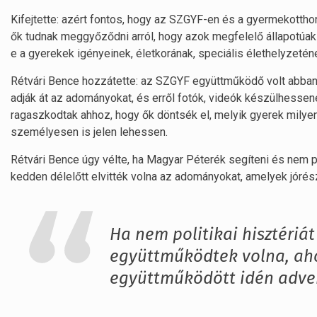
Kifejtette: azért fontos, hogy az SZGYF-en és a gyermekotth
ők tudnak meggyőződni arról, hogy azok megfelelő állapotúak-
e a gyerekek igényeinek, életkorának, speciális élethelyzetén
Rétvári Bence hozzátette: az SZGYF együttműködő volt abban
adják át az adományokat, és erről fotók, videók készülhesse
ragaszkodtak ahhoz, hogy ők döntsék el, melyik gyerek mily
személyesen is jelen lehessen.
Rétvári Bence úgy vélte, ha Magyar Péterék segíteni és nem po
kedden délelőtt elvitték volna az adományokat, amelyek jóré
Ha nem politikai hisztériát
együttműködtek volna, a
együttműködött idén adven