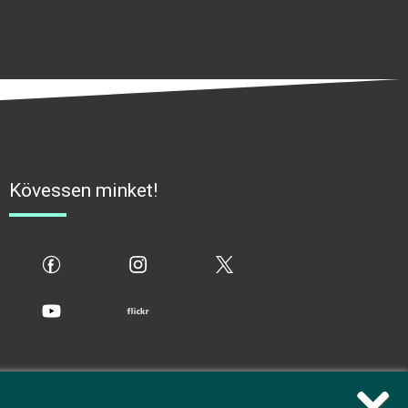
Kövessen minket!
fb
ig
x
yt
flickr