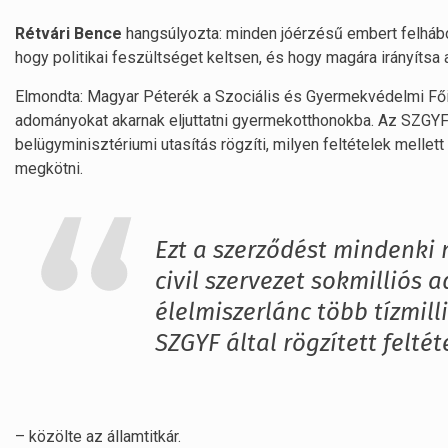
Rétvári Bence
hangsúlyozta: minden jóérzésű embert felhábor
hogy politikai feszültséget keltsen, és hogy magára irányítsa
Elmondta: Magyar Péterék a Szociális és Gyermekvédelmi Fő
adományokat akarnak eljuttatni gyermekotthonokba. Az SZGY
belügyminisztériumi utasítás rögzíti, milyen feltételek melle
megkötni.
Ezt a szerződést mindenki
civil szervezet sokmilliós
élelmiszerlánc több tízmil
SZGYF által rögzített feltét
– közölte az államtitkár.