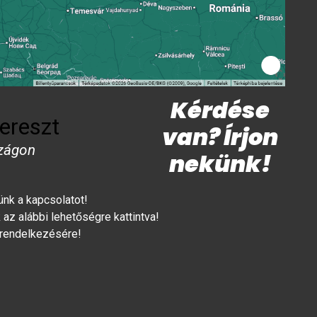
Kérdése
ereszt
van? Írjon
zágon
nekünk!
lünk a kapcsolatot!
az alábbi lehetőségre kattintva!
 rendelkezésére!