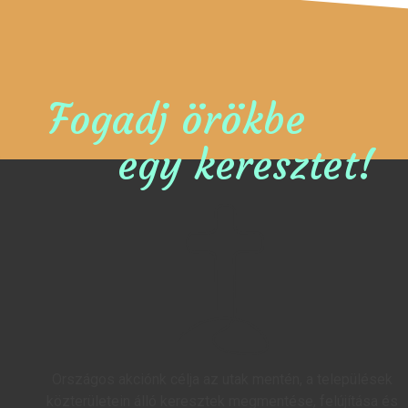
Fogadj örökbe
egy keresztet!
Országos akciónk célja az utak mentén, a települések
közterületein álló keresztek megmentése, felújítása és