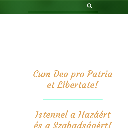
Keresés
Cum Deo pro Patria
et Libertate!
Istennel a Hazáért
és a Szabadságért!