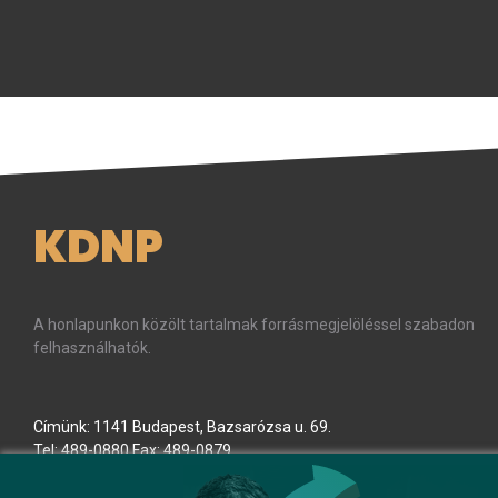
KDNP
A honlapunkon közölt tartalmak forrásmegjelöléssel szabadon
felhasználhatók.
Címünk: 1141 Budapest, Bazsarózsa u. 69.
Tel: 489-0880 Fax: 489-0879
E-mail:
kdnp
[kukac]
kdnp
.
hu
(kdnp[at]kdnp[dot]hu)