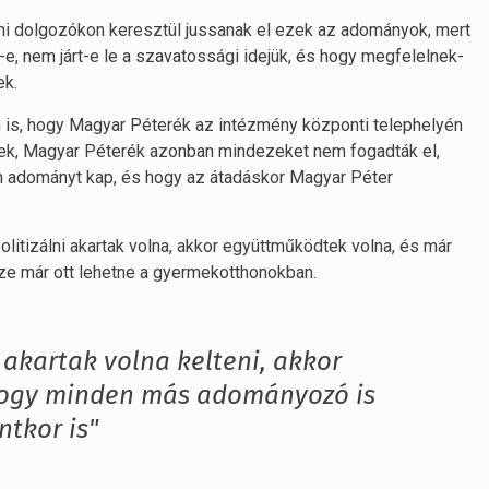
oni dolgozókon keresztül jussanak el ezek az adományok, mert
e, nem járt-e le a szavatossági idejük, és hogy megfelelnek-
ek.
 is, hogy Magyar Péterék az intézmény központi telephelyén
nek, Magyar Péterék azonban mindezeket nem fogadták el,
en adományt kap, és hogy az átadáskor Magyar Péter
litizálni akartak volna, akkor együttműködtek volna, és már
sze már ott lehetne a gyermekotthonokban.
 akartak volna kelteni, akkor
hogy minden más adományozó is
tkor is"