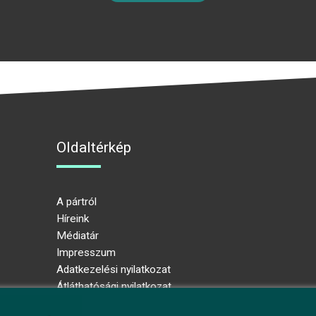
Oldaltérkép
A pártról
Híreink
Médiatár
Impresszum
Adatkezelési nyilatkozat
Átláthatósági nyilatkozat
Ugrás az oldal tetejére