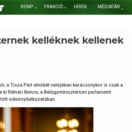
KDNP
FRAKCIÓ
HÍREK
MÉDIATÁR
KAPCSOLAT
ternek kelléknek kellenek
i; a Tisza Párt elnökét valójában karácsonykor is csak a
te ki Rétvári Bence, a Belügyminisztérium parlamenti
tött videónyilatkozatában.