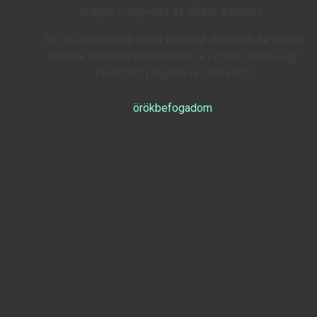
állaguk megóvása az utókor számára.
Ha Ön is szeretne részt venni az akcióban, az alábbi
gombra kattintva tájékozódhat a
Fogadj örökbe egy
keresztet!
program részleteiről!
örökbefogadom