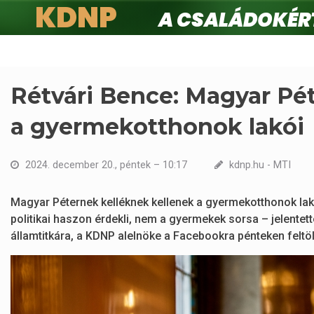
KDNP
A családokért.
Ugrás
a
tartalomra
Rétvári Bence: Magyar Pé
a gyermekotthonok lakói
2024. december 20., péntek – 10:17
kdnp.hu - MTI
Magyar Péternek kelléknek kellenek a gyermekotthonok lakó
politikai haszon érdekli, nem a gyermekek sorsa – jelentet
államtitkára, a KDNP alelnöke a Facebookra pénteken feltöl