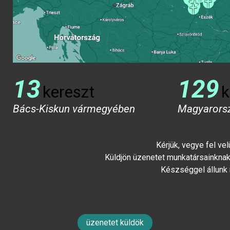
13
129
kereszt
k
Bács-Kiskun vármegyében
Magyarors
Kérjük, vegye fel ve
Küldjön üzenetet munkatársainknak 
Készséggel állunk
üzenetet küldök