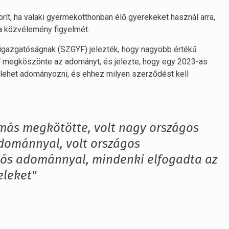
ít, ha valaki gyermekotthonban élő gyerekeket használ arra,
 a közvélemény figyelmét.
igazgatóságnak (SZGYF) jelezték, hogy nagyobb értékű
F megköszönte az adományt, és jelezte, hogy egy 2023-as
tt lehet adományozni, és ehhez milyen szerződést kell
 más megkötötte, volt nagy országos
 adománnyal, volt országos
liós adománnyal, mindenki elfogadta az
eleket"