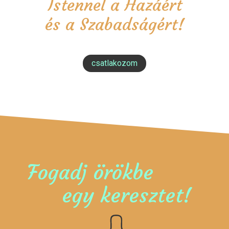
Istennel a Hazáért
és a Szabadságért!
csatlakozom
Fogadj örökbe
egy keresztet!