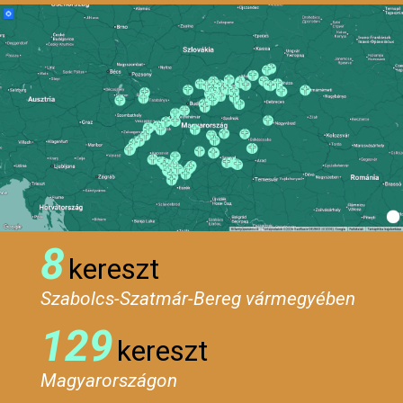
8
kereszt
Szabolcs-Szatmár-Bereg vármegyében
129
kereszt
Magyarországon