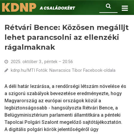
KDNP
Ugrás
Keresés
A családokért.
a
tartalomra
Rétvári Bence: Közösen megálljt
lehet parancsolni az ellenzéki
rágalmaknak
2025. október 3., péntek – 20:56
kdnp.hu/MTI Fotók: Navracsics Tibor Facebook-oldala
A déli határ lezárása, a rendőrségi létszám növelése és
a szigorú szabályok bevezetése eredményezte, hogy
Magyarország az európai országok közül a
legbiztonságosabb - hangsúlyozta Rétvári Bence, a
Belügyminisztérium parlamenti államtitkára a pénteki
Tapolcai Polgári Szalont megelőző sajtótájékoztatón.
A digitális polgári körök jelentőségéről úgy