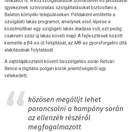
feladatot is. A közszolgáltatások bővítésével és javításával
igyekeznek színvonalas szolgáltatásokat biztosítani a
Balaton környéki településeken. Példaként említette a
szolgálati lakás programot, amelynek első lépése a
közelmúltban egy szigligeti lakás átadása volt, ezt pedig
csaknem száz új lakás követi majd. A fejlesztések között
kiemelte a 84-es út felújítását, az M8-as gyorsforgalmi úttá
alakításának folytatását.
A sajtótájékoztatót követő beszélgetés során Rétvári
Bence a digitális polgári körök jelentőségéről úgy
vélekedett,
közösen megálljt lehet
parancsolni a kampány során
az ellenzék részéről
megfogalmazott