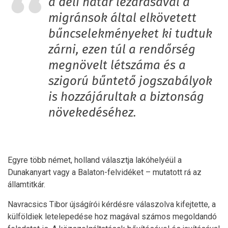
a déli határ lezárásával a
migránsok által elkövetett
bűncselekményeket ki tudtuk
zárni, ezen túl a rendőrség
megnövelt létszáma és a
szigorú bűntető jogszabályok
is hozzájárultak a biztonság
növekedéséhez.
Egyre több német, holland választja lakóhelyéül a
Dunakanyart vagy a Balaton-felvidéket – mutatott rá az
államtitkár.
Navracsics Tibor újságírói kérdésre válaszolva kifejtette, a
külföldiek letelepedése hoz magával számos megoldandó