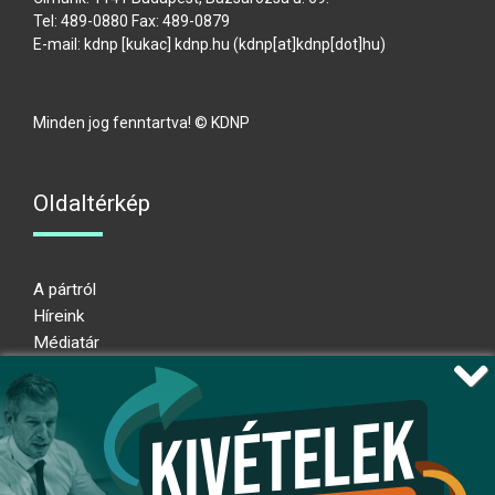
Tel: 489-0880 Fax: 489-0879
E-mail:
kdnp
[kukac]
kdnp
.
hu
(kdnp[at]kdnp[dot]hu)
Minden jog fenntartva! © KDNP
Oldaltérkép
A pártról
Híreink
Médiatár
Impresszum
Adatkezelési nyilatkozat
Átláthatósági nyilatkozat
Ugrás az oldal tetejére