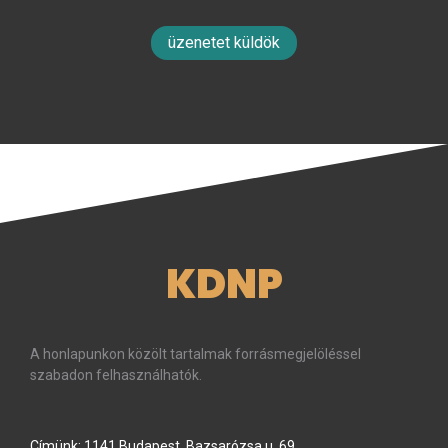
üzenetet küldök
KDNP
A honlapunkon közölt tartalmak forrásmegjelöléssel
szabadon felhasználhatók.
Címünk: 1141 Budapest, Bazsarózsa u. 69.