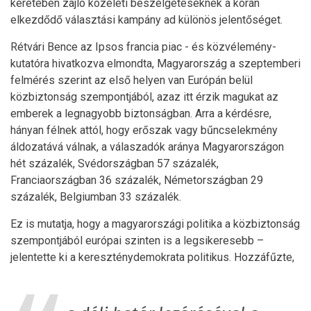
keretében zajló közéleti beszélgetéseknek a korán
elkezdődő választási kampány ad különös jelentőséget.
Rétvári Bence az Ipsos francia piac - és közvélemény-
kutatóra hivatkozva elmondta, Magyarország a szeptemberi
felmérés szerint az első helyen van Európán belül
közbiztonság szempontjából, azaz itt érzik magukat az
emberek a legnagyobb biztonságban. Arra a kérdésre,
hányan félnek attól, hogy erőszak vagy bűncselekmény
áldozatává válnak, a válaszadók aránya Magyarországon
hét százalék, Svédországban 57 százalék,
Franciaországban 36 százalék, Németországban 29
százalék, Belgiumban 33 százalék.
Ez is mutatja, hogy a magyarországi politika a közbiztonság
szempontjából európai szinten is a legsikeresebb –
jelentette ki a kereszténydemokrata politikus. Hozzáfűzte,