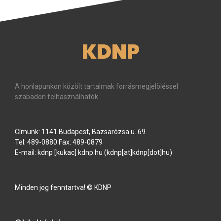
KDNP
A honlapunkon közölt tartalmak forrásmegjelöléssel
szabadon felhasználhatók.
Címünk: 1141 Budapest, Bazsarózsa u. 69.
Tel: 489-0880 Fax: 489-0879
E-mail:
kdnp
[kukac]
kdnp
.
hu
(kdnp[at]kdnp[dot]hu)
Minden jog fenntartva! © KDNP