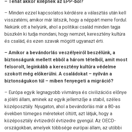
– Tehát akkor kilépnek az EPP-ből?
– Minden ezzel kapcsolatos kérdésre a választás után kell
visszatérni, amikor már látszik, hogy a néppárt merre fordul.
Nekünk ott a helyünk, ahol a politikai család minden tagja
büszkén ki tudja mondani, hogy nemzet, keresztény kultúra
és család, és ezen szavak mögött ugyanazt érti.
– Amikor a bevándorlás veszélyeiről beszélünk, a
biztonságunk mellett ebből a három tételből, amit most
felsorolt, leginkább a keresztény kultúra védelme
szokott még előkerülni. A családokat – nyilván a
biztonságukon túl – miben fenyegeti a migráció?
– Európa egyik legnagyobb vívmánya és civilizációs előnye
a jóléti állam, aminek az egyik jellemzője a stabil, széles
középosztály. Nyugaton, ahol a bevándorlás már a 80-as
években tömeges méreteket öltött, azt látjuk, hogy a
középosztály évtizedről évtizedre gyengül. Az OECD-
országokban, amelyek többsége európai állam, az utóbbi