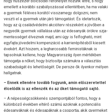
hogy húszezer bölcsődei férőhelyet hozunk létre, s hogy
emellett a korábbi szabályozással ellentétben, ha ma valaki
a gyermek féléves korától visszamegy dolgozni, nem
veszti el a gyermek után járó támogatást. És idetartozik,
hogy az új családvédelmi akcióterv részeként a jövőben a
negyedik gyermek vállalása után az édesanyák örökre szja-
mentességet élveznek majd, ami úgy is felfogható, mint
egyfajta jövedelmi kompenzáció a karrierépítésből kiesett
évekért. Azt hiszem, a legharcosabb feministáknak is
tapsol­niuk kellene, hogy Magyarország ilyen mértékben
támogatja a nőket; hogy biztosítja számukra a választás
szabadságát és lehetőségét. De persze ők ilyenkor mélyen
hallgatnak.
– Ennek ellenére tovább fogyunk, amin előszeretettel
élcelődik is az ellenzék és az őket támogató sajtó.
– A népességcsökkenés szempontjából fontos, hogy a
különböző években eltérő számú azoknak a potenciális
édesanyáknak és édesapáknak a csoportja, akik gyermeket