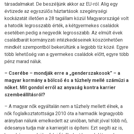
társadalmakat. De beszéljünk akkor az EU-ról. Alig egy
évtizede az egyszülős háztartások szegénységi
kockázatát illetően a 28 tagállam közül Magyarországé volt
a hatodik legrosszabb érték, a kétgyermekes családok
esetében pedig a negyedik legrosszabb. Az elmúlt évek
családbarát kormányzati intézkedéseinek köszönhetően
mindkét szempontból bekerültünk a legjobb tíz közé. Egyre
több lehetőség van a gyermekes családok előtt, egyre több
pénz marad náluk.
– Cserébe – mondják erre a „genderszakosok” – a
magyar kormány a bölcső és a tűzhely mellé száműzi a
nőket. Mit gondol erről az anyaság kontra karrier
szembeállításról?
– A magyar nők egyáltalán nem a tűzhely mellett élnek, a
nők foglalkoztatottsága 2010 óta a harmadik legnagyobb
arányban nálunk emelkedett az unióban, tehát jóval több nő,
édesanya tudja már a karrierjét is építeni. Ezt segíti az is,