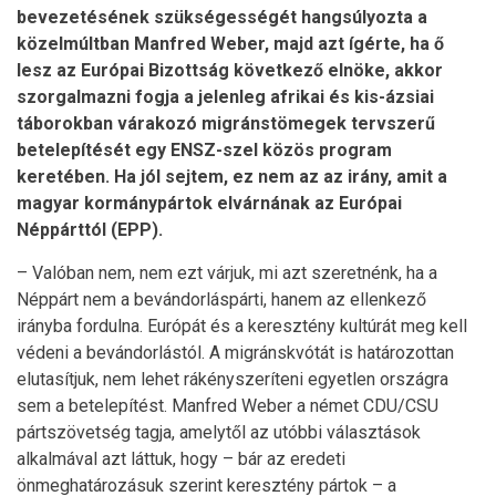
bevezetésének szükségességét hangsúlyozta a
közelmúltban Manfred Weber, majd azt ígérte, ha ő
lesz az Európai Bizottság következő elnöke, akkor
szorgalmazni fogja a jelenleg afrikai és kis-ázsiai
táborokban várakozó migránstömegek tervszerű
betelepítését egy ENSZ-szel közös program
keretében. Ha jól sejtem, ez nem az az irány, amit a
magyar kormánypártok elvárnának az Európai
Néppárttól (EPP).
– Valóban nem, nem ezt várjuk, mi azt szeretnénk, ha a
Néppárt nem a bevándorláspárti, hanem az ellenkező
irányba fordulna. Európát és a keresztény kultúrát meg kell
védeni a bevándorlástól. A migránskvótát is határozottan
elutasítjuk, nem lehet rákényszeríteni egyetlen országra
sem a betelepítést. Manfred Weber a német CDU/CSU
pártszövetség tagja, amelytől az utóbbi választások
alkalmával azt láttuk, hogy – bár az eredeti
önmeghatározásuk szerint keresztény pártok – a