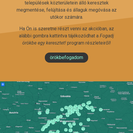
települések közterületein álló keresztek
megmentése, felújítása és állaguk megóvása az
utókor számára.
Ha Ön is szeretne részt venni az akcióban, az
alábbi gombra kattintva tájékozódhat a
Fogadj
örökbe egy keresztet!
program részleteiről!
örökbefogadom