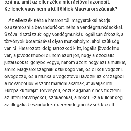
száma, amit az ellenzék a migrációval azonosít.
Kellenek vagy nem a külföldiek Magyarországnak?
– Az ellenzék néha a határon túli magyarokkal akarja
összemosni a bevándorlókat, néha a vendégmunkásokkal.
Szóval tisztázzuk: egy vendégmunkás legálisan érkezik, a
törvények betartásával olyan munkahelyre, ahol szükség
van rá. Határozott ideig tartózkodik itt, legális jövedelme
van, a jövedelméből él, nem azért jön, hogy a szociális
juttatásokat igénybe vegye, hanem azért, hogy azt a munkát,
amire Magyarországnak szüksége van, és el kell végezni,
elvégezze, és a munka elvégeztével távozik az országból.
A bevándorlók viszont maradni akarnak, át akarják írni
Európa kultúráját, törvényeit, eszük ágában sincs tisztelni
az itteni törvényeket, szokásokat, a nőket. Ez a különbség
az illegális bevándorlók és a vendégmunkások között.