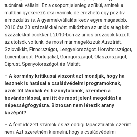
tudnának vállalni. Ez a csoport jelenleg szűkül, aminek a
múltban gyökerező okai vannak, de érezhető egy pozitív
elmozdulás is. A gyermekvállalási kedv egyre magasabb,
2010 óta 23 százalékkal nőtt, miközben az uniós átlag két
százalékkal csökkent. 2010-ben az uniós országok között
az utolsók voltunk, de most már megelőzzük Ausztriát,
Szlovákiát, Finnországot, Lengyelországot, Horvátországot,
Luxemburgot, Portugáliát, Görögországot, Olaszországot,
Ciprust, Spanyolországot és Máltát.
– A kormány kritikusai viszont azt mondják, hogy ha
lesznek is hatásai a családvédelmi programoknak,
azok túl távoliak és bizonytalanok, szemben a
bevándorlással, ami itt és most jelent megoldást a
népességfogyásra. Biztosan nem létezik arany
középút?
– A fent idézett számok és az eddigi tapasztalatok szerint
nem. Azt szeretném kiemelni, hogy a családvédelmi