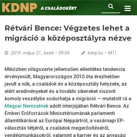
KDNP
Ugrás
Keresés
A családokért.
a
tartalomra
Rétvári Bence: Végzetes lehet a
migráció a középosztályra nézve
2019. május 21., kedd – 09:04
kdnp.hu – MTI
Miközben világszerte jellemzően ellentétes tendencia
érvényesült, Magyarországon 2010 óta érezhetően
javult a nők, a családok és a középosztály helyzete, az
elért eredményeket és a további sikereket viszont
komoly veszélybe sodorhatja a migráció — mutatott rá a
Magyar Nemzetnek
adott interjújában Rétvári Bence. Az
Emberi Erőforrások Minisztériumának parlamenti
államtitkárával az Európai Néppártról, a vasárnapi EP-
választás tétjéről, a családok megerősítéséről,
vendégmunkásokról, valamint a karrier és az anyaság