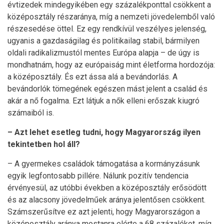
évtizedek mindegyikében egy százalékponttal csökkent a
középosztály részaránya, míg a nemzeti jövedelemből való
részesedése öttel. Ez egy rendkívül veszélyes jelenség,
ugyanis a gazdaságilag és politikailag stabil, bármilyen
oldali radikalizmustól mentes Európa alapja – de úgy is
mondhatnám, hogy az európaiság mint életforma hordozója:
a középosztály. És ezt ássa alá a bevándorlás. A
bevándorlók tömegének egészen mást jelent a család és
akár a nő fogalma. Ezt látjuk a nők elleni erőszak kiugró
számaiból is.
– Azt lehet esetleg tudni, hogy Magyarország ilyen
tekintetben hol áll?
– A gyermekes családok támogatása a kormányzásunk
egyik legfontosabb pillére. Nálunk pozitív tendencia
érvényesül, az utóbbi években a középosztály erősödött
és az alacsony jövedelműek aránya jelentősen csökkent.
Számszerűsítve ez azt jelenti, hogy Magyarországon a
középosztály aránya mostanra elérte a 68 százalékot, míg