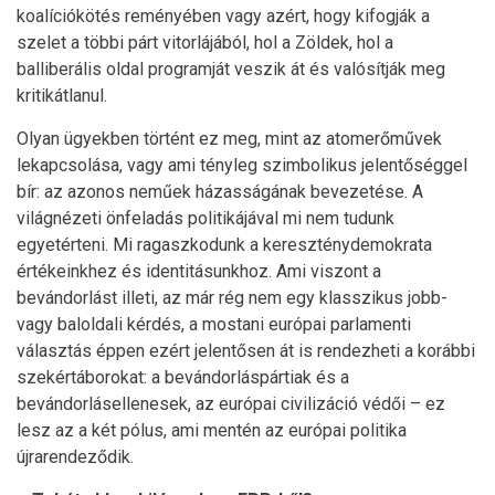
koalíciókötés reményében vagy azért, hogy kifogják a
szelet a többi párt vitorlájából, hol a Zöldek, hol a
balliberális oldal programját veszik át és valósítják meg
kritikátlanul.
Olyan ügyekben történt ez meg, mint az atomerőművek
lekapcsolása, vagy ami tényleg szimbolikus jelentőséggel
bír: az azonos neműek házasságának bevezetése. A
világnézeti önfeladás politikájával mi nem tudunk
egyetérteni. Mi ragaszkodunk a kereszténydemokrata
értékeinkhez és identitásunkhoz. Ami viszont a
bevándorlást illeti, az már rég nem egy klasszikus jobb-
vagy baloldali kérdés, a mostani európai parlamenti
választás éppen ezért jelentősen át is rendezheti a korábbi
szekértáborokat: a bevándorláspár­tiak és a
bevándorlásellenesek, az európai civilizáció védői – ez
lesz az a két pólus, ami mentén az európai politika
újrarendeződik.