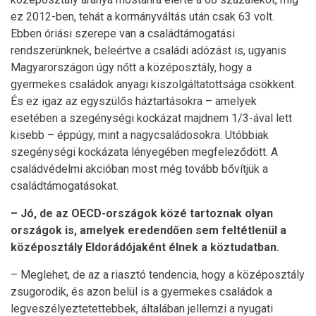
ez 2012-ben, tehát a kormányváltás után csak 63 volt.
Ebben óriási szerepe van a családtámogatási
rendszerünknek, beleértve a családi adózást is, ugyanis
Magyarországon úgy nőtt a középosztály, hogy a
gyermekes családok anyagi kiszolgáltatottsága csökkent.
És ez igaz az egyszülős háztartásokra – amelyek
esetében a szegénységi kockázat majdnem 1/3-ával lett
kisebb – éppúgy, mint a nagycsaládosokra. Utóbbiak
szegénységi kockázata lényegében megfeleződött. A
családvédelmi akcióban most még tovább bővítjük a
családtámogatásokat.
– Jó, de az OECD-országok közé tartoznak olyan
országok is, amelyek eredendően sem feltétlenül a
középosztály Eldorádójaként élnek a köztudatban.
– Meglehet, de az a riasztó tendencia, hogy a középosztály
zsugorodik, és azon belül is a gyermekes családok a
legveszélyeztetettebbek, általában jellemzi a nyugati