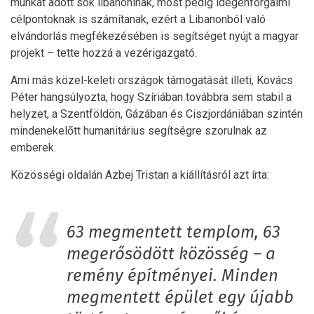
munkát adott sok libanoninak, most pedig idegenforgalmi
célpontoknak is számítanak, ezért a Libanonból való
elvándorlás megfékezésében is segítséget nyújt a magyar
projekt – tette hozzá a vezérigazgató.
Ami más közel-keleti országok támogatását illeti, Kovács
Péter hangsúlyozta, hogy Szíriában továbbra sem stabil a
helyzet, a Szentföldön, Gázában és Ciszjordániában szintén
mindenekelőtt humanitárius segítségre szorulnak az
emberek.
Közösségi oldalán Azbej Tristan a kiállításról azt írta:
63 megmentett templom, 63
megerősödött közösség – a
remény építményei. Minden
megmentett épület egy újabb