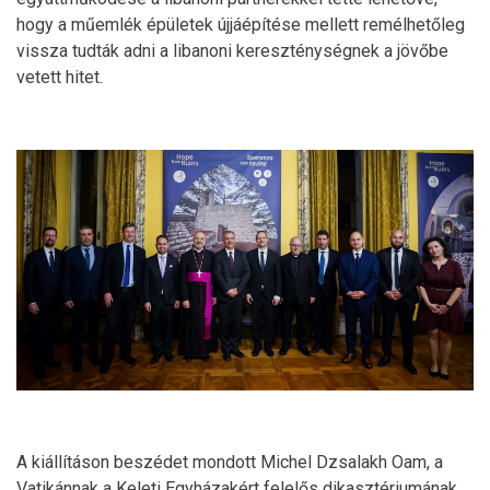
hogy a műemlék épületek újjáépítése mellett remélhetőleg
vissza tudták adni a libanoni kereszténységnek a jövőbe
vetett hitet.
A kiállításon beszédet mondott Michel Dzsalakh Oam, a
Vatikánnak a Keleti Egyházakért felelős dikasztériumának