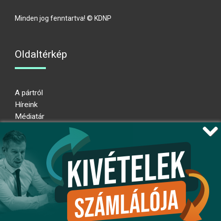
Minden jog fenntartva! © KDNP
Oldaltérkép
A pártról
Híreink
Médiatár
Impresszum
Adatkezelési nyilatkozat
Átláthatósági nyilatkozat
Ugrás az oldal tetejére
Kövessen minket!