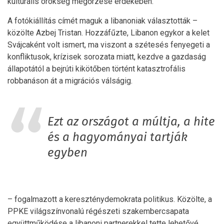
kulturális örökség megőrzése érdekében.
A fotókiállítás címét maguk a libanoniak választották –
közölte Azbej Tristan. Hozzáfűzte, Libanon egykor a kelet
Svájcaként volt ismert, ma viszont a szétesés fenyegeti a
konfliktusok, krízisek sorozata miatt, kezdve a gazdaság
állapotától a bejrúti kikötőben történt katasztrofális
robbanáson át a migrációs válságig.
Ezt az országot a múltja, a hite
és a hagyományai tartják
egyben
– fogalmazott a kereszténydemokrata politikus. Közölte, a
PPKE világszínvonalú régészeti szakembercsapata
együttműködése a libanoni partnerekkel tette lehetővé,