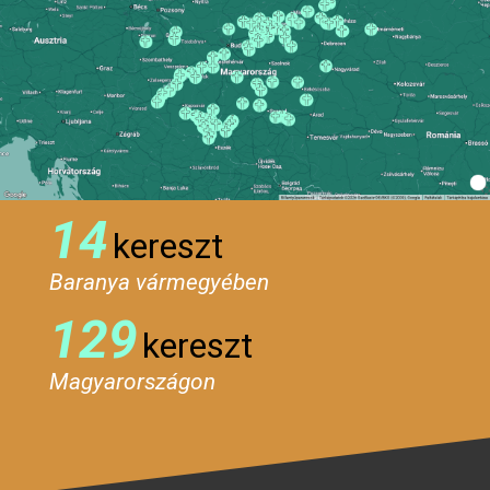
14
kereszt
Baranya vármegyében
129
kereszt
Magyarországon