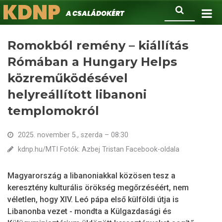
KDNP
Ugrás
Keresés
A családokért.
a
tartalomra
Romokból remény – kiállítás
Rómában a Hungary Helps
közreműködésével
helyreállított libanoni
templomokról
2025. november 5., szerda – 08:30
kdnp.hu/MTI Fotók: Azbej Tristan Facebook-oldala
Magyarország a libanoniakkal közösen tesz a
keresztény kulturális örökség megőrzéséért, nem
véletlen, hogy XIV. Leó pápa első külföldi útja is
Libanonba vezet - mondta a Külgazdasági és