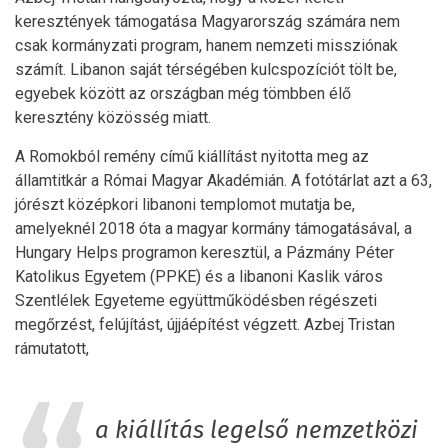
keresztények támogatása Magyarország számára nem
csak kormányzati program, hanem nemzeti missziónak
számít. Libanon saját térségében kulcspozíciót tölt be,
egyebek között az országban még tömbben élő
keresztény közösség miatt.
A Romokból remény című kiállítást nyitotta meg az
államtitkár a Római Magyar Akadémián. A fotótárlat azt a 63,
jórészt középkori libanoni templomot mutatja be,
amelyeknél 2018 óta a magyar kormány támogatásával, a
Hungary Helps programon keresztül, a Pázmány Péter
Katolikus Egyetem (PPKE) és a libanoni Kaslik város
Szentlélek Egyeteme együttműködésben régészeti
megőrzést, felújítást, újjáépítést végzett. Azbej Tristan
rámutatott,
a kiállítás legelső nemzetközi