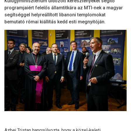
Külügyminisztérium üldözött keresztényeket segítő
programjaiért felelős államtitkára az MTI-nek a magyar
segítséggel helyreállított libanoni templomokat
bemutató római kiállítás kedd esti megnyitóján.
Azbej Tristan hangsúlyozta, hogy a közel-keleti