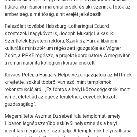
titkára, aki libanoni maronita érsek, és aki szerint a fotók az
emberiség, a méltóság, a hit erejét jelképezik.
Felszólalt továbbá Habsburg-Lotharingiai Eduard
szentszéki nagykövet is, Joseph Mukarjel, a kasliki
Szentlélek Egyetem rektora, Szárkisz Huri, a libanoni
kulturális minisztérium régészeti igazgatója és Vágner
Zsolt, a PPKE régésze, a projekt koordinátora. A megnyitón
a római maronita kollégium kórusa énekelt.
Kovács Péter, a Hungary Helps vezérigazgatója az MTI-nek
kifejtette: sokkal többről van szó, mint templomok
rekonstrukciójáról. „Ez fontos a helyi közösségeknek, mert
ismét életet ad az egész területnek, egyebek között
gazdaságilag”.
Megemlítette Aszmar Dzsebeil falu templomát, amely
Libanon legnépszerűbb esküvői helyszíne és a helyi
identitás megőrzését szolgálja. A templomok helyreállítása