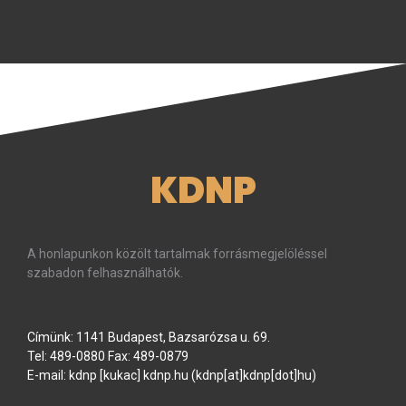
KDNP
A honlapunkon közölt tartalmak forrásmegjelöléssel
szabadon felhasználhatók.
Címünk: 1141 Budapest, Bazsarózsa u. 69.
Tel: 489-0880 Fax: 489-0879
E-mail:
kdnp
[kukac]
kdnp
.
hu
(kdnp[at]kdnp[dot]hu)