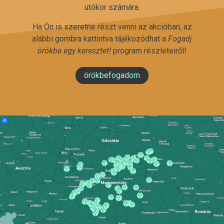
utókor számára.
Ha Ön is szeretne részt venni az akcióban, az
alábbi gombra kattintva tájékozódhat a
Fogadj
örökbe egy keresztet!
program részleteiről!
örökbefogadom