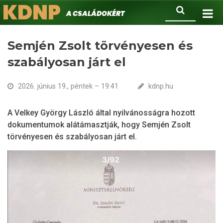
KDNP
Ugrás
Keresés
A családokért.
a
tartalomra
Semjén Zsolt törvényesen és
szabályosan járt el
2026. június 19., péntek – 19:41
kdnp.hu
A Velkey György László által nyilvánosságra hozott
dokumentumok alátámasztják, hogy Semjén Zsolt
törvényesen és szabályosan járt el.