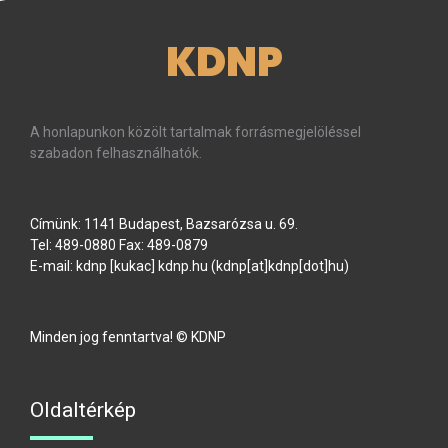
KDNP
A honlapunkon közölt tartalmak forrásmegjelöléssel
szabadon felhasználhatók.
Címünk: 1141 Budapest, Bazsarózsa u. 69.
Tel: 489-0880 Fax: 489-0879
E-mail:
kdnp
[kukac]
kdnp
.
hu
(kdnp[at]kdnp[dot]hu)
Minden jog fenntartva! © KDNP
Oldaltérkép