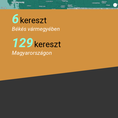
6
kereszt
Békés vármegyében
129
kereszt
Magyarországon