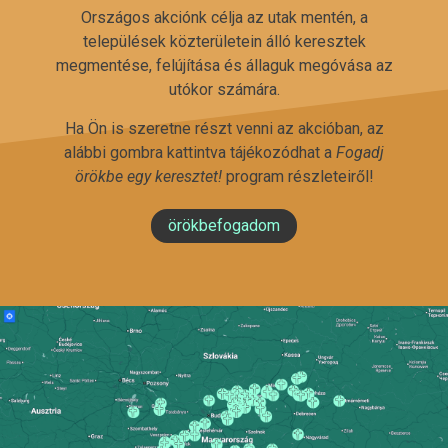
Országos akciónk célja az utak mentén, a
települések közterületein álló keresztek
megmentése, felújítása és állaguk megóvása az
utókor számára.
Ha Ön is szeretne részt venni az akcióban, az
alábbi gombra kattintva tájékozódhat a
Fogadj
örökbe egy keresztet!
program részleteiről!
örökbefogadom