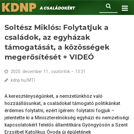
KDNP
Ugrás
Keresés
A családokért.
a
tartalomra
Soltész Miklós: Folytatjuk a
családok, az egyházak
támogatását, a közösségek
megerősítését + VIDEÓ
2025. december 11., csütörtök – 13:31
kdnp.hu/MTI
A kereszténységünket, a nemzetünkhöz való
hozzáállásunkat, a családokat támogató politikánkat
érdemes folytatni, ezért ígérem: folytatni fogjuk –
jelentette ki a Miniszterelnökség egyházi és nemzetiségi
kapcsolatokért felelős államtitkára Gyöngyösön a Szent
Erzsébet Katolikus Óvoda új épületének