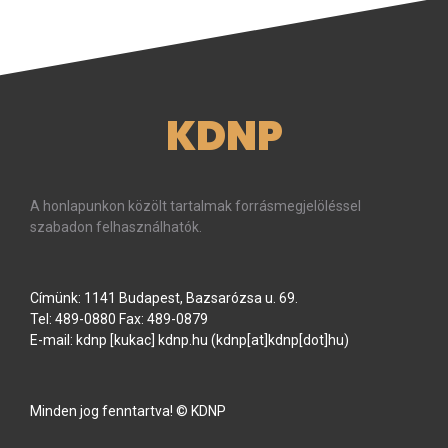
KDNP
A honlapunkon közölt tartalmak forrásmegjelöléssel
szabadon felhasználhatók.
Címünk: 1141 Budapest, Bazsarózsa u. 69.
Tel: 489-0880 Fax: 489-0879
E-mail:
kdnp
[kukac]
kdnp
.
hu
(kdnp[at]kdnp[dot]hu)
Minden jog fenntartva! © KDNP