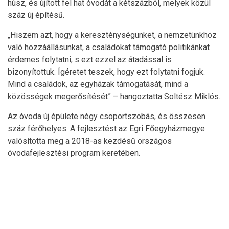
húsz, és újított fel hat óvodát a kétszázból, melyek közül
száz új építésű.
„Hiszem azt, hogy a kereszténységünket, a nemzetünkhöz
való hozzáállásunkat, a családokat támogató politikánkat
érdemes folytatni, s ezt ezzel az átadással is
bizonyítottuk. Ígéretet teszek, hogy ezt folytatni fogjuk.
Mind a családok, az egyházak támogatását, mind a
közösségek megerősítését” – hangoztatta Soltész Miklós.
Az óvoda új épülete négy csoportszobás, és összesen
száz férőhelyes. A fejlesztést az Egri Főegyházmegye
valósította meg a 2018-as kezdésű országos
óvodafejlesztési program keretében.