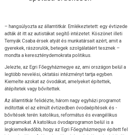
– hangsúlyozta az államtitkár. Emlékeztetett: egy évtizede
adták át itt az autistákat segítő intézetet. Köszönet illeti
Ternyák Csaba érsek atyát és munkatársait azért, amit a
gyerekek, rászorulók, betegek szolgálatáért tesznek –
mondta a kereszténydemokrata politikus.
Jelezte, az Egri Főegyházmegye az, ami országon belül a
legtöbb nevelési, oktatási intézményt tartja egyben.
Kiemelte azokat az óvodákat, amelyeket építettek,
átépítetek vagy bővítettek.
Az államtitkár felidézte, három nagy egyházi programot
indítottak el az elmúlt évtizedben óvodaépítések és -
bővítések terén: katolikus, református és evangélikus
programokat. A katolikus óvodaprogramon belül is a
legkiemelkedőbb, hogy az Egri Főegyházmegye épített fel