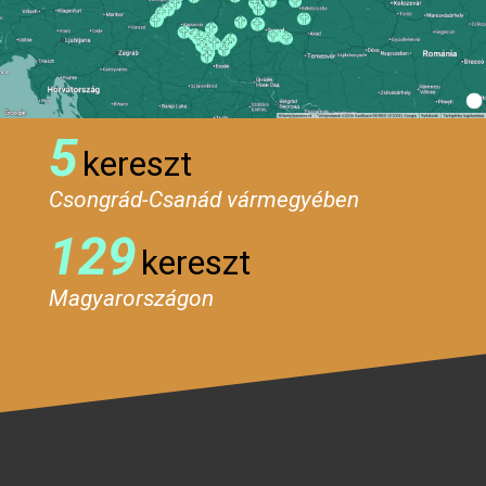
5
kereszt
Csongrád-Csanád vármegyében
129
kereszt
Magyarországon