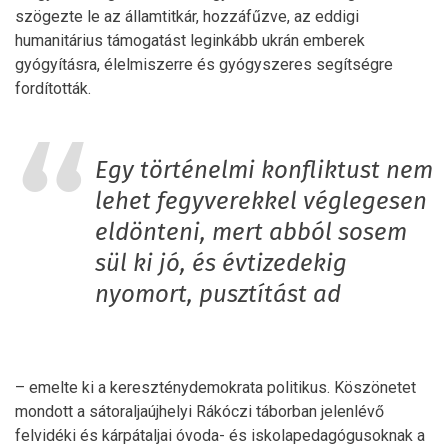
szögezte le az államtitkár, hozzáfűzve, az eddigi
humanitárius támogatást leginkább ukrán emberek
gyógyításra, élelmiszerre és gyógyszeres segítségre
fordították.
Egy történelmi konfliktust nem
lehet fegyverekkel véglegesen
eldönteni, mert abból sosem
sül ki jó, és évtizedekig
nyomort, pusztítást ad
– emelte ki a kereszténydemokrata politikus. Köszönetet
mondott a sátoraljaújhelyi Rákóczi táborban jelenlévő
felvidéki és kárpátaljai óvoda- és iskolapedagógusoknak a