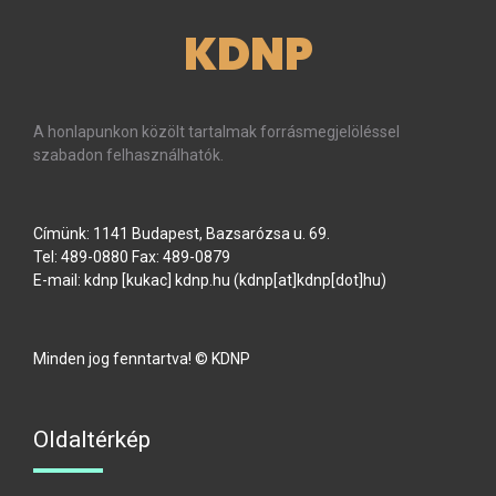
KDNP
A honlapunkon közölt tartalmak forrásmegjelöléssel
szabadon felhasználhatók.
Címünk: 1141 Budapest, Bazsarózsa u. 69.
Tel: 489-0880 Fax: 489-0879
E-mail:
kdnp
[kukac]
kdnp
.
hu
(kdnp[at]kdnp[dot]hu)
Minden jog fenntartva! © KDNP
Oldaltérkép