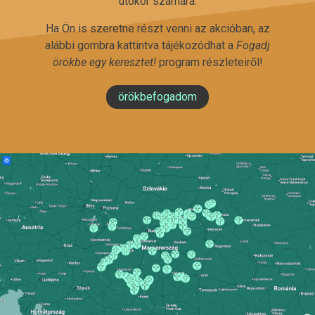
utókor számára.
Ha Ön is szeretne részt venni az akcióban, az
alábbi gombra kattintva tájékozódhat a
Fogadj
örökbe egy keresztet!
program részleteiről!
örökbefogadom