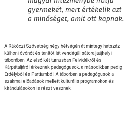
magyar intézménybe íratja
gyermekét, mert értékelik azt
a minőséget, amit ott kapnak.
A Rákóczi Szövetség négy hétvégén át mintegy hatszáz
külhoni óvónőt és tanítót lát vendégül sátoraljaújhelyi
táborában. Az első két turnusban Felvidékről és
Kárpátaljáról érkeznek pedagógusok, a másodikban pedig
Erdélyből és Partiumból. A táborban a pedagógusok a
szakmai előadások mellett kulturális programokon és
kirándulásokon is részt vesznek.