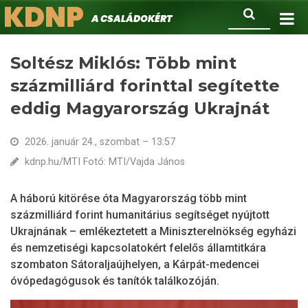
KDNP
Ugrás
Keresés
A családokért.
a
tartalomra
Soltész Miklós: Több mint
százmilliárd forinttal segítette
eddig Magyarország Ukrajnát
2026. január 24., szombat – 13:57
kdnp.hu/MTI Fotó: MTI/Vajda János
A háború kitörése óta Magyarország több mint
százmilliárd forint humanitárius segítséget nyújtott
Ukrajnának – emlékeztetett a Miniszterelnökség egyházi
és nemzetiségi kapcsolatokért felelős államtitkára
szombaton Sátoraljaújhelyen, a Kárpát-medencei
óvópedagógusok és tanítók találkozóján.