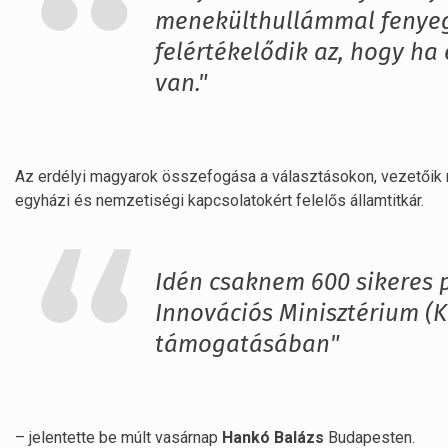
menekülthullámmal fenyege
felértékelődik az, hogy ha
van."
Az erdélyi magyarok összefogása a választásokon, vezetőik mel
egyházi és nemzetiségi kapcsolatokért felelős államtitkár.
Idén csaknem 600 sikeres p
Innovációs Minisztérium (
támogatásában"
– jelentette be múlt vasárnap
Hankó Balázs
Budapesten.