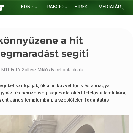
KDNP
FRAKCIÓ
HÍREK
MÉDIATÁR
KAPCSOLAT
 könnyűzene a hit
megmaradást segíti
 MTI, Fotó: Soltész Miklós Facebook-oldala
et szolgálják, ők a hit közvetítői is és a magyar
yházi és nemzetiségi kapcsolatokért felelős államtitkára,
zent János templomban, a szeplőtelen fogantatás