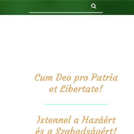
Keresés
Cum Deo pro Patria
et Libertate!
Istennel a Hazáért
és a Szabadságért!