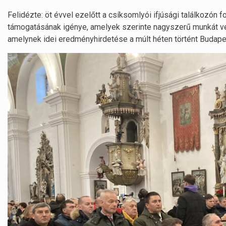
Felidézte: öt évvel ezelőtt a csíksomlyói ifjúsági találkozón
támogatásának igénye, amelyek szerinte nagyszerű munkát vége
amelynek idei eredményhirdetése a múlt héten történt Budape