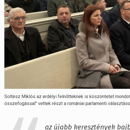
Soltész Miklós az erdélyi felnőtteknek is köszöntetet mondo
összefogással" vettek részt a romániai parlamenti választáso
az újabb keresztények bajb