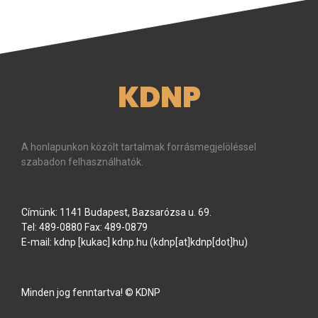
KDNP
A honlapunkon közölt tartalmak forrásmegjelöléssel
szabadon felhasználhatók.
Címünk: 1141 Budapest, Bazsarózsa u. 69.
Tel: 489-0880 Fax: 489-0879
E-mail:
kdnp
[kukac]
kdnp
.
hu
(kdnp[at]kdnp[dot]hu)
Minden jog fenntartva! © KDNP