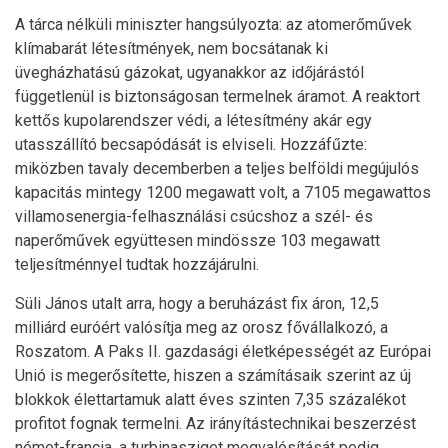
A tárca nélküli miniszter hangsúlyozta: az atomerőművek
klímabarát létesítmények, nem bocsátanak ki
üvegházhatású gázokat, ugyanakkor az időjárástól
függetlenül is biztonságosan termelnek áramot. A reaktort
kettős kupolarendszer védi, a létesítmény akár egy
utasszállító becsapódását is elviseli. Hozzáfűzte:
miközben tavaly decemberben a teljes belföldi megújulós
kapacitás mintegy 1200 megawatt volt, a 7105 megawattos
villamosenergia-felhasználási csúcshoz a szél- és
naperőművek együttesen mindössze 103 megawatt
teljesítménnyel tudtak hozzájárulni.
Süli János utalt arra, hogy a beruházást fix áron, 12,5
milliárd euróért valósítja meg az orosz fővállalkozó, a
Roszatom. A Paks II. gazdasági életképességét az Európai
Unió is megerősítette, hiszen a számításaik szerint az új
blokkok élettartamuk alatt éves szinten 7,35 százalékot
profitot fognak termelni. Az irányítástechnikai beszerzést
német-francia, a turbinasziget megvalósítását pedig