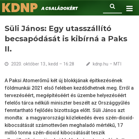
KDNP
Ugrás
Keresés
A családokért.
a
tartalomra
Süli János: Egy utasszállító
becsapódását is kibírná a Paks
II.
2020. október 13., kedd – 16:28
kdnp.hu – MTI
A Paksi Atomerőmű két új blokkjának építkezésének
földmunkái 2021 első felében kezdődhetnek meg. Erről a
tervezéséért, megépítéséért és üzembe helyezéséért
felelős tárca nélküli miniszter beszélt az Országgyűlés
fenntartható fejlődés bizottsága előtt. Süli János azt
mondta: a magyarországi közlekedés éves szén-dioxid-
kibocsátását számottevően meghaladó mértékű, 17
millió tonna szén-dioxid kibocsátását teszik