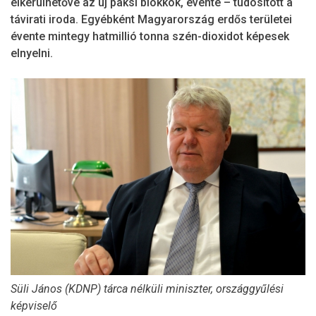
elkerülhetővé az új paksi blokkok, évente – tudósított a
távirati iroda. Egyébként Magyarország erdős területei
évente mintegy hatmillió tonna szén-dioxidot képesek
elnyelni.
Süli János (KDNP) tárca nélküli miniszter, országgyűlési
képviselő