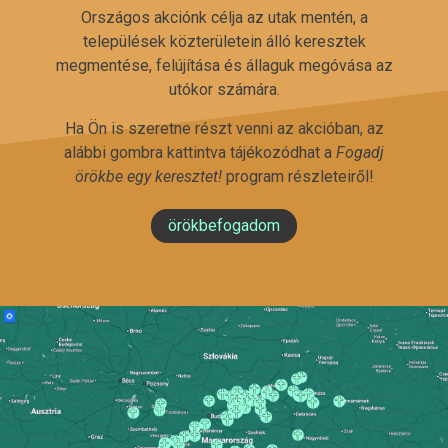
Országos akciónk célja az utak mentén, a
települések közterületein álló keresztek
megmentése, felújítása és állaguk megóvása az
utókor számára.
Ha Ön is szeretne részt venni az akcióban, az
alábbi gombra kattintva tájékozódhat a
Fogadj
örökbe egy keresztet!
program részleteiről!
örökbefogadom