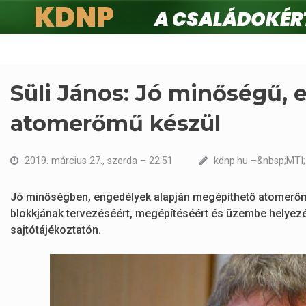
KDNP
A családokért.
Ugrás
a
tartalomra
Süli János: Jó minőségű,
atomerőmű készül
2019. március 27., szerda – 22:51
kdnp.hu –&nbsp;MTI; 
Jó minőségben, engedélyek alapján megépíthető atomerőm
blokkjának tervezéséért, megépítéséért és üzembe helyezé
sajtótájékoztatón.