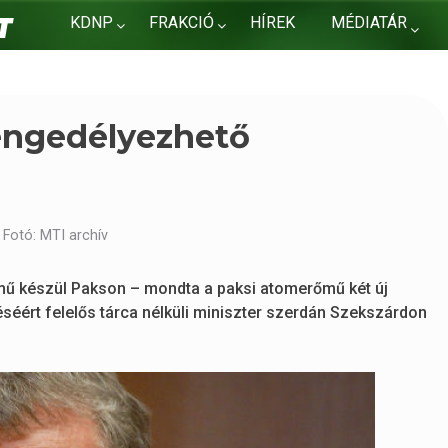
KDNP
FRAKCIÓ
HÍREK
MÉDIATÁR
KAPCSOLAT
 engedélyezhető
Fotó: MTI archív
ű készül Pakson – mondta a paksi atomerőmű két új
séért felelős tárca nélküli miniszter szerdán Szekszárdon