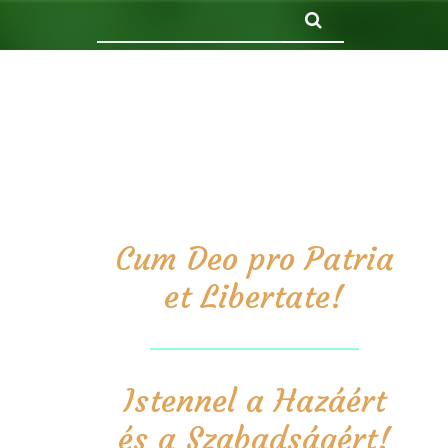
Keresés
Cum Deo pro Patria
et Libertate!
Istennel a Hazáért
és a Szabadságért!