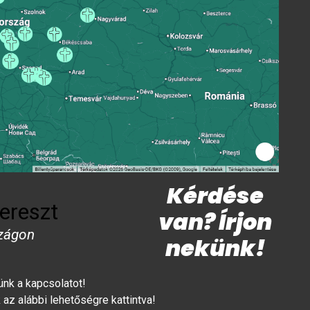
Kérdése
ereszt
van? Írjon
zágon
nekünk!
lünk a kapcsolatot!
az alábbi lehetőségre kattintva!