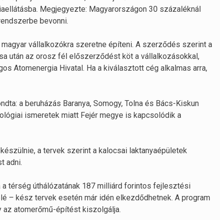
iaellátásba. Megjegyezte: Magyarországon 30 százaléknál
 rendszerbe bevonni.
agyar vállalkozókra szeretne építeni. A szerződés szerint a
sa után az orosz fél előszerződést köt a vállalkozásokkal,
os Atomenergia Hivatal. Ha a kiválasztott cég alkalmas arra,
lmondta: a beruházás Baranya, Somogy, Tolna és Bács-Kiskun
ológiai ismeretek miatt Fejér megye is kapcsolódik a
készülnie, a tervek szerint a kalocsai laktanyaépületek
t adni.
 térség úthálózatának 187 milliárd forintos fejlesztési
elé – kész tervek esetén már idén elkezdődhetnek. A program
gy az atomerőmű-építést kiszolgálja.