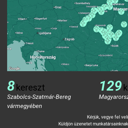
8
129
kereszt
k
Szabolcs-Szatmár-Bereg
Magyarors
vármegyében
Kérjük, vegye fel ve
Küldjön üzenetet munkatársainknak 