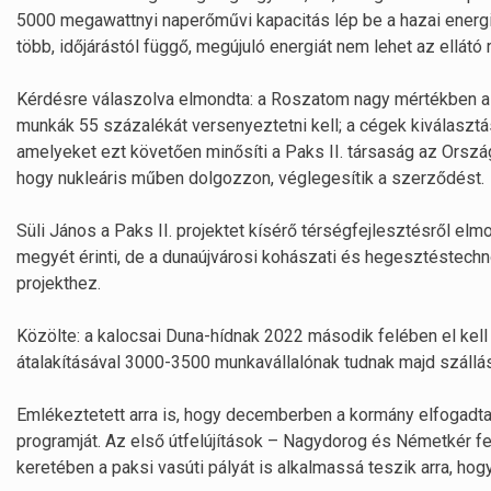
5000 megawattnyi naperőművi kapacitás lép be a hazai energ
több, időjárástól függő, megújuló energiát nem lehet az ellátó
Kérdésre válaszolva elmondta: a Roszatom nagy mértékben a m
munkák 55 százalékát versenyeztetni kell; a cégek kiválasztá
amelyeket ezt követően minősíti a Paks II. társaság az Ország
hogy nukleáris műben dolgozzon, véglegesítik a szerződést.
Süli János a Paks II. projektet kísérő térségfejlesztésről e
megyét érinti, de a dunaújvárosi kohászati és hegesztéstechn
projekthez.
Közölte: a kalocsai Duna-hídnak 2022 második felében el kell 
átalakításával 3000-3500 munkavállalónak tudnak majd szállás
Emlékeztetett arra is, hogy decemberben a kormány elfogadta a
programját. Az első útfelújítások – Nagydorog és Németkér f
keretében a paksi vasúti pályát is alkalmassá teszik arra, ho