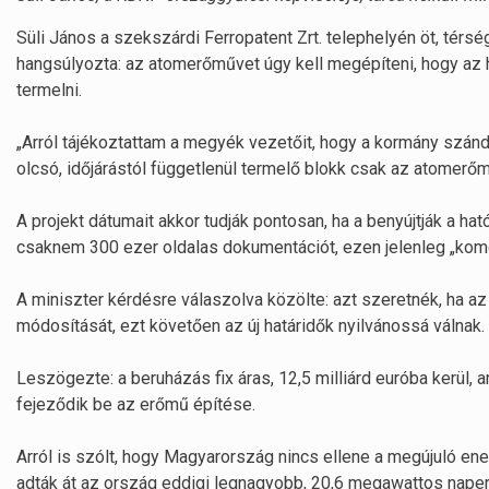
Süli János a szekszárdi Ferropatent Zrt. telephelyén öt, tér
hangsúlyozta: az atomerőművet úgy kell megépíteni, hogy az h
termelni.
„Arról tájékoztattam a megyék vezetőit, hogy a kormány szán
olcsó, időjárástól függetlenül termelő blokk csak az atomerőm
A projekt dátumait akkor tudják pontosan, ha a benyújtják a 
csaknem 300 ezer oldalas dokumentációt, ezen jelenleg „kom
A miniszter kérdésre válaszolva közölte: azt szeretnék, ha az 
módosítását, ezt követően az új határidők nyilvánossá válnak.
Leszögezte: a beruházás fix áras, 12,5 milliárd euróba kerül, 
fejeződik be az erőmű építése.
Arról is szólt, hogy Magyarország nincs ellene a megújuló en
adták át az ország eddigi legnagyobb, 20,6 megawattos naper