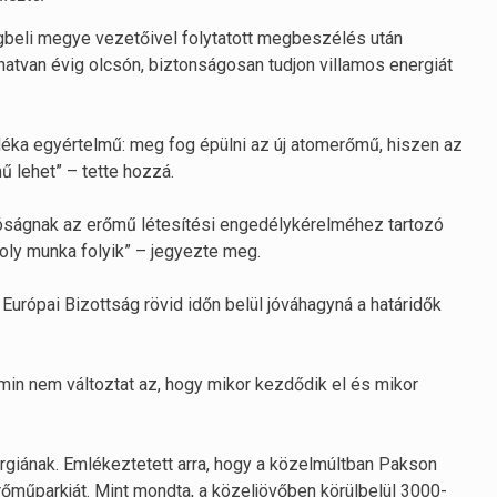
ségbeli megye vezetőivel folytatott megbeszélés után
atvan évig olcsón, biztonságosan tudjon villamos energiát
déka egyértelmű: meg fog épülni az új atomerőmű, hiszen az
ű lehet” – tette hozzá.
hatóságnak az erőmű létesítési engedélykérelméhez tartozó
oly munka folyik” – jegyezte meg.
Európai Bizottság rövid időn belül jóváhagyná a határidők
amin nem változtat az, hogy mikor kezdődik el és mikor
ergiának. Emlékeztetett arra, hogy a közelmúltban Pakson
őműparkját. Mint mondta, a közeljövőben körülbelül 3000-