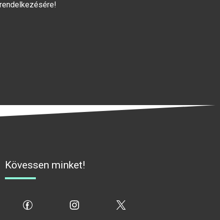
 rendelkezésére!
Kövessen minket!
fb
ig
x