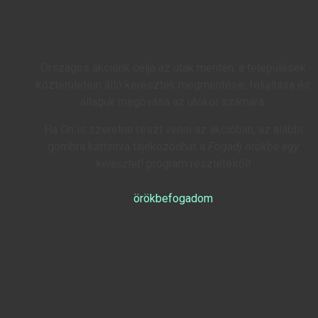
Országos akciónk célja az utak mentén, a települések
közterületein álló keresztek megmentése, felújítása és
állaguk megóvása az utókor számára.
Ha Ön is szeretne részt venni az akcióban, az alábbi
gombra kattintva tájékozódhat a
Fogadj örökbe egy
keresztet!
program részleteiről!
örökbefogadom