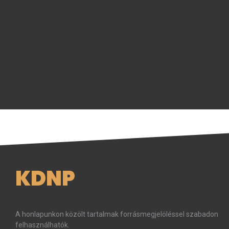
KDNP
A honlapunkon közölt tartalmak forrásmegjelöléssel szabadon
felhasználhatók.