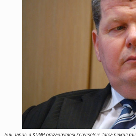
Süli János, a KDNP országgyűlési képviselője, tárca nélküli mi