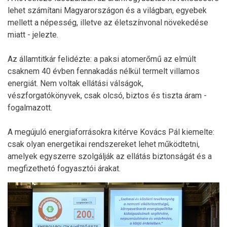
lehet számítani Magyarországon és a világban, egyebek
mellett a népesség, illetve az életszínvonal növekedése
miatt - jelezte.
Az államtitkár felidézte: a paksi atomerőmű az elmúlt
csaknem 40 évben fennakadás nélkül termelt villamos
energiát. Nem voltak ellátási válságok,
vészforgatókönyvek, csak olcsó, biztos és tiszta áram -
fogalmazott.
A megújuló energiaforrásokra kitérve Kovács Pál kiemelte:
csak olyan energetikai rendszereket lehet működtetni,
amelyek egyszerre szolgálják az ellátás biztonságát és a
megfizethetó fogyasztói árakat.