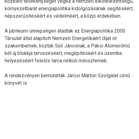
közéleti tevékenységet végez a nemzeti elkötelezettségű,
környezetbarát energiapolitika kidolgozásának segítéséért,
népszerűsítéséért és védelméért, a közjó érdekében.
A jubileumi ünnepségen átadták az Energiapolitika 2000
Társulat által alapított Nemzeti Energetikáért díjat öt
szakembernek, köztük Süli Jánosnak, a Paksi Atomerőmű
két új blokkja tervezéséért, megépítéséért és üzembe
helyezéséért felelős tárca nélküli miniszternek.
A rendezvényen bemutatták Járosi Márton Szolgálat című
könyvét is.