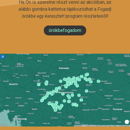
Ha Ön is szeretne részt venni az akcióban, az
alábbi gombra kattintva tájékozódhat a
Fogadj
örökbe egy keresztet!
program részleteiről!
örökbefogadom