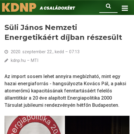
KDNP
Ugrás
Keresés
A családokért.
a
tartalomra
Süli János Nemzeti
Energetikáért díjban részesült
2020. szeptember 22., kedd – 07:13
kdnp.hu – MTI
Az import sosem lehet annyira megbízható, mint egy
hazai energiaforrás - hangsúlyozta Kovács Pál, a paksi
atomerőmű kapacitásának fenntartásáért felelős
államtitkár a 20 éve alapított Energiapolitika 2000
Társulat jubileumi rendezvényén hétfőn Budapesten.