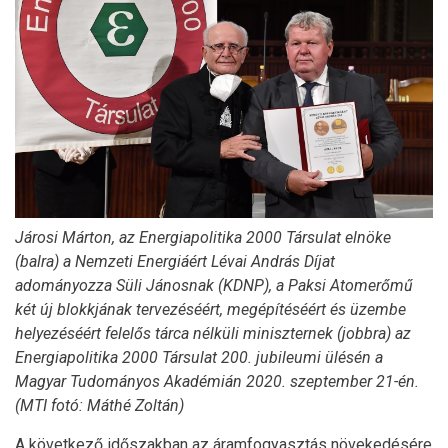
Járosi Márton, az Energiapolitika 2000 Társulat elnöke
(balra) a Nemzeti Energiáért Lévai András Díjat
adományozza Süli Jánosnak (KDNP), a Paksi Atomerőmű
két új blokkjának tervezéséért, megépítéséért és üzembe
helyezéséért felelős tárca nélküli miniszternek (jobbra) az
Energiapolitika 2000 Társulat 200. jubileumi ülésén a
Magyar Tudományos Akadémián 2020. szeptember 21-én.
(MTI fotó: Máthé Zoltán)
A következő időszakban az áramfogyasztás növekedésére