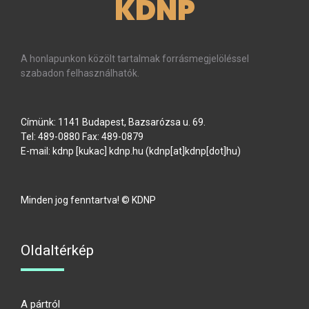
KDNP
A honlapunkon közölt tartalmak forrásmegjelöléssel
szabadon felhasználhatók.
Címünk: 1141 Budapest, Bazsarózsa u. 69.
Tel: 489-0880 Fax: 489-0879
E-mail:
kdnp
[kukac]
kdnp
.
hu
(kdnp[at]kdnp[dot]hu)
Minden jog fenntartva! © KDNP
Oldaltérkép
A pártról