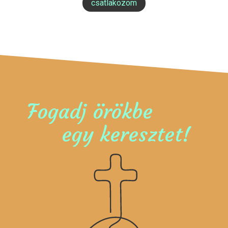
csatlakozom
Fogadj örökbe
egy keresztet!