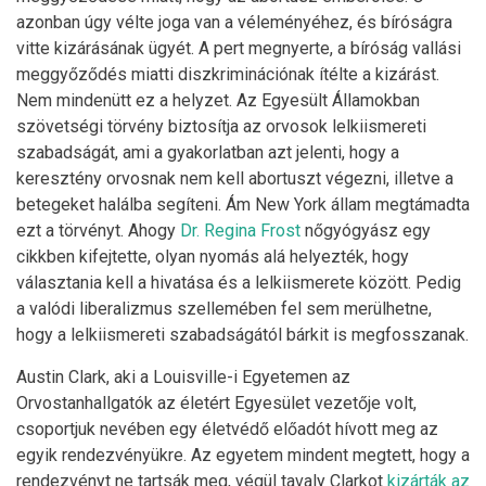
azonban úgy vélte joga van a véleményéhez, és bíróságra
vitte kizárásának ügyét. A pert megnyerte, a bíróság vallási
meggyőződés miatti diszkriminációnak ítélte a kizárást.
Nem mindenütt ez a helyzet. Az Egyesült Államokban
szövetségi törvény biztosítja az orvosok lelkiismereti
szabadságát, ami a gyakorlatban azt jelenti, hogy a
keresztény orvosnak nem kell abortuszt végezni, illetve a
betegeket halálba segíteni. Ám New York állam megtámadta
ezt a törvényt. Ahogy
Dr. Regina Frost
nőgyógyász egy
cikkben kifejtette, olyan nyomás alá helyezték, hogy
választania kell a hivatása és a lelkiismerete között. Pedig
a valódi liberalizmus szellemében fel sem merülhetne,
hogy a lelkiismereti szabadságától bárkit is megfosszanak.
Austin Clark, aki a Louisville-i Egyetemen az
Orvostanhallgatók az életért Egyesület vezetője volt,
csoportjuk nevében egy életvédő előadót hívott meg az
egyik rendezvényükre. Az egyetem mindent megtett, hogy a
rendezvényt ne tartsák meg, végül tavaly Clarkot
kizárták az