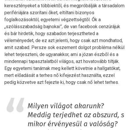
keresztényeket a többiektől, és megpróbálják a társadalom
perifériájára szorítani őket, eltiltani bizonyos
foglalkozásoktól, egyetemi végzettségtől. Ők a
„szólásszabadság bajnokai”, de van facebook cenzúrájuk
és bár hirdetik, hogy szabadon terjesztheted a
véleményedet, de ez azt jelenti, hogy csak azt mondhatod,
amit szabad. Persze sok eszement dolgot probléma nélkül
lehet terjeszteni, de ugyanakkor, ami a józan észből és a
mindennapi tapasztalatból világos, azt hovatovább tiltják.
Egy egyetemi tanárnak meg kellett követnie a hallgatókat,
mert előadását a terhes nő kifejezést használta, ezzel
pedig közvetve azt fejezte ki, hogy csak nő lehet terhes.
Milyen világot akarunk?
Meddig terjedhet az abszurd, s
mikor érvényesül a valóság?