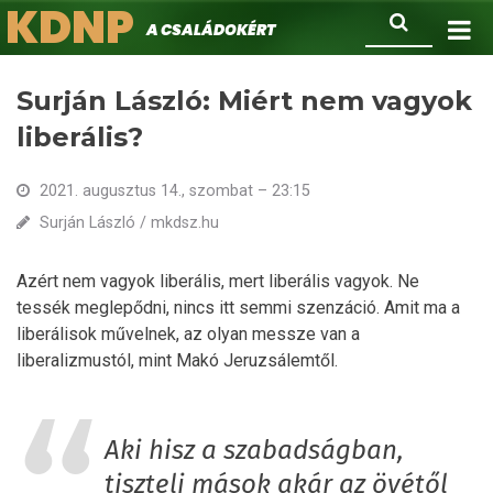
KDNP
Ugrás
Keresés
A családokért.
a
tartalomra
Surján László: Miért nem vagyok
liberális?
2021. augusztus 14., szombat – 23:15
Surján László / mkdsz.hu
Azért nem vagyok liberális, mert liberális vagyok. Ne
tessék meglepődni, nincs itt semmi szenzáció. Amit ma a
liberálisok művelnek, az olyan messze van a
liberalizmustól, mint Makó Jeruzsálemtől.
Aki hisz a szabadságban,
tiszteli mások akár az övétől