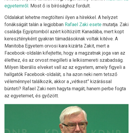
egyetemről.
Most ő is bírósághoz fordult.
Oldalakat lehetne megtölteni ilyen a hírekkel. A helyzet
fonákságát talán a legjobban
Rafael Zaki esete
mutatja. Zaki
családja Egyiptomból azért költözött Kanadába, mert kopt
keresztényként gyakran támadásoknak voltak kitéve. A
Manitoba Egyetem orvosi kara kizárta Zakit, mert a
Facebook-oldalán kifejtette, hogy a magzatnak joga van az
élethez, és az orvost megilleti a lelkiismereti szabadság.
Milyen liberális elveket vall az az egyetem, amely figyeli a
hallgatók Facebook-oldalát, s ha azon neki nem tetsző
véleménnyel találkozik, akkor a „vétkest” kizárással
bünteti? Rafael Zaki nem hagyta magát, hanem perbe fogta
az egyetemet, és győzött.