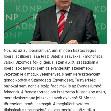
Nos, ez az a „liberalizmus”, ami minden tisztességes
liberálist illiberálissá tesz. Játék a szavakkal - mondhatja
valaki. Bizonyos fokig igen. Hiszen a XIX. században a
liberálisok távolról sem az evangélium szelleméből
vezették le a maguk véleményét, s nem keresztényként
gondolkodtak a Szabadság, Egyenlőség, Testvériség
bajnokai sem, noha e szép fogalmak is az Evangéliumból
fakadnak. A francia forradalom is terrorba fulladt, épp azért,
mert elválasztotta jelszavait azok gyökerétől. Most a
történelem ismétli önmagát. A megkülönböztetés
tilalmának sztahanovistái durván megkülönböztetik a