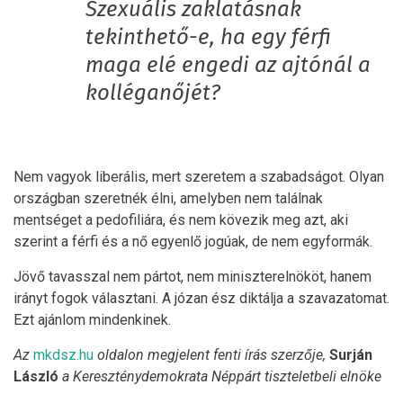
Szexuális zaklatásnak
tekinthető-e, ha egy férfi
maga elé engedi az ajtónál a
kolléganőjét?
Nem vagyok liberális, mert szeretem a szabadságot. Olyan
országban szeretnék élni, amelyben nem találnak
mentséget a pedofiliára, és nem kövezik meg azt, aki
szerint a férfi és a nő egyenlő jogúak, de nem egyformák.
Jövő tavasszal nem pártot, nem miniszterelnököt, hanem
irányt fogok választani. A józan ész diktálja a szavazatomat.
Ezt ajánlom mindenkinek.
Az
mkdsz.hu
oldalon megjelent fenti írás szerzője,
Surján
László
a Kereszténydemokrata Néppárt tiszteletbeli elnöke