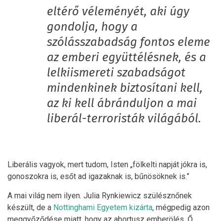
eltérő véleményét, aki úgy
gondolja, hogy a
szólásszabadság fontos eleme
az emberi együttélésnek, és a
lelkiismereti szabadságot
mindenkinek biztosítani kell,
az ki kell ábránduljon a mai
liberál-terroristák világából.
Liberális vagyok, mert tudom, Isten „fölkelti napját jókra is,
gonoszokra is, esőt ad igazaknak is, bűnösöknek is.”
A mai világ nem ilyen. Julia Rynkiewicz szülésznőnek
készült, de a
Nottinghami Egyetem kizárta
, mégpedig azon
meggyőződése miatt, hogy az abortusz emberölés. Ő