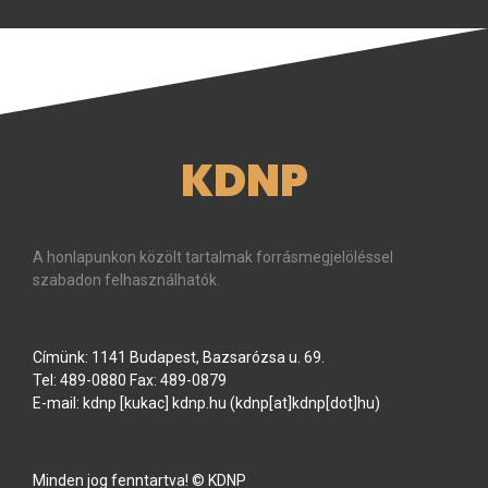
KDNP
A honlapunkon közölt tartalmak forrásmegjelöléssel
szabadon felhasználhatók.
Címünk: 1141 Budapest, Bazsarózsa u. 69.
Tel: 489-0880 Fax: 489-0879
E-mail:
kdnp
[kukac]
kdnp
.
hu
(kdnp[at]kdnp[dot]hu)
Minden jog fenntartva! © KDNP