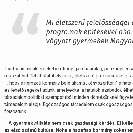
Mi életszerű felelősséggel
programok építésével akar
vágyott gyermekek Magya
Pontosan annak érdekében, hogy gazdaságilag, pénzügyileg az
rosszabbul. Tehát stabil elvi alap, életszerű programok és pra
–, hogy a nemzeti kormány bele akarná „kényszeríteni” a fiata
és lehetőségeket adunk, amelyekkel a fiatalok szabadok élhet
társadalompolitikai szempontból minden döntésünknél figyele
társadalom alapja. Egészséges társadalom csak egészséges c
feladatunk.
– A gyermekvállalás nem csak gazdasági kérdés. El kell
az első számú kultúra. Noha a hazafias kormány sokat t