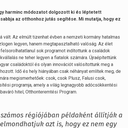
gy harminc módozatot dolgozott ki és léptetett
bbja az otthonhoz jutás segítése. Mi mutatja, hogy ez
 vált. Az elmúlt tizenhat évben a nemzeti kormány hatalmas
zlogen legyen, hanem megtapasztalható valóság. Az élet
felsorolhatatlanul sok programot indítottunk a családok
állalás ne teher legyen a fiatalok számára. Újraépítettünk
gyar családoktól és olyan innovációt valósítottunk meg a
hozott. Idő és hely hiányában csak néhányat említek meg, de
ámára megismerhetőek: csok, csok Plusz, Falusi csok,
ési programja, amely a világ legnagyobb adócsökkentési
abaváró hitel, Otthonteremtési Program.
 számos régiójában példaként állítják a
elmondhatjuk azt is, hogy ez nem egy