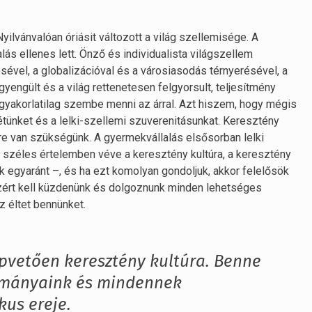
ilvánvalóan óriásit változott a világ szellemisége. A
lás ellenes lett. Önző és individualista világszellem
ésével, a globalizációval és a városiasodás térnyerésével, a
engült és a világ rettenetesen felgyorsult, teljesítmény
e gyakorlatilag szembe menni az árral. Azt hiszem, hogy mégis
étünket és a lelki-szellemi szuverenitásunkat. Keresztény
 van szükségünk. A gyermekvállalás elsősorban lelki
 széles értelemben véve a keresztény kultúra, a keresztény
k egyaránt –, és ha ezt komolyan gondoljuk, akkor felelősök
Ezért kell küzdenünk és dolgoznunk minden lehetséges
 éltet bennünket.
pvetően keresztény kultúra. Benne
ományaink és mindennek
kus ereje.