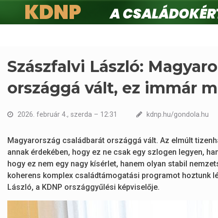
KDNP
A családokért.
Ugrás
a
tartalomra
Szászfalvi László: Magyar
országgá vált, ez immár m
2026. február 4., szerda – 12:31
kdnp.hu/gondola.hu
Magyarország családbarát országgá vált. Az elmúlt tizenh
annak érdekében, hogy ez ne csak egy szlogen legyen, h
hogy ez nem egy nagy kísérlet, hanem olyan stabil nemzet
koherens komplex családtámogatási programot hoztunk létr
László, a KDNP országgyűlési képviselője.