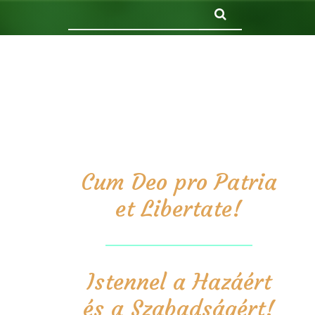
Keresés
Cum Deo pro Patria
et Libertate!
Istennel a Hazáért
és a Szabadságért!