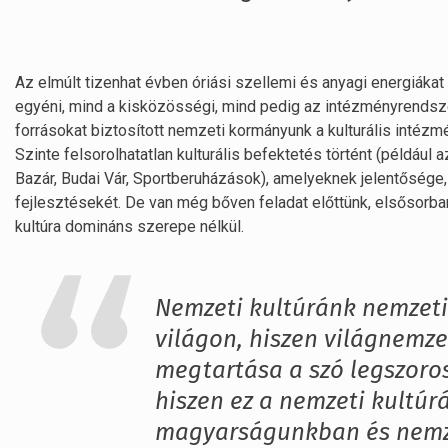
Az elmúlt tizenhat évben óriási szellemi és anyagi energiákat
egyéni, mind a kisközösségi, mind pedig az intézményrendsz
forrásokat biztosított nemzeti kormányunk a kulturális intézmén
Szinte felsorolhatatlan kulturális befektetés történt (példáu
Bazár, Budai Vár, Sportberuházások), amelyeknek jelentősége,
fejlesztésekét. De van még bőven feladat előttünk, elsősorb
kultúra domináns szerepe nélkül.
Nemzeti kultúránk nemzeti
világon, hiszen világnemze
megtartása a szó legszoro
hiszen ez a nemzeti kultúr
magyarságunkban és nemz