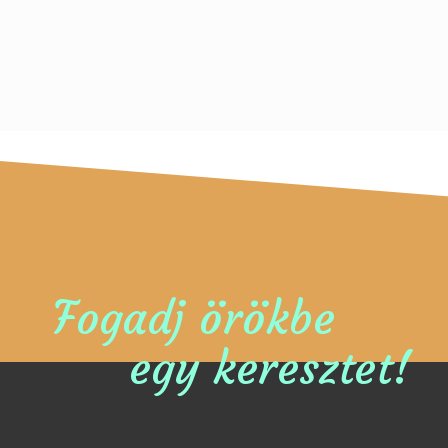
Fogadj örökbe
egy keresztet!