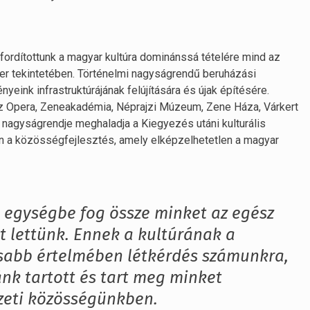
 fordítottunk a magyar kultúra dominánssá tételére mind az
er tekintetében. Történelmi nagyságrendű beruházási
yeink infrastruktúrájának felújítására és újak építésére.
l az Opera, Zeneakadémia, Néprajzi Múzeum, Zene Háza, Várkert
 nagyságrendje meghaladja a Kiegyezés utáni kulturális
an a közösségfejlesztés, amely elképzelhetetlen a magyar
 egységbe fog össze minket az egész
t lettünk. Ennek a kultúrának a
sabb értelmében létkérdés számunkra,
ánk tartott és tart meg minket
eti közösségünkben.