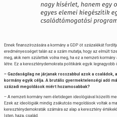
nagy kísérlet, hanem egy 
egyes elemei kiegészítik 
családtámogatási programo
Ennek finanszírozására a kormány a GDP öt százalékát fordítj
eredményességet talán az a szám mutatja, hogy az elmúlt tiz
meg, akik nem születtek volna meg, ha ez a nemzeti kormány á
létre. Ez a kereszténydemokrata politikánk egyik legnagyobb 
– Gazdaságilag ne járjanak rosszabbul azok a családok, 
kormány egyik célja. A brutális gyermektelenségi adó m
századi megoldások miért hozamosabbak?
– A nemzeti kormány nem életidegen ideológiával közelíti meg 
Ezek az ideológiák mindig zsákutcás megoldások voltak a ma
kereszténydemokraták számára az alap a keresztény értékekbe
Isten, haza, család.