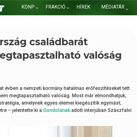
KDNP
FRAKCIÓ
HÍREK
MÉDIATÁR
KAPCSOLAT
ország családbarát
egtapasztalható valóság
at évben a nemzeti kormány hatalmas erőfeszítéseket tett
anem megtapasztalható valóság. Most már elmondhatjuk,
stratégia, amelynek egyes elemei kiegészítik egymást;
e – jelentette ki a
Gondolának
adott interjúban Szászfalvi