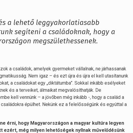
 és a lehető leggyakorlatiasabb
unk segíteni a családoknak, hogy a
rországon megszülethessenek.
ok a családok, amelyek gyermeket vállalnak, ne járhassanak
gmatikusság. Nem igaz – és ezt újra és újra el kell utasítanunk
lokat, a családokat egy „diktátumba”. Sokkal inkább esélyeket
nek és a terveiket, álmaikat megvalósíthatják. De
mbe kell vennünk – a jövőben még inkább -, hogy a család a
saládokra épülhet. Nekünk ez a felelősségünk és egyúttal a
ene érni, hogy Magyarországon a magyar kultúra legyen
ett ezért, még milyen lehetőségek nyílnak művelődésünk