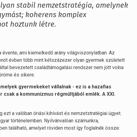
olyan stabil nemzetstratégia, amelynek
egymást; koherens komplex
t hoztunk létre.
a évente, ami kiemelkedő arány világviszonylatban. Az
enöt évben több mint kétszázezer olyan gyermek született
ltal bevezetett családtámogatási rendszer nem jött volna
öröme és sikere.
amelyek gyermekeket vállalnak - ez is a hazafias
ár csak a kommunizmus régmúltjából emlék. A XXI.
ezt a valóban óriási kihívást és nemzetstratégiai ügyet.
gyar történelemben. Nyilvánvalóan számunkra,
n található, amelyet röviden most így foglalnék össze: