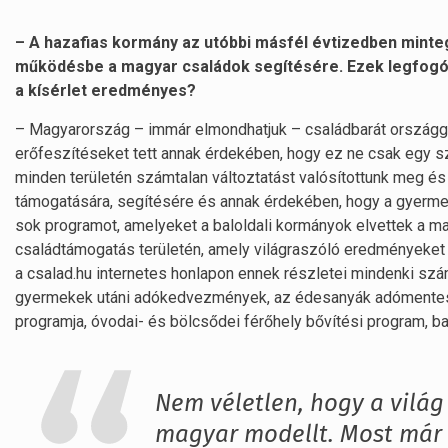
– A hazafias kormány az utóbbi másfél évtizedben minte
működésbe a magyar családok segítésére. Ezek legfogósa
a kísérlet eredményes?
– Magyarország – immár elmondhatjuk – családbarát országgá
erőfeszítéseket tett annak érdekében, hogy ez ne csak egy s
minden területén számtalan változtatást valósítottunk meg és 
támogatására, segítésére és annak érdekében, hogy a gyermekv
sok programot, amelyeket a baloldali kormányok elvettek a ma
családtámogatás területén, amely világraszóló eredményeket 
a csalad.hu internetes honlapon ennek részletei mindenki sz
gyermekek utáni adókedvezmények, az édesanyák adómentesít
programja, óvodai- és bölcsődei férőhely bővítési program, b
Nem véletlen, hogy a világ
magyar modellt. Most már 