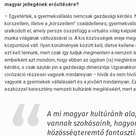
magyar jellegének erősítésére?
– Egyetértek, a gyermekvállalás nemcsak gazdasági kérdés. Ny
korszellem, illetve a „kórszellem” családellenes, gyermekválla
uralkodott el, amely persze összefügg a virtuális világ kiépül
munka világának változásával is. A kis közösségek ereje meggy
központúvá vált. Ilyen körülmények között kell, illetve kellen
ezt kell tennünk, mert csak így tudjuk megmenteni a nemzeti l
emberként azt mondom, hogy ebben az ügyben (is) megtérésre
kérdés, s csak azután jön a gazdasági dimenziója. Ugyanakkor
civilizáció részesei vagyunk mindannyian – hívők és nem hívő
vagyunk a gyermekek vállalásáért és a jövőért mindannyian. 
eszközzel keresztény-nemzeti kultúránk megéléséért, mert az
A mi magyar kultúránk ala
vannak szokásaink, hagy
közösségteremtő fantaszti