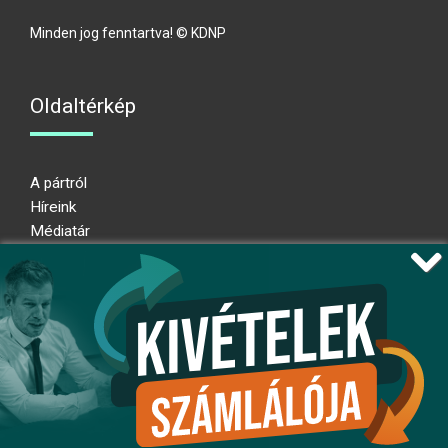
Minden jog fenntartva! © KDNP
Oldaltérkép
A pártról
Híreink
Médiatár
Impresszum
Adatkezelési nyilatkozat
Átláthatósági nyilatkozat
Ugrás az oldal tetejére
Kövessen minket!