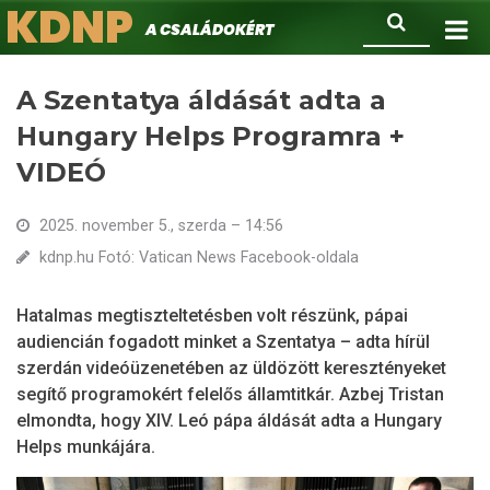
KDNP
Ugrás
Keresés
A családokért.
a
tartalomra
A Szentatya áldását adta a
Hungary Helps Programra +
VIDEÓ
2025. november 5., szerda – 14:56
kdnp.hu Fotó: Vatican News Facebook-oldala
Hatalmas megtiszteltetésben volt részünk, pápai
audiencián fogadott minket a Szentatya – adta hírül
szerdán videóüzenetében az üldözött keresztényeket
segítő programokért felelős államtitkár. Azbej Tristan
elmondta, hogy XIV. Leó pápa áldását adta a Hungary
Helps munkájára.