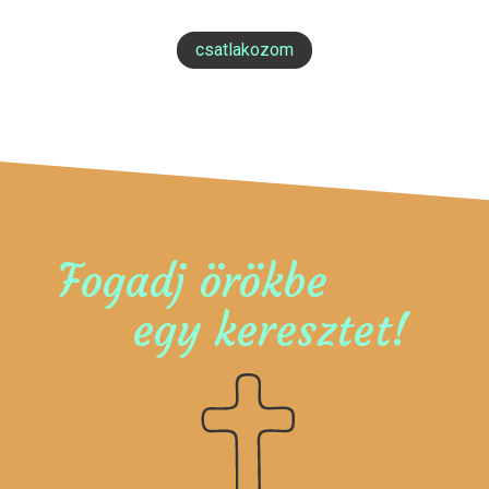
csatlakozom
Fogadj örökbe
egy keresztet!