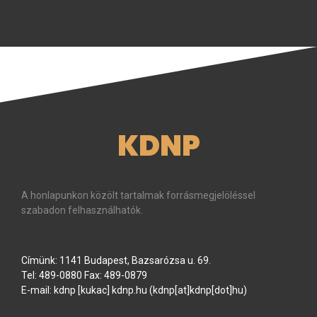
KDNP
A honlapunkon közölt tartalmak forrásmegjelöléssel
szabadon felhasználhatók.
Címünk: 1141 Budapest, Bazsarózsa u. 69.
Tel: 489-0880 Fax: 489-0879
E-mail:
kdnp
[kukac]
kdnp
.
hu
(kdnp[at]kdnp[dot]hu)